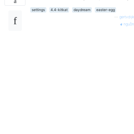
settings
4.4-kitkat
daydream
easter-egg
—
gertvdijk
nguồn