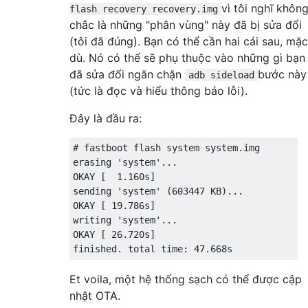
vì tôi nghĩ khôn
flash recovery recovery.img
chắc là những "phân vùng" này đã bị sửa đổi
(tôi đã đúng). Bạn có thể cần hai cái sau, mặc
dù. Nó có thể sẽ phụ thuộc vào những gì bạn
đã sửa đổi ngăn chặn
bước này
adb sideload
(tức là đọc và hiểu thông báo lỗi).
Đây là đầu ra:
# fastboot flash system system.img

erasing 'system'...

OKAY [  1.160s]

sending 'system' (603447 KB)...

OKAY [ 19.786s]

writing 'system'...

OKAY [ 26.720s]

Et voila, một hệ thống sạch có thể được cập
nhật OTA.