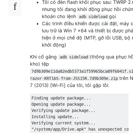
Tôi có đèn flash khôi phục sau: TWRP 2.6
nhưng tôi đang khởi động phục hồi chứ
khoán cho lệnh
gọi
adb sideload
Các trình điều khiển được cài đặt, máy 
lưu trữ là Win 7 x64 và thiết bị được ph
hiện ở mọi chế độ (MTP, gỡ lỗi USB, bộ
khởi động)
Khi cố gắng
(thông qua phục hồ
adb sideload
kho) tệp
7d9b309e11da82edb5373a1f59965bca89f6041f.s
trên 
razor-KRT16S-from-JSS15R.7d9b309e.zip
7 (2013) [Wi-Fi] của tôi, tôi gặp lỗi:
Finding update package...

Opening update package...

Verifying update package...

Installing update...

Verifying current system...

"/system/app/Drive.apk" has unexpected cont