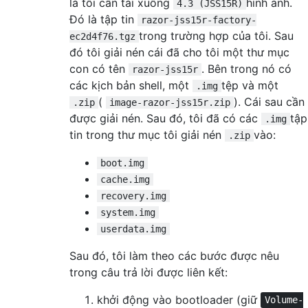
là tôi cần tải xuống
hình ảnh.
4.3 (JSS15R)
Đó là tập tin
razor-jss15r-factory-
trong trường hợp của tôi. Sau
ec2d4f76.tgz
đó tôi giải nén cái đã cho tôi một thư mục
con có tên
. Bên trong nó có
razor-jss15r
các kịch bản shell, một
tệp và một
.img
(
). Cái sau cần
.zip
image-razor-jss15r.zip
được giải nén. Sau đó, tôi đã có các
tập
.img
tin trong thư mục tôi giải nén
vào:
.zip
boot.img
cache.img
recovery.img
system.img
userdata.img
Sau đó, tôi làm theo các bước được nêu
trong câu trả lời được liên kết:
khởi động vào bootloader (giữ
Volume-