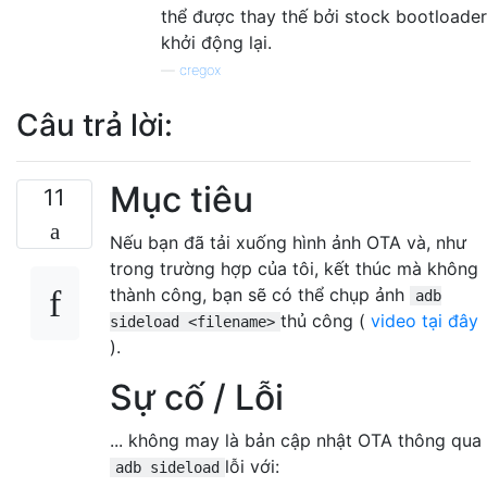
thể được thay thế bởi stock bootloader
khởi động lại.
—
cregox
Câu trả lời:
Mục tiêu
11
Nếu bạn đã tải xuống hình ảnh OTA và, như
trong trường hợp của tôi, kết thúc mà không
thành công, bạn sẽ có thể chụp ảnh
adb
thủ công (
video tại đây
sideload <filename>
).
Sự cố / Lỗi
... không may là bản cập nhật OTA thông qua
lỗi với:
adb sideload