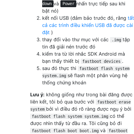
và
nhấn trực tiếp sau khi
down
Power
bật nó)
kết nối USB (đảm bảo trước đó, rằng
tất
cả các trình điều khiển USB đã được cài
đặt
)
thay đổi vào thư mục với các
tập
.img
tin đã giải nén trước đó
kiểm tra từ lời nhắc SDK Android mà
bạn thấy thiết bị
.
fastboot devices
sau đó thực thi
fastboot flash system
sẽ flash một phân vùng hệ
system.img
thống chứng khoán
Lưu ý:
không giống như trong bài đăng được
liên kết, tôi bỏ qua bước với
fastboot erase
bởi vì điều đó rõ ràng được ngụ ý bởi
system
có thể
fastboot flash system system.img
được nhìn thấy từ đầu ra. Tôi cũng bỏ đi
và
fastboot flash boot boot.img
fastboot