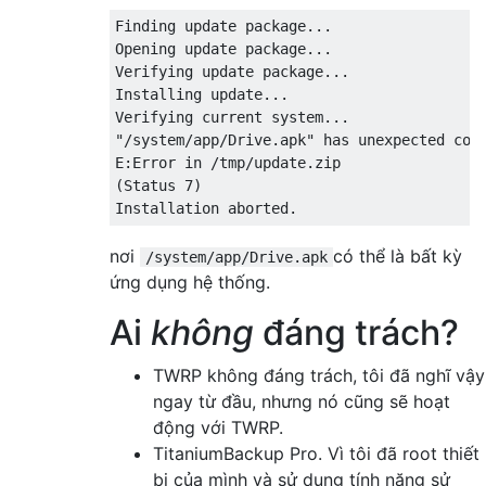
Finding update package...

Opening update package...

Verifying update package...

Installing update...

Verifying current system...

"/system/app/Drive.apk" has unexpected cont
E:Error in /tmp/update.zip

(Status 7)

nơi
có thể là bất kỳ
/system/app/Drive.apk
ứng dụng hệ thống.
Ai
không
đáng trách?
TWRP không đáng trách, tôi đã nghĩ vậy
ngay từ đầu, nhưng nó cũng sẽ hoạt
động với TWRP.
TitaniumBackup Pro. Vì tôi đã root thiết
bị của mình và sử dụng tính năng sử