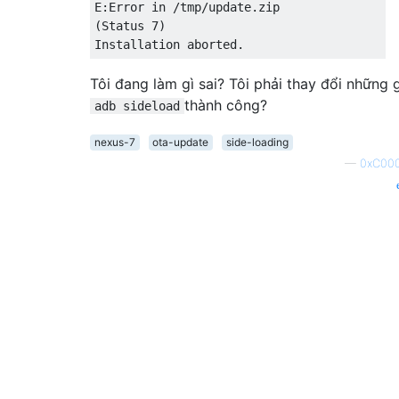
E:Error in /tmp/update.zip

(Status 7)

Tôi đang làm gì sai? Tôi phải thay đổi những 
thành công?
adb sideload
nexus-7
ota-update
side-loading
—
0xC00