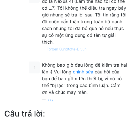
đó là Nexus 4! (Làm thế nào tôi có thể
có ...?) Tôi không thể điều tra ngay bây
giờ nhưng sẽ trả lời sau. Tôi tin rằng tôi
đã cuộn cẩn thận trong toàn bộ danh
sách nhưng tôi đã bỏ qua nó nếu thực
sự có một ứng dụng có tên tự giải
thích.
—
Torben Gundtofte-Bruun
Không bao giờ đau lòng để kiểm tra hai
lần :) Vui lòng
chỉnh sửa
câu hỏi của
bạn để bao gồm tên thiết bị, vì nó có
thể "bị lạc" trong các bình luận. Cảm
ơn và chúc may mắn!
—
Izzy
Câu trả lời: