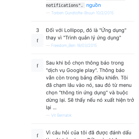
nguồn
notifications".
—
Torben Gundtofte-Bruun 10/2/2015
3
Đối với Lollipop, đó là "Ứng dụng"
thay vì "Trình quản lý ứng dụng"
—
Freedom_Ben 18/03/2015
Sau khi bỏ chọn thông báo trong
"dịch vụ Google play". Thông báo
vẫn còn trong bảng điều khiển. Tôi
đã chạm lâu vào nó, sau đó từ menu
chọn "thông tin ứng dụng" và buộc
dừng lại. Sẽ thấy nếu nó xuất hiện trở
lại ...
—
Vit Bernatik
Vì câu hỏi của tôi đã được đánh dấu