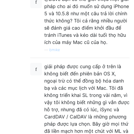
pháp cho ai đó muốn sử dụng iPhone
5 và 10.5.8 như một câu trả lời chính
thức không? Tôi cá rằng nhiều người
sẽ đánh giá cao điểm khởi đầu để
tránh iTunes và kéo dài tuổi thọ hữu
ích của máy Mac cũ của họ.
—
bmike
giải pháp được cung cấp ở trên là
không biết đến phiên bản OS X,
ngoại trừ có thể đồng bộ hóa danh
bạ và các mục lịch với Mac. Tôi đã
không triển khai SL trong vài năm, vì
vậy tôi không biết những gì vẫn được
hỗ trợ, nhưng đã có lúc, iSync và
CardDAV / CalDAV là những phương
pháp được lựa chọn. Bây giờ mọi thứ
đã liền mạch hơn một chút với ML và