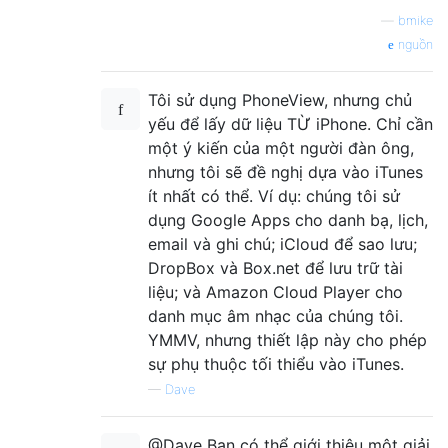
—
bmike
nguồn
Tôi sử dụng PhoneView, nhưng chủ
yếu để lấy dữ liệu TỪ iPhone. Chỉ cần
một ý kiến ​​của một người đàn ông,
nhưng tôi sẽ đề nghị dựa vào iTunes
ít nhất có thể. Ví dụ: chúng tôi sử
dụng Google Apps cho danh bạ, lịch,
email và ghi chú; iCloud để sao lưu;
DropBox và Box.net để lưu trữ tài
liệu; và Amazon Cloud Player cho
danh mục âm nhạc của chúng tôi.
YMMV, nhưng thiết lập này cho phép
sự phụ thuộc tối thiểu vào iTunes.
—
Dave
@Dave Bạn có thể giới thiệu một giải