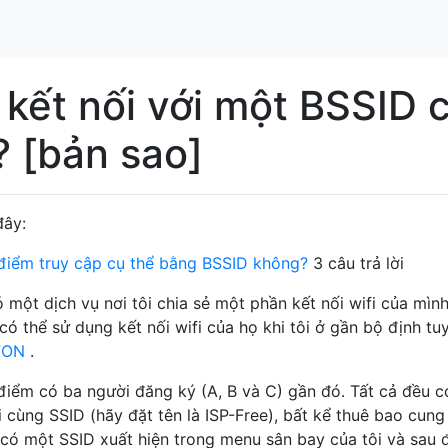
kết nối với một BSSID 
? [bản sao]
đây:
t điểm truy cập cụ thể bằng BSSID không?
3 câu trả lời
 một dịch vụ nơi tôi chia sẻ một phần kết nối wifi của mình
 có thể sử dụng kết nối wifi của họ khi tôi ở gần bộ định tu
FON
.
a điểm có ba người đăng ký (A, B và C) gần đó. Tất cả đều c
ới cùng SSID (hãy đặt tên là ISP-Free), bất kể thuê bao cung
hỉ có một SSID xuất hiện trong menu sân bay của tôi và sau 