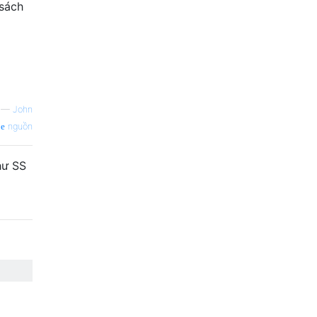
 sách
—
John
nguồn
hư SS