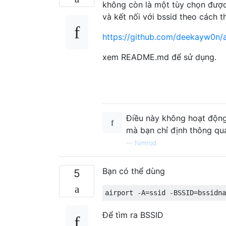
không còn là một tùy chọn được
và kết nối với bssid theo cách t
https://github.com/deekayw0n/a
xem README.md để sử dụng.
Điều này không hoạt động
mà bạn chỉ định thông qu
—
Nimrod
Bạn có thể dùng
5
airport 
-
A
=
ssid 
-
BSSID
=
bssidna
Để tìm ra BSSID