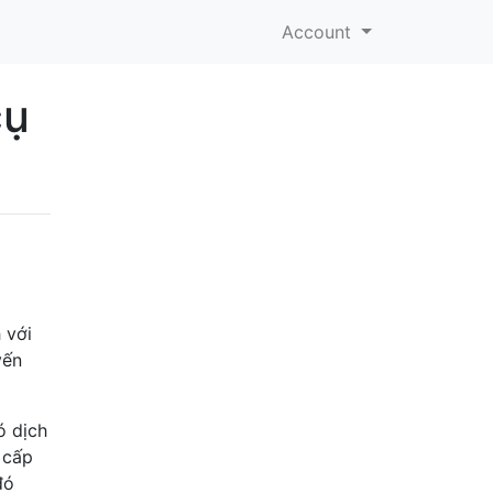
Account
cụ
 với
yến
ó dịch
 cấp
đó