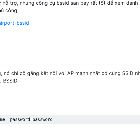
 hỗ trợ, nhưng công cụ bssid sân bay rất tốt để xem danh
hủ công.
irport-bssid
, nó chỉ cố gắng kết nối với AP mạnh nhất có cùng SSID n
a BSSID.
me 
-
password
=
password 