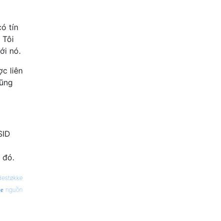
ó tín
 Tôi
ới nó.
c liên
cũng
SID
 đó.
destøkke
nguồn