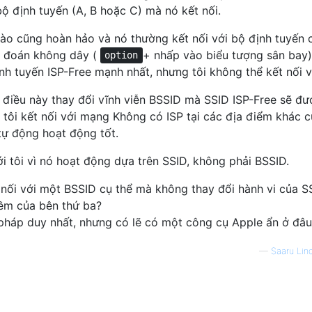
ộ định tuyến (A, B hoặc C) mà nó kết nối.
ào cũng hoàn hảo và nó thường kết nối với bộ định tuyến c
n đoán không dây (
+ nhấp vào biểu tượng sân bay)
option
nh tuyến ISP-Free mạnh nhất, nhưng tôi không thể kết nối v
 điều này thay đổi vĩnh viễn BSSID mà SSID ISP-Free sẽ đượ
 tôi kết nối với mạng Không có ISP tại các địa điểm khác 
tự động hoạt động tốt.
i tôi vì nó hoạt động dựa trên SSID, không phải BSSID.
 nối với một BSSID cụ thể mà không thay đổi hành vi của S
ềm của bên thứ ba?
i pháp duy nhất, nhưng có lẽ có một công cụ Apple ẩn ở đâu
—
Saaru Lin