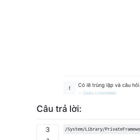
Có lẽ trùng lặp và câu hỏ
—
Saaru Lindestøkke
Câu trả lời:
3
/
System
/
Library
/
PrivateFramewo