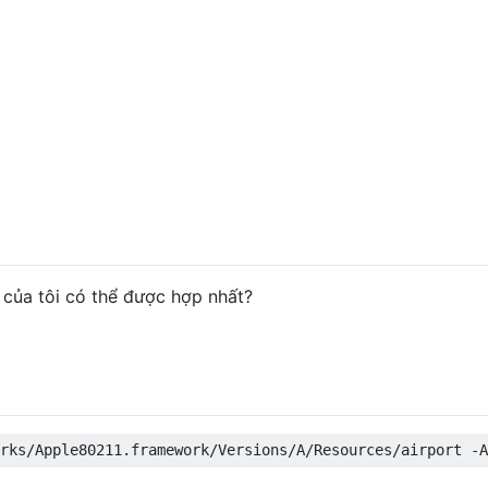
i của tôi có thể được hợp nhất?
rks
/
Apple80211
.
framework
/
Versions
/
A
/
Resources
/
airport 
-
A