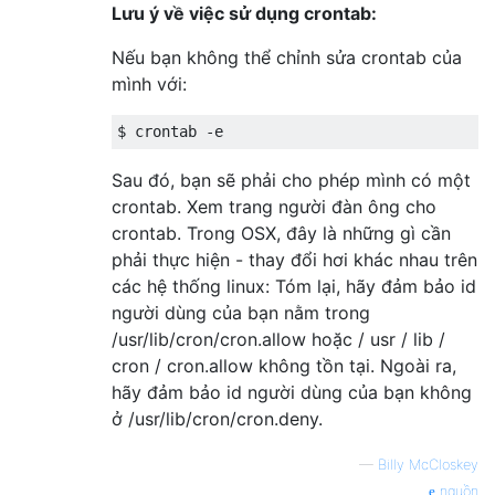
Lưu ý về việc sử dụng crontab:
Nếu bạn không thể chỉnh sửa crontab của
mình với:
$ crontab 
-
e
Sau đó, bạn sẽ phải cho phép mình có một
crontab. Xem trang người đàn ông cho
crontab. Trong OSX, đây là những gì cần
phải thực hiện - thay đổi hơi khác nhau trên
các hệ thống linux: Tóm lại, hãy đảm bảo id
người dùng của bạn nằm trong
/usr/lib/cron/cron.allow hoặc / usr / lib /
cron / cron.allow không tồn tại. Ngoài ra,
hãy đảm bảo id người dùng của bạn không
ở /usr/lib/cron/cron.deny.
—
Billy McCloskey
nguồn