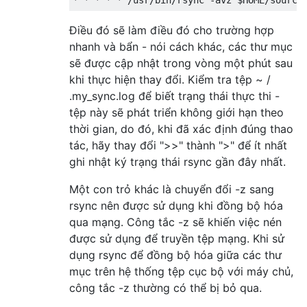
*
*
*
*
*
/
usr
/
bin
/
rsync 
-
avz $HOME
/
source
Điều đó sẽ làm điều đó cho trường hợp
nhanh và bẩn - nói cách khác, các thư mục
sẽ được cập nhật trong vòng một phút sau
khi thực hiện thay đổi. Kiểm tra tệp ~ /
.my_sync.log để biết trạng thái thực thi -
tệp này sẽ phát triển không giới hạn theo
thời gian, do đó, khi đã xác định đúng thao
tác, hãy thay đổi ">>" thành ">" để ít nhất
ghi nhật ký trạng thái rsync gần đây nhất.
Một con trỏ khác là chuyển đổi -z sang
rsync nên được sử dụng khi đồng bộ hóa
qua mạng. Công tắc -z sẽ khiến việc nén
được sử dụng để truyền tệp mạng. Khi sử
dụng rsync để đồng bộ hóa giữa các thư
mục trên hệ thống tệp cục bộ với máy chủ,
công tắc -z thường có thể bị bỏ qua.