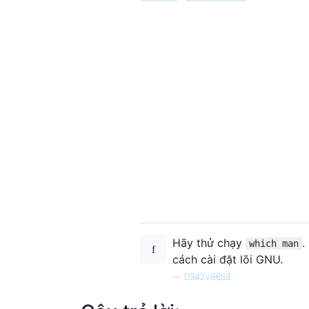
Hãy thử chạy
.
which man
cách cài đặt lõi GNU.
—
0942v8653