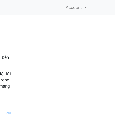
Account
ổ bên
ặt lõi
trong
 mang
—
IvanF