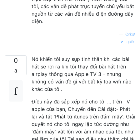
tôi, các vấn đề phát trực tuyến chủ yếu bắt
nguồn từ các vấn đề nhiễu điện đường dây
điện.
—
Korkut
nguồn
Nó khiến tôi suy sụp tinh thần khi các bài
0
hát sẽ rơi ra khi tôi thay đổi bài hát trên
airplay thông qua Apple TV 3 - nhưng
không có vấn đề gì với bất kỳ loa wifi nào
khác của tôi.
Điều này đã sắp xếp nó cho tôi ... trên TV
apple của bạn, Chuyển đến Cài đặt> Phát
lại và tắt 'Phát từ itunes trên đám mây'. Giải
quyết nó cho tôi ngay lập tức dường như
'đám mây' vật lộn với âm nhạc của tôi. như
sai lầm của tôi Tại sao điều này thậm chí là