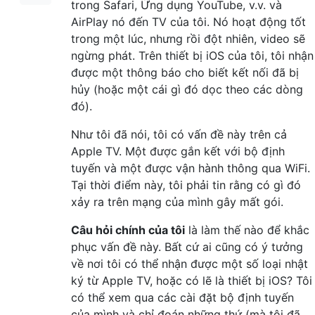
trong Safari, Ứng dụng YouTube, v.v. và
AirPlay nó đến TV của tôi. Nó hoạt động tốt
trong một lúc, nhưng rồi đột nhiên, video sẽ
ngừng phát. Trên thiết bị iOS của tôi, tôi nhận
được một thông báo cho biết kết nối đã bị
hủy (hoặc một cái gì đó dọc theo các dòng
đó).
Như tôi đã nói, tôi có vấn đề này trên cả
Apple TV. Một được gắn kết với bộ định
tuyến và một được vận hành thông qua WiFi.
Tại thời điểm này, tôi phải tin rằng có gì đó
xảy ra trên mạng của mình gây mất gói.
Câu hỏi chính của tôi
là làm thế nào để khắc
phục vấn đề này. Bất cứ ai cũng có ý tưởng
về nơi tôi có thể nhận được một số loại nhật
ký từ Apple TV, hoặc có lẽ là thiết bị iOS? Tôi
có thể xem qua các cài đặt bộ định tuyến
của mình và chỉ đoán những thứ (mà tôi đã