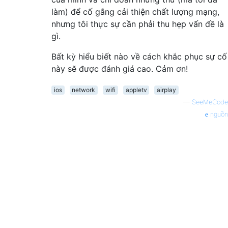
làm) để cố gắng cải thiện chất lượng mạng,
nhưng tôi thực sự cần phải thu hẹp vấn đề là
gì.
Bất kỳ hiểu biết nào về cách khắc phục sự cố
này sẽ được đánh giá cao. Cảm ơn!
ios
network
wifi
appletv
airplay
—
SeeMeCode
nguồn