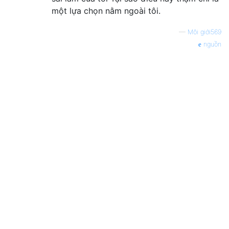
một lựa chọn nằm ngoài tôi.
—
Môi giới569
nguồn