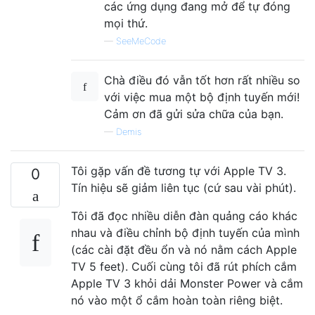
các ứng dụng đang mở để tự đóng
mọi thứ.
—
SeeMeCode
Chà điều đó vẫn tốt hơn rất nhiều so
với việc mua một bộ định tuyến mới!
Cảm ơn đã gửi sửa chữa của bạn.
—
Demis
Tôi gặp vấn đề tương tự với Apple TV 3.
0
Tín hiệu sẽ giảm liên tục (cứ sau vài phút).
Tôi đã đọc nhiều diễn đàn quảng cáo khác
nhau và điều chỉnh bộ định tuyến của mình
(các cài đặt đều ổn và nó nằm cách Apple
TV 5 feet). Cuối cùng tôi đã rút phích cắm
Apple TV 3 khỏi dải Monster Power và cắm
nó vào một ổ cắm hoàn toàn riêng biệt.