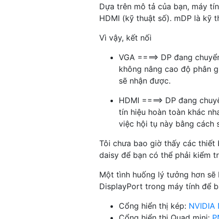
Dựa trên mô tả của bạn, máy tín
HDMI (kỹ thuật số). mDP là kỹ t
Vì vậy, kết nối
VGA ====> DP đang chuyển 
không nâng cao độ phân giả
sẽ nhận được.
HDMI ====> DP đang chuyển 
tín hiệu hoàn toàn khác nh
việc hội tụ này bằng cách
Tôi chưa bao giờ thấy các thiết
daisy để bạn có thể phải kiểm tr
Một tình huống lý tưởng hơn sẽ 
DisplayPort trong máy tính để b
Cổng hiển thị kép:
NVIDIA 
Cổng hiển thị Quad mini:
P