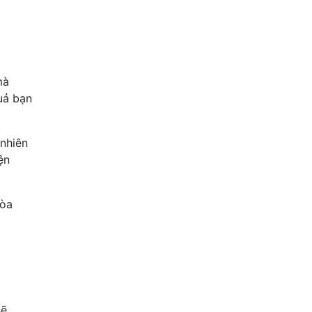
mà
uả bạn
 nhiên
ện
hòa
sẽ