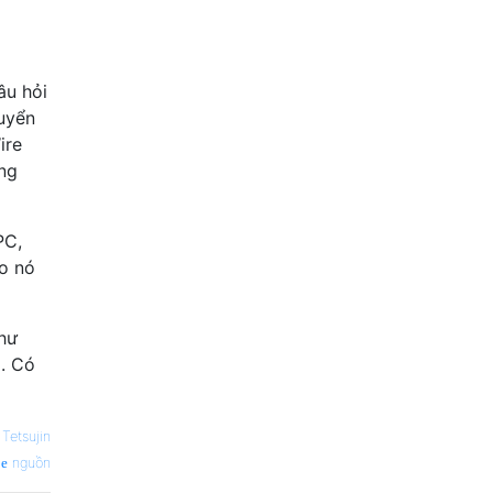
âu hỏi
huyển
ire
ờng
PC,
ao nó
như
m. Có
—
Tetsujin
nguồn