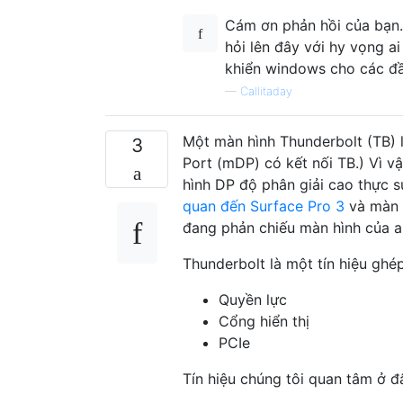
Cám ơn phản hồi của bạn. 
hỏi lên đây với hy vọng ai
khiển windows cho các đầ
—
Callitaday
Một màn hình Thunderbolt (TB) l
3
Port (mDP) có kết nối TB.) Vì v
hình DP độ phân giải cao thực s
quan đến Surface Pro 3
và màn 
đang phản chiếu màn hình của an
Thunderbolt là một tín hiệu ghé
Quyền lực
Cổng hiển thị
PCIe
Tín hiệu chúng tôi quan tâm ở đ