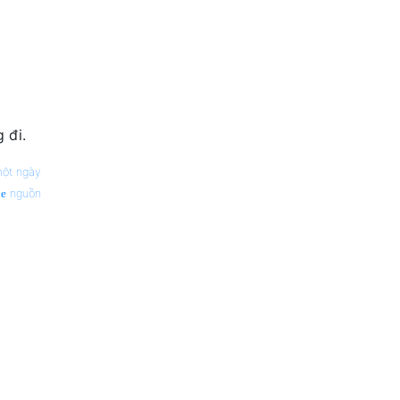
 đi.
một ngày
nguồn