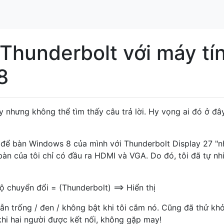
 Thunderbolt với máy tí
8
y nhưng không thể tìm thấy câu trả lời. Hy vọng ai đó ở đâ
h để bàn Windows 8 của mình với Thunderbolt Display 27 "
àn của tôi chỉ có đầu ra HDMI và VGA. Do đó, tôi đã tự nh
ộ chuyển đổi = (Thunderbolt) ==> Hiển thị
ẫn trống / đen / không bật khi tôi cắm nó. Cũng đã thử khở
khi hai người được kết nối, không gặp may!