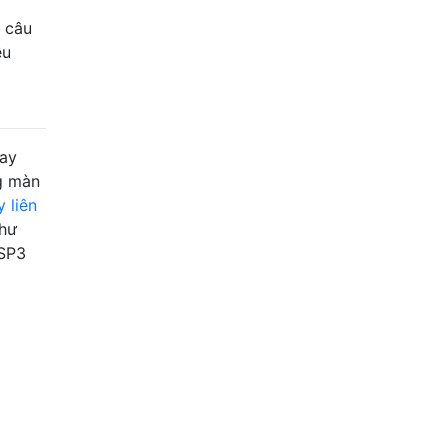
g câu
ều
lay
ng màn
 liên
như
 SP3