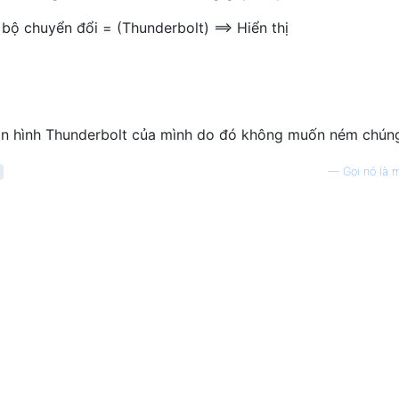
 bộ chuyển đổi = (Thunderbolt) ==> Hiển thị
 màn hình Thunderbolt của mình do đó không muốn ném chúng
—
Gọi nó là 