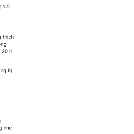
g sét
 thích
ông
 2011
ang bị
g
g như