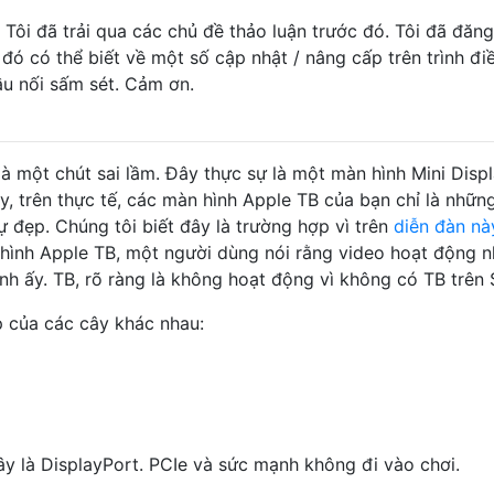
Tôi đã trải qua các chủ đề thảo luận trước đó. Tôi đã đăn
 đó có thể biết về một số cập nhật / nâng cấp trên trình đi
u nối sấm sét. Cảm ơn.
à một chút sai lầm. Đây thực sự là một màn hình Mini Disp
ậy, trên thực tế, các màn hình Apple TB của bạn chỉ là nhữ
ự đẹp. Chúng tôi biết đây là trường hợp vì trên
diễn đàn này
hình Apple TB, một người dùng nói rằng video hoạt động 
h ấy. TB, rõ ràng là không hoạt động vì không có TB trên
p của các cây khác nhau:
ây là DisplayPort. PCIe và sức mạnh không đi vào chơi.