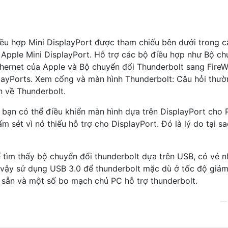
iều hợp Mini DisplayPort được tham chiếu bên dưới trong c
 Apple Mini DisplayPort. Hỗ trợ các bộ điều hợp như Bộ c
thernet của Apple và Bộ chuyển đổi Thunderbolt sang FireW
playPorts. Xem cổng và màn hình Thunderbolt: Câu hỏi thư
n về Thunderbolt.
, bạn có thể điều khiển màn hình dựa trên DisplayPort cho 
 sét vì nó thiếu hỗ trợ cho DisplayPort. Đó là lý do tại s
 tìm thấy bộ chuyển đổi thunderbolt dựa trên USB, có vẻ 
ư vậy sử dụng USB 3.0 để thunderbolt mặc dù ở tốc độ giả
ó sẵn và một số bo mạch chủ PC hỗ trợ thunderbolt.