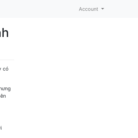
Account
nh
y có
nhưng
iên
i