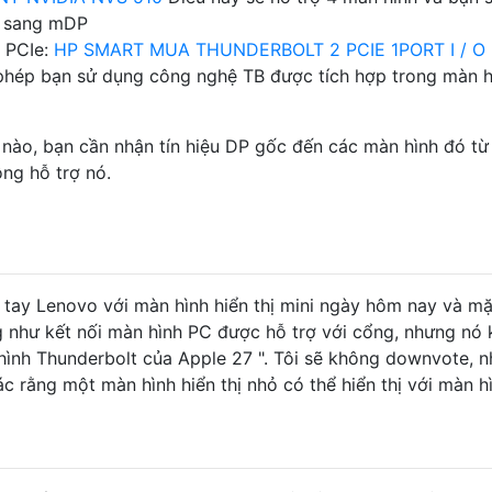
P sang mDP
 PCIe:
HP SMART MUA THUNDERBOLT 2 PCIE 1PORT I / O
phép bạn sử dụng công nghệ TB được tích hợp trong màn h
nào, bạn cần nhận tín hiệu DP gốc đến các màn hình đó từ
ng hỗ trợ nó.
 tay Lenovo với màn hình hiển thị mini ngày hôm nay và m
 như kết nối màn hình PC được hỗ trợ với cổng, nhưng nó
hình Thunderbolt của Apple 27 ". Tôi sẽ không downvote, 
 rằng một màn hình hiển thị nhỏ có thể hiển thị với màn h