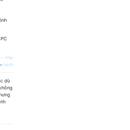
ình
 PC
—
Allan
nguồn
ặc dù
 không
nhưng
ình