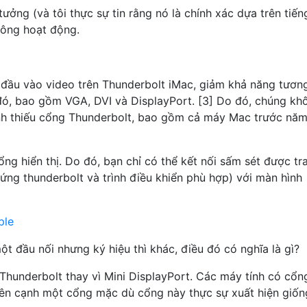
tưởng (và tôi thực sự tin rằng nó là chính xác dựa trên tiến
không hoạt động.
 đầu vào video trên Thunderbolt iMac, giảm khả năng tương
 đó, bao gồm VGA, DVI và DisplayPort. [3] Do đó, chúng kh
ính thiếu cổng Thunderbolt, bao gồm cả máy Mac trước năm
g hiển thị. Do đó, bạn chỉ có thể kết nối sấm sét được tr
ng thunderbolt và trình điều khiển phù hợp) với màn hình
ple
ột đầu nối nhưng ký hiệu thì khác, điều đó có nghĩa là gì?
Thunderbolt thay vì Mini DisplayPort. Các máy tính có cổn
bên cạnh một cổng mặc dù cổng này thực sự xuất hiện giốn