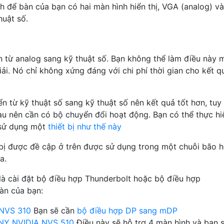
h để bàn của bạn có hai màn hình hiển thị, VGA (analog) và
huật số.
từ analog sang kỹ thuật số. Bạn không thể làm điều này 
i. Nó chỉ không xứng đáng với chi phí thời gian cho kết q
từ kỹ thuật số sang kỹ thuật số nên kết quả tốt hơn, tuy
au nên cần có bộ chuyển đổi hoạt động. Bạn có thể thực hi
 sử dụng một
thiết bị như thế này
 bị được đề cập ở trên được sử dụng trong một chuỗi bão 
a.
là cài đặt bộ điều hợp Thunderbolt hoặc bộ điều hợp
àn của bạn:
NVS 310
Bạn sẽ cần
bộ điều hợp DP sang mDP
NY NVIDIA NVS 510
Điều này sẽ hỗ trợ 4 màn hình và bạn 