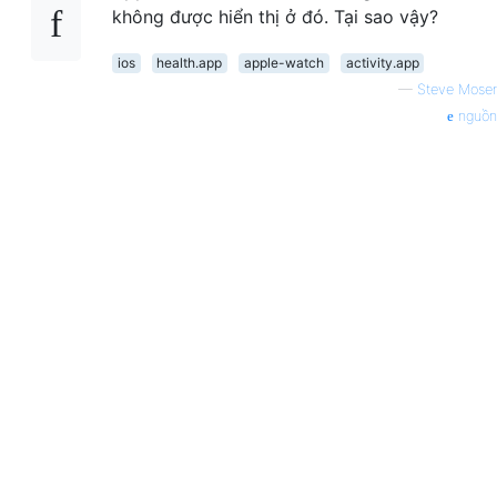
không được hiển thị ở đó. Tại sao vậy?
ios
health.app
apple-watch
activity.app
—
Steve Moser
nguồn