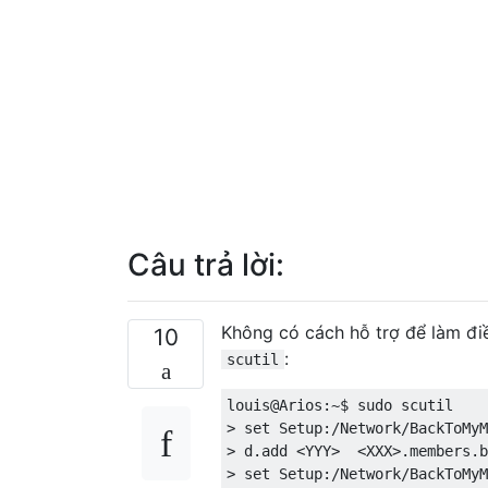
Câu trả lời:
Không có cách hỗ trợ để làm đi
10
:
scutil
louis@Arios
:~
$ sudo scutil 
>
set
Setup
:/
Network
/
BackToMyM
>
 d
.
add 
<
YYY
>
<
XXX
>.
members
.
b
>
set
Setup
:/
Network
/
BackToMyM