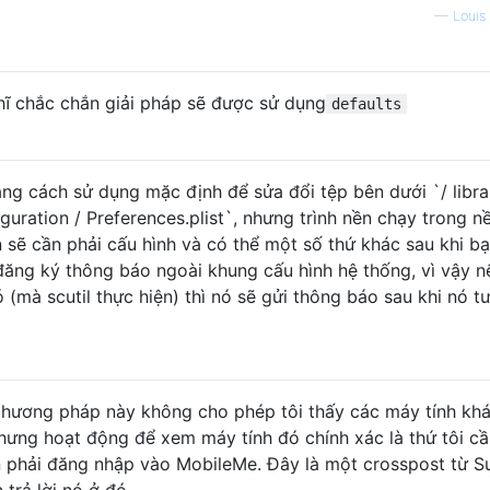
—
Louis
hĩ chắc chắn giải pháp sẽ được sử dụng
defaults
ng cách sử dụng mặc định để sửa đổi tệp bên dưới `/ libra
guration / Preferences.plist`, nhưng trình nền chạy trong n
 sẽ cần phải cấu hình và có thể một số thứ khác sau khi b
đăng ký thông báo ngoài khung cấu hình hệ thống, vì vậy n
(mà scutil thực hiện) thì nó sẽ gửi thông báo sau khi nó t
 phương pháp này không cho phép tôi thấy các máy tính khá
hưng hoạt động để xem máy tính đó chính xác là thứ tôi cầ
n phải đăng nhập vào MobileMe. Đây là một crosspost từ S
trả lời nó ở đó.