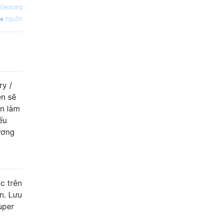
 Gerbarg
nguồn
ry /
ền sẽ
ạn làm
ếu
ương
c trên
n. Lưu
uper