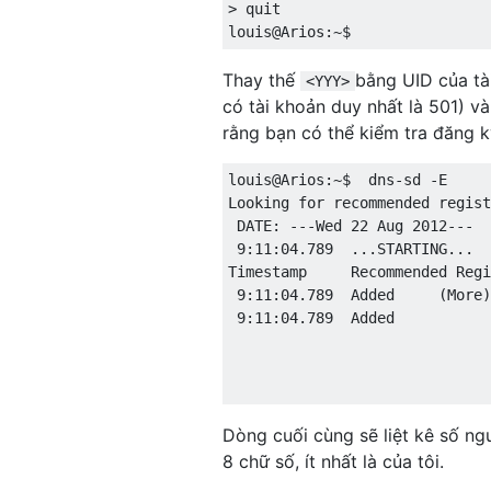
>
 quit
louis@Arios
:~
$ 
Thay thế
bằng UID của tà
<YYY>
có tài khoản duy nhất là 501) v
rằng bạn có thể kiểm tra đăng k
louis@Arios
:~
$  dns
-
sd 
-
E
Looking
for
 recommended regist
 DATE
:
---
Wed
22
Aug
2012
---
9
:
11
:
04.789
...
STARTING
...
Timestamp
Recommended
Regi
9
:
11
:
04.789
Added
(
More
)
9
:
11
:
04.789
Added
           
Dòng cuối cùng sẽ liệt kê số ng
8 chữ số, ít nhất là của tôi.