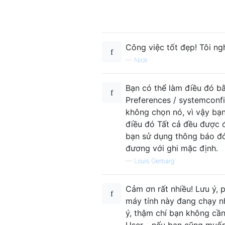
Công việc tốt đẹp! Tôi ng
—
Nick
Bạn có thể làm điều đó bằ
Preferences / systemconfi
không chọn nó, vì vậy bạn
điều đó Tất cả đều được 
bạn sử dụng thông báo đó 
đương với ghi mặc định.
—
Louis Gerbarg
Cảm ơn rất nhiều! Lưu ý,
máy tính này đang chạy n
ý, thậm chí bạn không cầ
User - nếu bạn cũng muốn 