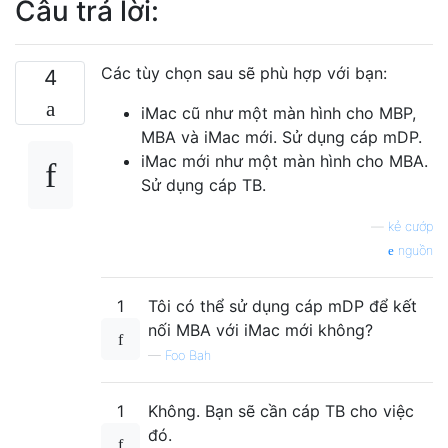
Câu trả lời:
Các tùy chọn sau sẽ phù hợp với bạn:
4
iMac cũ như một màn hình cho MBP,
MBA và iMac mới. Sử dụng cáp mDP.
iMac mới như một màn hình cho MBA.
Sử dụng cáp TB.
—
kẻ cướp
nguồn
1
Tôi có thể sử dụng cáp mDP để kết
nối MBA với iMac mới không?
—
Foo Bah
1
Không. Bạn sẽ cần cáp TB cho việc
đó.