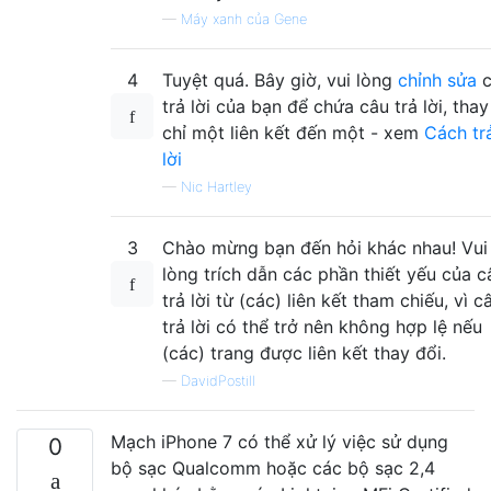
—
Máy xanh của Gene
4
Tuyệt quá. Bây giờ, vui lòng
chỉnh sửa
c
trả lời của bạn để chứa câu trả lời, thay
chỉ một liên kết đến một - xem
Cách tr
lời
—
Nic Hartley
3
Chào mừng bạn đến hỏi khác nhau! Vui
lòng trích dẫn các phần thiết yếu của c
trả lời từ (các) liên kết tham chiếu, vì c
trả lời có thể trở nên không hợp lệ nếu
(các) trang được liên kết thay đổi.
—
DavidPostill
Mạch iPhone 7 có thể xử lý việc sử dụng
0
bộ sạc Qualcomm hoặc các bộ sạc 2,4