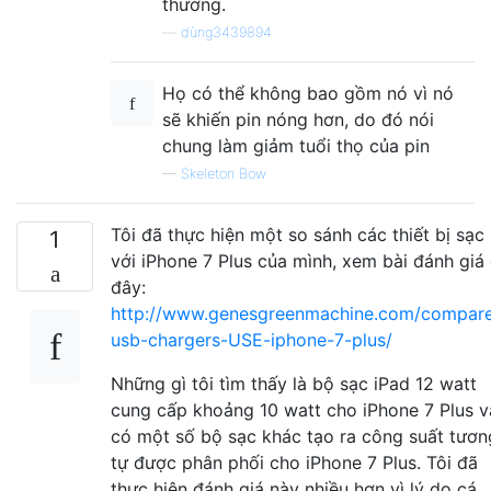
thường.
—
dùng3439894
Họ có thể không bao gồm nó vì nó
sẽ khiến pin nóng hơn, do đó nói
chung làm giảm tuổi thọ của pin
—
Skeleton Bow
Tôi đã thực hiện một so sánh các thiết bị sạc
1
với iPhone 7 Plus của mình, xem bài đánh giá
đây:
http://www.genesgreenmachine.com/compar
usb-chargers-USE-iphone-7-plus/
Những gì tôi tìm thấy là bộ sạc iPad 12 watt
cung cấp khoảng 10 watt cho iPhone 7 Plus v
có một số bộ sạc khác tạo ra công suất tươn
tự được phân phối cho iPhone 7 Plus. Tôi đã
thực hiện đánh giá này nhiều hơn vì lý do cá