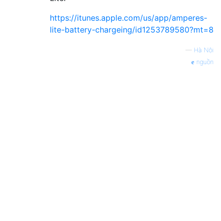
https://itunes.apple.com/us/app/amperes-
lite-battery-chargeing/id1253789580?mt=8
—
Hà Nội
nguồn