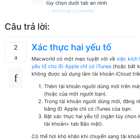
tùy chọn dưới tab an ninh
—
technology_is_overrated
Câu trả lời:
Xác thực hai yếu tố
2
Macworld có một mẹo tuyệt vời về
việc kích
yếu tố cho ID Apple chỉ có iTunes
(hoặc bất k
không được sử dụng làm tài khoản iCloud trên 
Thêm tài khoản người dùng mới trên m
(hoặc của một người bạn).
Trong tài khoản người dùng mới, đăng n
bằng ID Apple chỉ có iTunes của bạn.
Bật xác thực hai yếu tố (ngăn tùy chọn i
tài khoản> tab Bảo mật).
Có thể hơi khó khăn khi chuyển sang tài kho