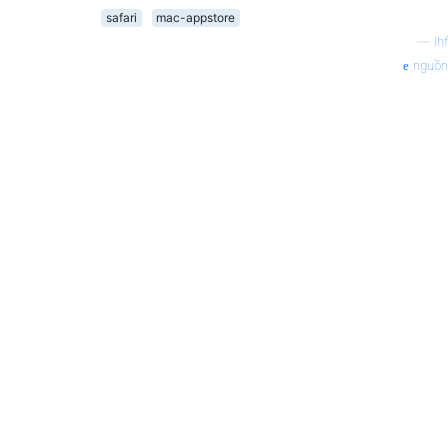
safari
mac-appstore
—
lhf
nguồn