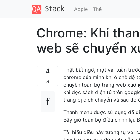
Apple
Thẻ
Chrome: Khi thanh
web sẽ chuyển x
Thật bất ngờ, một vài tuần trước
4
chrome của mình khi ở chế độ to
chuyển toàn bộ trang web xuống 
khi đọc sách điện tử trên google
trang bị dịch chuyển và sau đó 
Thanh menu được sử dụng để đi 
Bây giờ toàn bộ điều chỉnh lại. 
Tôi hiểu điều này tương tự với 
thanh menu sẽ ở đó vĩnh viễn, chỉ