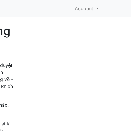
Account
ng
 duyệt
ch
g về -
 khiến
nào.
ải là
tại.