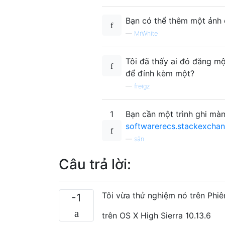
Bạn có thể thêm một ảnh
—
MrWhite
Tôi đã thấy ai đó đăng mộ
để đính kèm một?
—
freigz
1
Bạn cần một trình ghi màn
softwarerecs.stackexcha
—
săn
Câu trả lời:
Tôi vừa thử nghiệm nó trên Phi
-1
trên OS X High Sierra 10.13.6