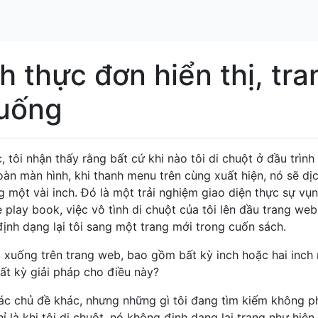
 thực đơn hiển thị, tra
uống
, tôi nhận thấy rằng bất cứ khi nào tôi di chuột ở đầu trình
àn màn hình, khi thanh menu trên cùng xuất hiện, nó sẽ dị
một vài inch. Đó là một trải nghiệm giao diện thực sự vụn
 play book, việc vô tình di chuột của tôi lên đầu trang web
định dạng lại tôi sang một trang mới trong cuốn sách.
xuống trên trang web, bao gồm bất kỳ inch hoặc hai inch 
Bất kỳ giải pháp cho điều này?
các chủ đề khác, nhưng những gì tôi đang tìm kiếm không ph
 là khi tôi di chuột, nó không định dạng lại trang như hiện 