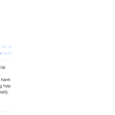
—
Rắc rối
nguồn
tài
; hành
ng hợp
llij.