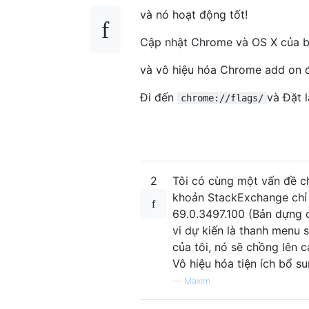
và nó hoạt động tốt!
Cập nhật Chrome và OS X của 
và vô hiệu hóa Chrome add on đ
Đi đến
và Đặt l
chrome://flags/
2
Tôi có cùng một vấn đề ch
khoản StackExchange chỉ 
69.0.3497.100 (Bản dựng c
vi dự kiến ​​là thanh men
của tôi, nó sẽ chồng lên c
Vô hiệu hóa tiện ích bổ s
—
Maxim