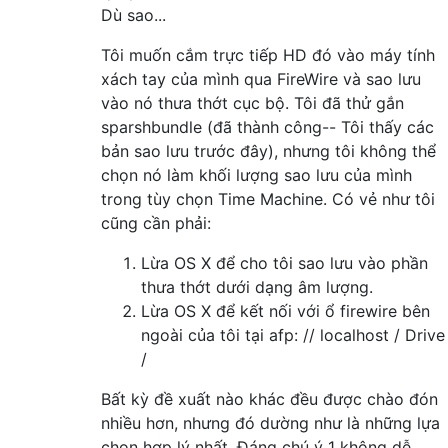
Dù sao...
Tôi muốn cắm trực tiếp HD đó vào máy tính
xách tay của mình qua FireWire và sao lưu
vào nó thưa thớt cục bộ. Tôi đã thử gắn
sparshbundle (đã thành công-- Tôi thấy các
bản sao lưu trước đây), nhưng tôi không thể
chọn nó làm khối lượng sao lưu của mình
trong tùy chọn Time Machine. Có vẻ như tôi
cũng cần phải:
Lừa OS X để cho tôi sao lưu vào phần
thưa thớt dưới dạng âm lượng.
Lừa OS X để kết nối với ổ firewire bên
ngoài của tôi tại afp: // localhost / Drive
/
Bất kỳ đề xuất nào khác đều được chào đón
nhiều hơn, nhưng đó dường như là những lựa
chọn hợp lý nhất. Đáng chú ý 1 không dễ