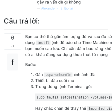
gây ra vấn đề gì không
—
Alexander - Tái lập lại
Câu trả lời:
Bạn có thể thử gắn âm lượng đó và sau đó sử
6
dụng
lệnh để báo cho Time Machine n
tmutil
bạn muốn sao lưu. Chỉ cần đảm bảo rằng kh
có ai khác đang sử dụng thưa thớt từ mạng
Bước:
Gắn
hình ảnh đĩa
.sparsebundle
Thiết bị đầu cuối mở
Trong dòng lệnh Terminal, gõ:
Hãy chắc chắn để thay thế
{mounted-di