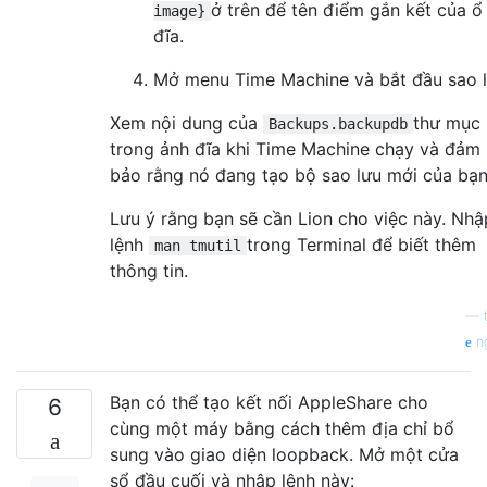
ở trên để tên điểm gắn kết của ổ
image}
đĩa.
Mở menu Time Machine và bắt đầu sao l
Xem nội dung của
thư mục
Backups.backupdb
trong ảnh đĩa khi Time Machine chạy và đảm
bảo rằng nó đang tạo bộ sao lưu mới của bạn
Lưu ý rằng bạn sẽ cần Lion cho việc này. Nhậ
lệnh
trong Terminal để biết thêm
man tmutil
thông tin.
—
n
Bạn có thể tạo kết nối AppleShare cho
6
cùng một máy bằng cách thêm địa chỉ bổ
sung vào giao diện loopback. Mở một cửa
sổ đầu cuối và nhập lệnh này: