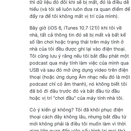
thì dữ liệu đó đôi khi sẽ bị mất, đó là điều dễ
hiểu (và tôi sẽ luôn luôn đưa ra quan điểm để
đẩy ra để tôi không mất vị trí của mình).
Bây giờ (iOS 6, iTunes 10.7 (21)) khi tôi về
nhà, tất cả thông tin đó sẽ bị mất và bất kể
số lần chơi hoặc trạng thái trên máy tính ở
nhà của tôi đều được ghi lại vào điện thoại.
Tôi cũng lưu ý rằng nếu tôi bắt đầu phát một
podcast qua máy tính làm việc của mình qua
USB và sau đó mở ứng dụng video trên điện
thoại (hoặc ứng dụng Âm nhạc nếu đó là một
podcast chỉ có âm thanh), nó không biết tôi
đã bỏ đi đâu trước đó và bắt đầu từ đầu
hoặc vị trí "chơi đầu" của máy tính nhà tôi.
Có ý kiến ​​gì không? Tôi đã khôi phục điện
thoại cách đây không lâu, nhưng bắt đầu từ
mới không phải là điều tôi muốn làm vì thời
gian liên quan đến việc cấu hình lại mọi thứ.