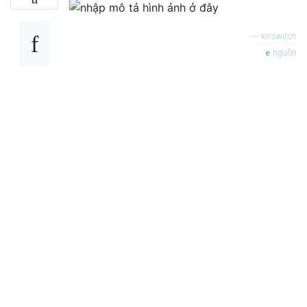
—
killswitch
nguồn