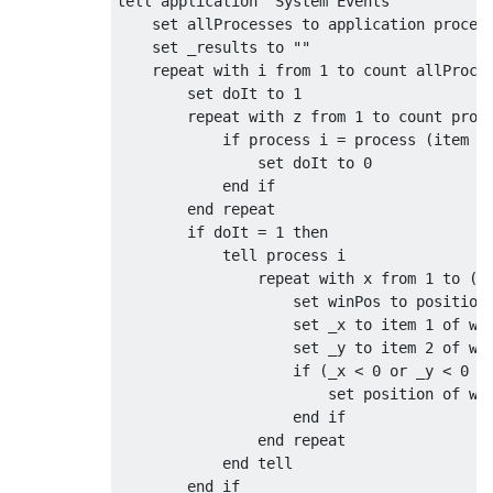
tell application "System Events"

    set allProcesses to application process
    set _results to ""

    repeat with i from 1 to count allProces
        set doIt to 1

        repeat with z from 1 to count proce
            if process i = process (item z 
                set doIt to 0

            end if

        end repeat

        if doIt = 1 then

            tell process i

                repeat with x from 1 to (co
                    set winPos to position 
                    set _x to item 1 of win
                    set _y to item 2 of win
                    if (_x < 0 or _y < 0 or
                        set position of win
                    end if

                end repeat

            end tell

        end if
