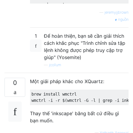
    end repeat

—
jeremyjjbrown
nguồn
1
Để hoàn thiện, bạn sẽ cần giải thích
cách khắc phục "Trình chỉnh sửa tập
lệnh không được phép truy cập trợ
giúp" (Yosemite)
—
jcollum
Một giải pháp khác cho XQuartz:
0
brew install wmctrl

Thay thế 'inkscape' bằng bất cứ điều gì
bạn muốn.
—
Yatharth Agarwal