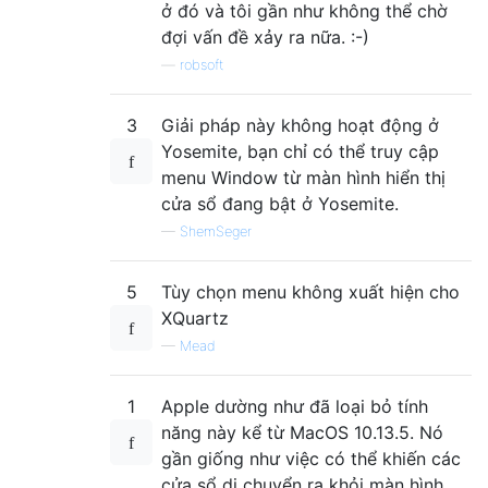
ở đó và tôi gần như không thể chờ
đợi vấn đề xảy ra nữa. :-)
—
robsoft
3
Giải pháp này không hoạt động ở
Yosemite, bạn chỉ có thể truy cập
menu Window từ màn hình hiển thị
cửa sổ đang bật ở Yosemite.
—
ShemSeger
5
Tùy chọn menu không xuất hiện cho
XQuartz
—
Mead
1
Apple dường như đã loại bỏ tính
năng này kể từ MacOS 10.13.5. Nó
gần giống như việc có thể khiến các
cửa sổ di chuyển ra khỏi màn hình