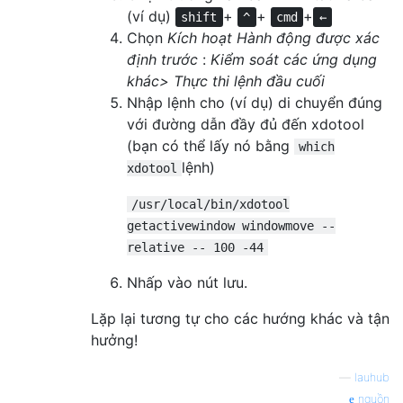
(ví dụ)
+
+
+
shift
^
cmd
←
Chọn
Kích hoạt Hành động được xác
định trước
:
Kiểm soát các ứng dụng
khác> Thực thi lệnh đầu cuối
Nhập lệnh cho (ví dụ) di chuyển đúng
với đường dẫn đầy đủ đến xdotool
(bạn có thể lấy nó bằng
which
lệnh)
xdotool
/usr/local/bin/xdotool
getactivewindow windowmove --
relative -- 100 -44
Nhấp vào nút lưu.
Lặp lại tương tự cho các hướng khác và tận
hưởng!
—
lauhub
nguồn