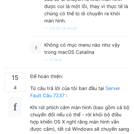
được coi là một lỗi, thay vì thực tế là
chúng có thể bị di chuyển ra khỏi
màn hình.
—
Vứt bỏ tài khoản
Không có mục menu nào như vậy
trong macOS Catalina
—
rõ ràng
Để hoàn thiện:
15
Từ câu trả lời của tôi ban đầu tại
Server
Fault Câu 7237
:
Khi rút phích cắm màn hình (bao gồm cả bộ
chuyển đổi nếu có thể - rời khỏi bộ điều
hợp khiến OS X nghĩ rằng màn hình vẫn
được cắm), tất cả Windows sẽ chuyển sang