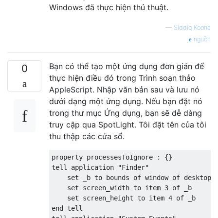
Windows đã thực hiện thủ thuật.
—
Siddiq Koona
nguồn
Bạn có thể tạo một ứng dụng đơn giản để
0
thực hiện điều đó trong Trình soạn thảo
AppleScript. Nhập văn bản sau và lưu nó
dưới dạng một ứng dụng. Nếu bạn đặt nó
trong thư mục Ứng dụng, bạn sẽ dễ dàng
truy cập qua SpotLight. Tôi đặt tên của tôi
thu thập các cửa sổ.
property processesToIgnore : {}

tell application "Finder"

    set _b to bounds of window of desktop

    set screen_width to item 3 of _b

    set screen_height to item 4 of _b

end tell
