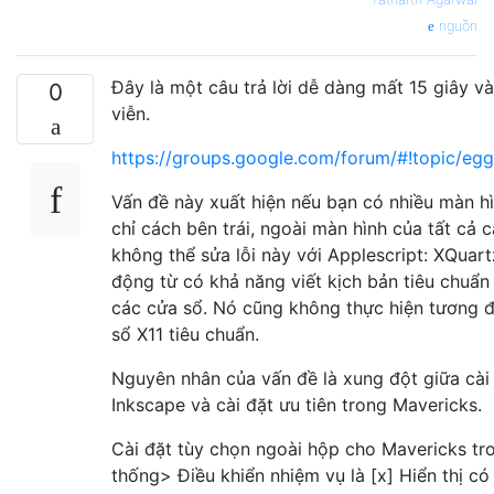
nguồn
Đây là một câu trả lời dễ dàng mất 15 giây v
0
viễn.
https://groups.google.com/forum/#!topic/e
Vấn đề này xuất hiện nếu bạn có nhiều màn hì
chỉ cách bên trái, ngoài màn hình của tất cả 
không thể sửa lỗi này với Applescript: XQuart
động từ có khả năng viết kịch bản tiêu chuẩn đ
các cửa sổ. Nó cũng không thực hiện tương đ
sổ X11 tiêu chuẩn.
Nguyên nhân của vấn đề là xung đột giữa cài
Inkscape và cài đặt ưu tiên trong Mavericks.
Cài đặt tùy chọn ngoài hộp cho Mavericks tr
thống> Điều khiển nhiệm vụ là [x] Hiển thị có