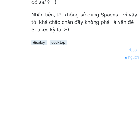
đó
sai
? :-)
Nhân tiện, tôi không sử dụng Spaces - vì vậy
tôi khá chắc chắn đây không phải là vấn đề
Spaces kỳ lạ. :-)
display
desktop
—
robsoft
nguồn