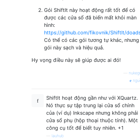
Gói ShiftIt này hoạt động rất tốt để có
được các cửa sổ đã biến mất khỏi màn
hình:
https://github.com/fikovnik/ShiftIt/doad
Có thể có các gói tương tự khác, nhưng
gói này sạch và hiệu quả.
Hy vọng điều này sẽ giúp được ai đó!
—
nukeg
ngu
Shiftlt hoạt động gần như với XQuartz.
Nó thực sự tập trung lại cửa sổ chính
của (ví dụ) Inkscape nhưng không phải
cửa sổ phụ (hộp thoại thuộc tính). Một
công cụ tốt để biết tuy nhiên. +1
—
lauhub