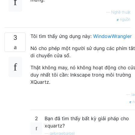
—
Nghệ thuật
nguồn
Tôi tìm thấy ứng dụng này:
WindowWrangler
3
Nó cho phép một người sử dụng các phím tắt
di chuyển cửa sổ.
Thật không may, nó không hoạt động cho cử
duy nhất tôi cần: Inkscape trong môi trường
XQuartz.
—
l
n
2
Bạn đã tìm thấy bất kỳ giải pháp cho
xquartz?
—
gebirgiebärbel