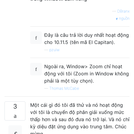
—
DBranx
nguồn
Đây là câu trả lời duy nhất hoạt động
cho 10.11.5 (tên mã El Capitan).
—
pzulw
Ngoài ra, Window> Zoom chỉ hoạt
động với tôi (Zoom in Window không
phải là một tùy chọn).
—
Thomas McCabe
Một cái gì đó tôi đã thử và nó hoạt động
3
với tôi là chuyển độ phân giải xuống mức
thấp hơn và sau đó đưa nó trở lại. Và nó chỉ
kỳ diệu đặt ứng dụng vào trung tâm. Chúc
mừng.