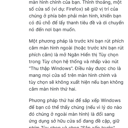
màn hình chính của bạn. Thỉnh thoảng, một
số cửa sổ (ví dụ: Firefox) sẽ giữ vị trí của
chúng ở phía bên phải màn hình, khiến bạn
có đủ chỗ để lấy thanh tiêu đề và di chuyển
nó đến nơi bạn muốn.
Một phương pháp là trước khi bạn rút phích
cắm màn hình ngoài (hoặc trước khi bạn rút
phích cắm) là mở Ngăn Hiển thị Tùy chọn
trong Tùy chọn hệ thống và nhấp vào nút
"Thu thập Windows". Điều này được cho là
mang mọi cửa sổ trên màn hình chính và
tùy chọn sẽ không xuất hiện nếu bạn không
cắm màn hình thứ hai.
Phương pháp thứ hai để sắp xếp Windows
để bạn có thể thấy chúng (nếu vì lý do nào
đó chúng ở ngoài màn hình) là đổi sang
ứng dụng sở hữu cửa sổ đang đề cập, giữ
phím Tùy chọn và chọn "Sắp xếp trước"