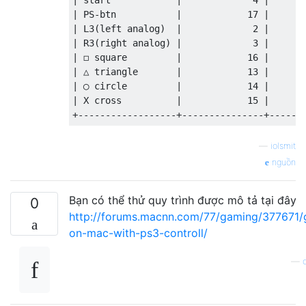
| PS-btn           |            17 |       
| L3(left analog)  |             2 |       
| R3(right analog) |             3 |       
| ◻ square         |            16 |       
| △ triangle       |            13 |       
| ◯ circle         |            14 |       
| X cross          |            15 |       
—
iolsmit
nguồn
Bạn có thể thử quy trình được mô tả tại đây
0
http://forums.macnn.com/77/gaming/377671/
on-mac-with-ps3-controll/
—