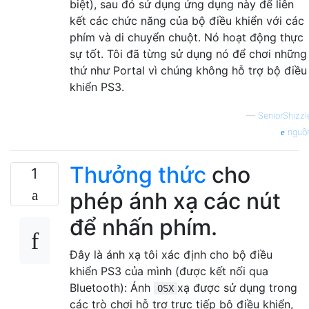
biệt), sau đó sử dụng ứng dụng này để liên
kết các chức năng của bộ điều khiển với các
phím và di chuyển chuột. Nó hoạt động thực
sự tốt. Tôi đã từng sử dụng nó để chơi những
thứ như Portal vì chúng không hỗ trợ bộ điều
khiển PS3.
—
SeniorShizzl
nguồ
Thưởng thức
cho
1
phép ánh xạ các nút
để nhấn phím.
Đây là ánh xạ tôi xác định cho bộ điều
khiển PS3 của mình (được kết nối qua
Bluetooth): Ánh
xạ được sử dụng trong
OSX
các trò chơi hỗ trợ trực tiếp bộ điều khiển,