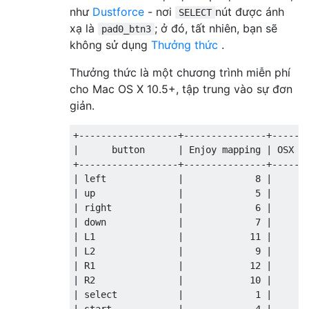
như
Dustforce
- nơi
nút được ánh
SELECT
xạ là
; ở đó, tất nhiên, bạn sẽ
pad0_btn3
không sử dụng
Thưởng thức
.
Thưởng thức là một chương trình miễn phí
cho Mac OS X 10.5+, tập trung vào sự đơn
giản.
+------------------+---------------+-------
|      button      | Enjoy mapping | OSX ma
+------------------+---------------+-------
| left             |             8 |       
| up               |             5 |       
| right            |             6 |       
| down             |             7 |       
| L1               |            11 |       
| L2               |             9 |       
| R1               |            12 |       
| R2               |            10 |       
| select           |             1 |       
| start            |             4 |       