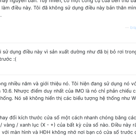
này nguyên bản. Tuy nhiên, có một công cụ của bên thứ b
 làm điều này. Tôi đã không sử dụng điều này bản thân mìn
.
—
bi
i sử dụng điều này vì sản xuất dường như đã bị bỏ rơi trong
rước :(
ong nhiều năm và giới thiệu nó. Tôi hiện đang sử dụng nó vớ
 10.6. Nhược điểm duy nhất của IMO là nó chỉ phản chiếu 
hống. Nó sẽ không hiển thị các biểu tượng hệ thống như Wi
 thay đổi kích thước cửa sổ một cách nhanh chóng bằng cá
/ vàng / xanh lục (X - +) của bất kỳ cửa sổ nào. Điều này r
ay với màn hình và HĐH không nhớ nơi bạn có cửa sổ trước 