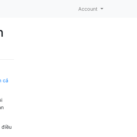
Account
n
n cả
ôi
àn
 điều