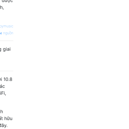
a được
h,
spymusic
nguồn
 giai
i 10.8
các
Fi,
ch
ất hữu
đây.