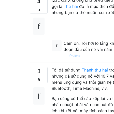
Mac OS X không cho phép điều 
4
gọi là
Thứ hai
đó là mục đích để
nhưng bạn có thể muốn xem xét
Cảm ơn. Tôi hơi lo lắng kh
đoạn đầu của nó vài năm t
—
JPollock
Tôi đã sử dụng
Thanh thứ hai
tr
3
nhưng đã sử dụng nó với 10.7 và
menu ứng dụng và thời gian hệ t
Bluetooth, Time Machine, v.v.
Bạn cũng có thể sắp xếp lại và
nhấp chuột phải vào các nút đỏ 
ích khi kết nối máy tính xách t