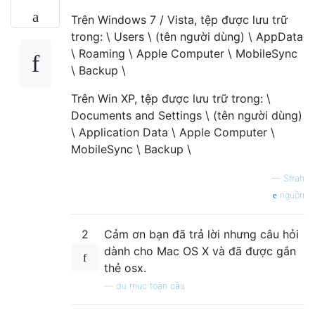
Trên Windows 7 / Vista, tệp được lưu trữ
trong: \ Users \ (tên người dùng) \ AppData
\ Roaming \ Apple Computer \ MobileSync
\ Backup \
Trên Win XP, tệp được lưu trữ trong: \
Documents and Settings \ (tên người dùng)
\ Application Data \ Apple Computer \
MobileSync \ Backup \
—
Strah
nguồn
2
Cảm ơn bạn đã trả lời nhưng câu hỏi
dành cho Mac OS X và đã được gắn
thẻ osx.
—
du mục toàn cầu