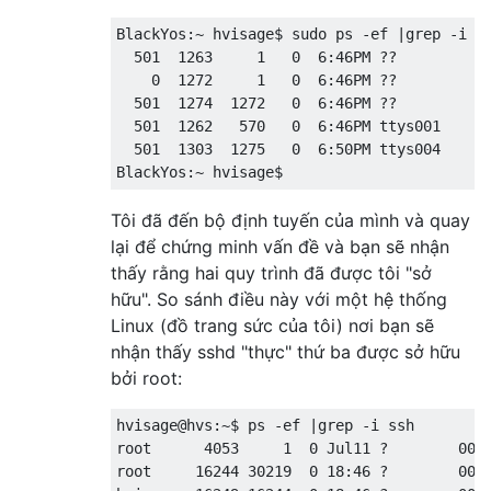
BlackYos:~ hvisage$ sudo ps -ef |grep -i ss
  501  1263     1   0  6:46PM ??         0:
    0  1272     1   0  6:46PM ??         0:
  501  1274  1272   0  6:46PM ??         0:
  501  1262   570   0  6:46PM ttys001    0:
  501  1303  1275   0  6:50PM ttys004    0:
Tôi đã đến bộ định tuyến của mình và quay
lại để chứng minh vấn đề và bạn sẽ nhận
thấy rằng hai quy trình đã được tôi "sở
hữu". So sánh điều này với một hệ thống
Linux (đồ trang sức của tôi) nơi bạn sẽ
nhận thấy sshd "thực" thứ ba được sở hữu
bởi root:
hvisage@hvs:~$ ps -ef |grep -i ssh

root      4053     1  0 Jul11 ?        00:0
root     16244 30219  0 18:46 ?        00:0