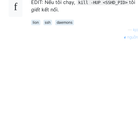
EDIT: Nếu tôi chạy,
tôi
kill -HUP <SSHD_PID>
giết
kết nối.
lion
ssh
daemons
—
kjo
nguồn