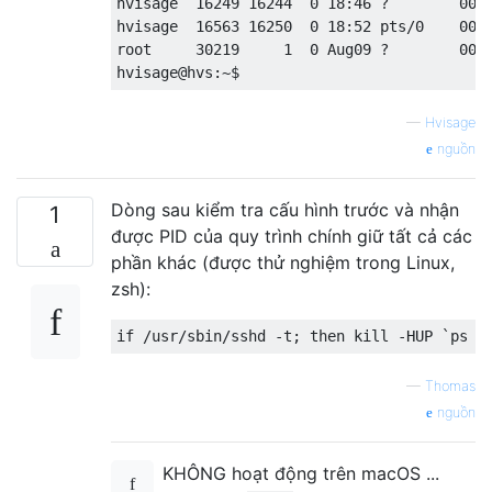
hvisage  16249 16244  0 18:46 ?        00:0
hvisage  16563 16250  0 18:52 pts/0    00:0
root     30219     1  0 Aug09 ?        00:0
—
Hvisage
nguồn
Dòng sau kiểm tra cấu hình trước và nhận
1
được PID của quy trình chính giữ tất cả các
phần khác (được thử nghiệm trong Linux,
zsh):
—
Thomas
nguồn
KHÔNG hoạt động trên macOS ...