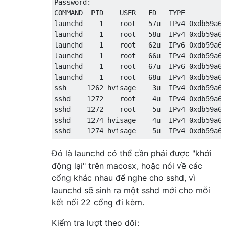
Password:

COMMAND  PID    USER   FD   TYPE           
launchd    1    root   57u  IPv4 0xdb59a664
launchd    1    root   58u  IPv4 0xdb59a664
launchd    1    root   62u  IPv6 0xdb59a664
launchd    1    root   66u  IPv4 0xdb59a664
launchd    1    root   67u  IPv6 0xdb59a664
launchd    1    root   68u  IPv4 0xdb59a664
ssh     1262 hvisage    3u  IPv4 0xdb59a664
sshd    1272    root    4u  IPv4 0xdb59a664
sshd    1272    root    5u  IPv4 0xdb59a664
sshd    1274 hvisage    4u  IPv4 0xdb59a664
Đó là launchd có thể cần phải được "khởi
động lại" trên macosx, hoặc nói về các
cổng khác nhau để nghe cho sshd, vì
launchd sẽ sinh ra một sshd mới cho mỗi
kết nối 22 cổng đi kèm.
Kiểm tra lượt theo dõi: