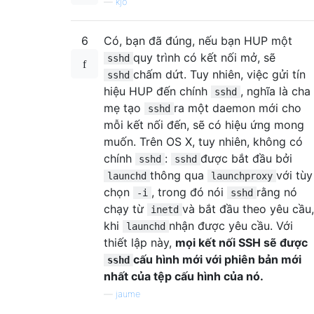
—
kjo
6
Có, bạn đã đúng, nếu bạn HUP một
quy trình có kết nối mở, sẽ
sshd
chấm dứt. Tuy nhiên, việc gửi tín
sshd
hiệu HUP đến chính
, nghĩa là cha
sshd
mẹ tạo
ra một daemon mới cho
sshd
mỗi kết nối đến, sẽ có hiệu ứng mong
muốn. Trên OS X, tuy nhiên, không có
chính
:
được bắt đầu bởi
sshd
sshd
thông qua
với tùy
launchd
launchproxy
chọn
, trong đó nói
rằng nó
-i
sshd
chạy từ
và bắt đầu theo yêu cầu,
inetd
khi
nhận được yêu cầu. Với
launchd
thiết lập này,
mọi kết nối SSH sẽ được
cấu hình mới với phiên bản mới
sshd
nhất của tệp cấu hình của nó.
—
jaume