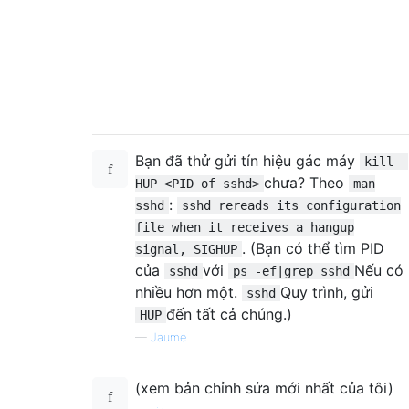
Bạn đã thử gửi tín hiệu gác máy
kill -
chưa? Theo
HUP <PID of sshd>
man
:
sshd
sshd rereads its configuration
file when it receives a hangup
. (Bạn có thể tìm PID
signal, SIGHUP
của
với
Nếu có
sshd
ps -ef|grep sshd
nhiều hơn một.
Quy trình, gửi
sshd
đến tất cả chúng.)
HUP
—
Jaume
(xem bản chỉnh sửa mới nhất của tôi)