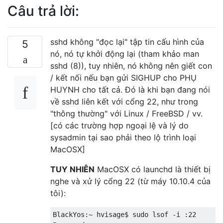
Câu trả lời:
sshd không "đọc lại" tập tin cấu hình của
5
nó, nó tự khởi động lại (tham khảo man
sshd (8)), tuy nhiên, nó không nên giết con
/ kết nối nếu bạn gửi SIGHUP cho PHỤ
HUYNH cho tất cả. Đó là khi bạn đang nói
về sshd liên kết với cổng 22, như trong
"thông thường" với Linux / FreeBSD / vv.
[có các trường hợp ngoại lệ và lý do
sysadmin tại sao phải theo lộ trình loại
MacOSX]
TUY NHIÊN
MacOSX có launchd là thiết bị
nghe và xử lý cổng 22 (từ máy 10.10.4 của
tôi):
BlackYos:~ hvisage$ sudo lsof -i :22
