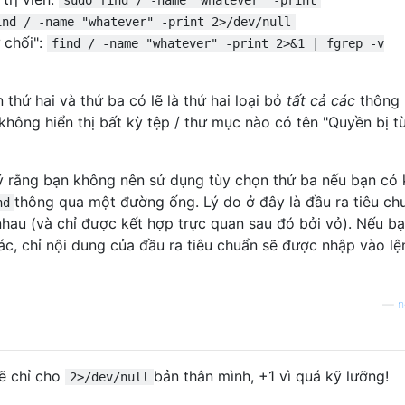
ind / -name "whatever" -print 2>/dev/null
 chối":
find / -name "whatever" -print 2>&1 | fgrep -v
 thứ hai và thứ ba có lẽ là thứ hai loại bỏ
tất cả các
thông
 không hiển thị bất kỳ tệp / thư mục nào có tên "Quyền bị t
 ý rằng bạn không nên sử dụng tùy chọn thứ ba nếu bạn có 
thông qua một đường ống. Lý do ở đây là đầu ra tiêu ch
nd
nhau (và chỉ được kết hợp trực quan sau đó bởi vỏ). Nếu b
c, chỉ nội dung của đầu ra tiêu chuẩn sẽ được nhập vào lệ
—
n
sẽ chỉ cho
bản thân mình, +1 vì quá kỹ lưỡng!
2>/dev/null