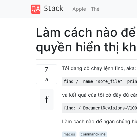
Apple
Thẻ
Làm cách nào để 
quyền hiển thị khi
Tôi đang cố chạy lệnh find, aka:
7
find 
/
-
name 
"some_file"
-
prin
và kết quả của tôi có đầy đủ các
find
:
/.
DocumentRevisions
-
V100
Làm cách nào để ngăn chúng hiển
macos
command-line