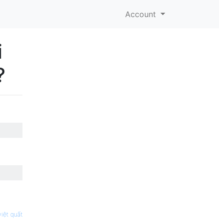
Account
i
?
iệt quất