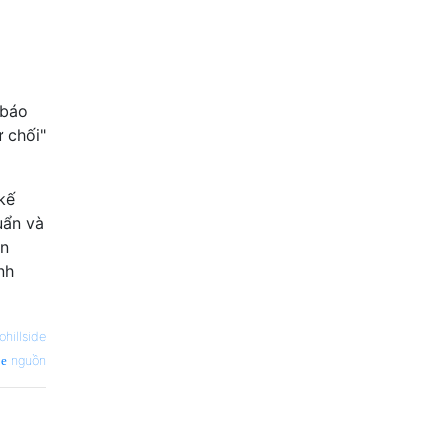
 báo
ừ chối"
kế
uẩn và
ạn
nh
ohillside
nguồn