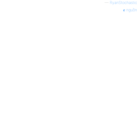
—
RyanStochastic
nguồn