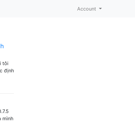
Account
nh
 tôi
c định
.7.5
a mình