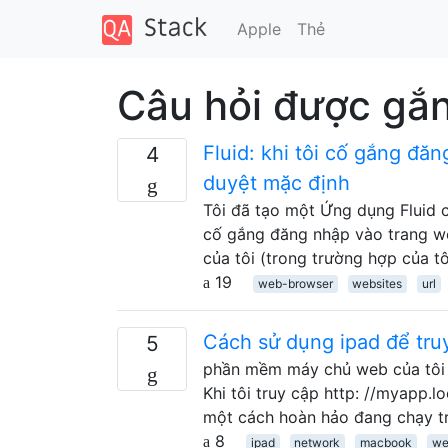
Apple
Thẻ
Câu hỏi được gắ
Fluid: khi tôi cố gắng đăn
4
duyệt mặc định
Tôi đã tạo một Ứng dụng Fluid 
cố gắng đăng nhập vào trang we
của tôi (trong trường hợp của tô
19
web-browser
websites
url
Cách sử dụng ipad để tru
5
phần mềm máy chủ web của tôi l
Khi tôi truy cập http: //myapp.l
một cách hoàn hảo đang chạy tr
8
ipad
network
macbook
we