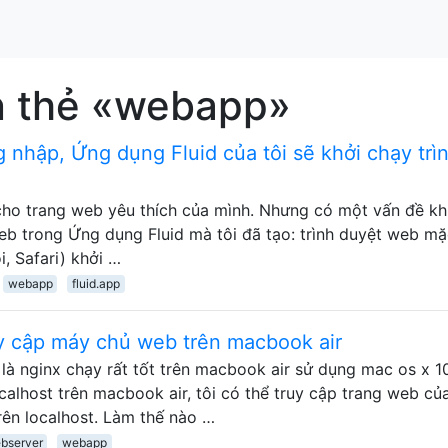
n thẻ «webapp»
g nhập, Ứng dụng Fluid của tôi sẽ khởi chạy trì
cho trang web yêu thích của mình. Nhưng có một vấn đề khi
b trong Ứng dụng Fluid mà tôi đã tạo: trình duyệt web mặ
i, Safari) khởi …
webapp
fluid.app
y cập máy chủ web trên macbook air
à nginx chạy rất tốt trên macbook air sử dụng mac os x 10
ocalhost trên macbook air, tôi có thể truy cập trang web củ
ên localhost. Làm thế nào …
bserver
webapp