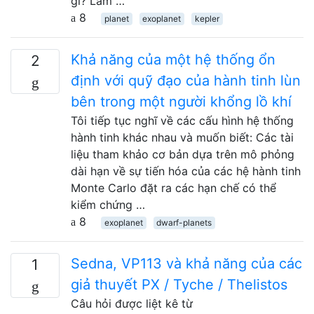
gì? Làm …
8
planet
exoplanet
kepler
Khả năng của một hệ thống ổn
2
định với quỹ đạo của hành tinh lùn
bên trong một người khổng lồ khí
Tôi tiếp tục nghĩ về các cấu hình hệ thống
hành tinh khác nhau và muốn biết: Các tài
liệu tham khảo cơ bản dựa trên mô phỏng
dài hạn về sự tiến hóa của các hệ hành tinh
Monte Carlo đặt ra các hạn chế có thể
kiểm chứng …
8
exoplanet
dwarf-planets
Sedna, VP113 và khả năng của các
1
giả thuyết PX / Tyche / Thelistos
Câu hỏi được liệt kê từ