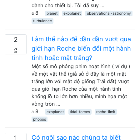
dành cho thiết bị. Tôi đã suy …
8
planet
exoplanet
observational-astronomy
turbulence
Làm thế nào để dần dần vượt qua
2
giới hạn Roche biến đổi một hành
tinh hoặc mặt trăng?
Một số mô phỏng phim hoạt hình ( ví dụ )
về một vật thể (giả sử ở đây là một mặt
trăng lớn với mật độ giống Trái đất) vượt
qua giới hạn Roche của một hành tinh
khổng lồ to lớn hơn nhiều, minh họa một
vòng tròn …
8
exoplanet
tidal-forces
roche-limit
phobos
Có ngôi sao nào chúng ta biết
1