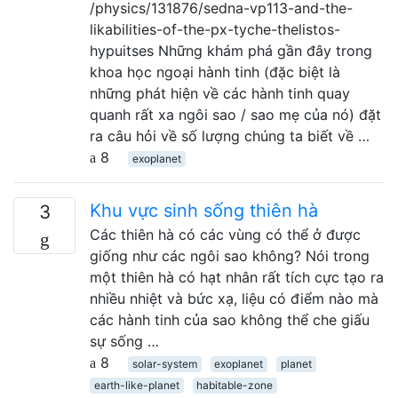
/physics/131876/sedna-vp113-and-the-
likabilities-of-the-px-tyche-thelistos-
hypuitses Những khám phá gần đây trong
khoa học ngoại hành tinh (đặc biệt là
những phát hiện về các hành tinh quay
quanh rất xa ngôi sao / sao mẹ của nó) đặt
ra câu hỏi về số lượng chúng ta biết về …
8
exoplanet
Khu vực sinh sống thiên hà
3
Các thiên hà có các vùng có thể ở được
giống như các ngôi sao không? Nói trong
một thiên hà có hạt nhân rất tích cực tạo ra
nhiều nhiệt và bức xạ, liệu có điểm nào mà
các hành tinh của sao không thể che giấu
sự sống …
8
solar-system
exoplanet
planet
earth-like-planet
habitable-zone