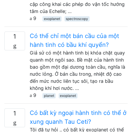
cập công khai các phép đo vận tốc hướng
tâm của Echelle; …
9
exoplanet
spectroscopy
Có thể chỉ một bán cầu của một
1
hành tinh có bầu khí quyển?
Giả sử có một hành tinh bị khóa chặt quay
quanh một ngôi sao. Bề mặt của hành tinh
bao gồm một đại dương toàn cầu, nghĩa là
nước lỏng. Ở bán cầu trong, nhiệt độ cao
đến mức nước liên tục sôi, tạo ra bầu
không khí hơi nước. …
9
planet
exoplanet
Có bất kỳ ngoại hành tinh có thể ở
1
xung quanh Tau Ceti?
Tôi đã tự hỏi .. có bất kỳ exoplanet có thể