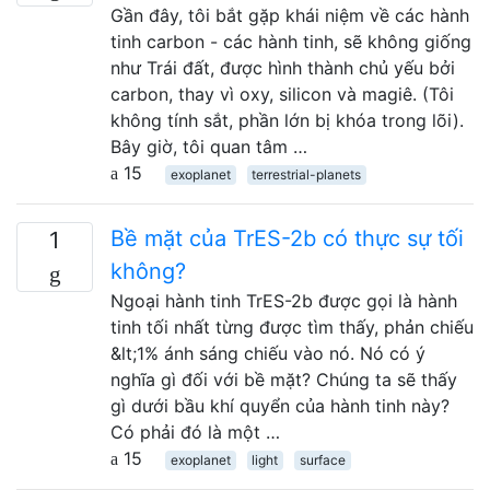
Gần đây, tôi bắt gặp khái niệm về các hành
tinh carbon - các hành tinh, sẽ không giống
như Trái đất, được hình thành chủ yếu bởi
carbon, thay vì oxy, silicon và magiê. (Tôi
không tính sắt, phần lớn bị khóa trong lõi).
Bây giờ, tôi quan tâm …
15
exoplanet
terrestrial-planets
Bề mặt của TrES-2b có thực sự tối
1
không?
Ngoại hành tinh TrES-2b được gọi là hành
tinh tối nhất từng được tìm thấy, phản chiếu
&lt;1% ánh sáng chiếu vào nó. Nó có ý
nghĩa gì đối với bề mặt? Chúng ta sẽ thấy
gì dưới bầu khí quyển của hành tinh này?
Có phải đó là một …
15
exoplanet
light
surface