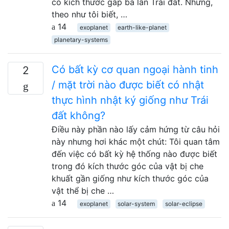
có kích thước gấp ba lần Trái đất. Nhưng,
theo như tôi biết, …
14
exoplanet
earth-like-planet
planetary-systems
Có bất kỳ cơ quan ngoại hành tinh
2
/ mặt trời nào được biết có nhật
thực hình nhật ký giống như Trái
đất không?
Điều này phần nào lấy cảm hứng từ câu hỏi
này nhưng hơi khác một chút: Tôi quan tâm
đến việc có bất kỳ hệ thống nào được biết
trong đó kích thước góc của vật bị che
khuất gần giống như kích thước góc của
vật thể bị che …
14
exoplanet
solar-system
solar-eclipse