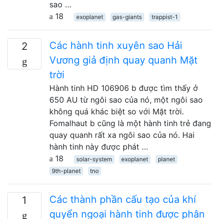
sao …
18
exoplanet
gas-giants
trappist-1
Các hành tinh xuyên sao Hải
2
Vương giả định quay quanh Mặt
trời
Hành tinh HD 106906 b được tìm thấy ở
650 AU từ ngôi sao của nó, một ngôi sao
không quá khác biệt so với Mặt trời.
Fomalhaut b cũng là một hành tinh trẻ đang
quay quanh rất xa ngôi sao của nó. Hai
hành tinh này được phát …
18
solar-system
exoplanet
planet
9th-planet
tno
Các thành phần cấu tạo của khí
1
quyển ngoại hành tinh được phân