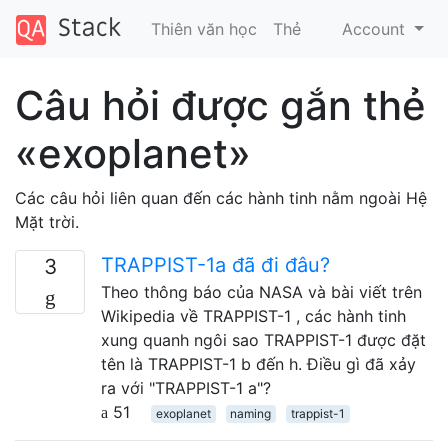
Thiên văn học
Thẻ
Account
Câu hỏi được gắn thẻ
«exoplanet»
Các câu hỏi liên quan đến các hành tinh nằm ngoài Hệ
Mặt trời.
TRAPPIST-1a đã đi đâu?
3
Theo thông báo của NASA và bài viết trên
Wikipedia về TRAPPIST-1 , các hành tinh
xung quanh ngôi sao TRAPPIST-1 được đặt
tên là TRAPPIST-1 b đến h. Điều gì đã xảy
ra với "TRAPPIST-1 a"?
51
exoplanet
naming
trappist-1