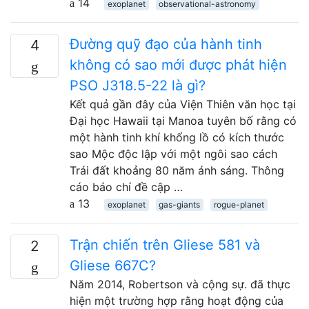
14
exoplanet
observational-astronomy
Đường quỹ đạo của hành tinh
4
không có sao mới được phát hiện
PSO J318.5-22 là gì?
Kết quả gần đây của Viện Thiên văn học tại
Đại học Hawaii tại Manoa tuyên bố rằng có
một hành tinh khí khổng lồ có kích thước
sao Mộc độc lập với một ngôi sao cách
Trái đất khoảng 80 năm ánh sáng. Thông
cáo báo chí đề cập …
13
exoplanet
gas-giants
rogue-planet
Trận chiến trên Gliese 581 và
2
Gliese 667C?
Năm 2014, Robertson và cộng sự. đã thực
hiện một trường hợp rằng hoạt động của