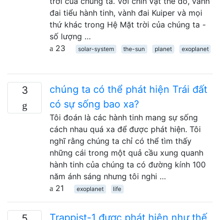
trời của chúng ta. Với chín vật thể đó, vành
đai tiểu hành tinh, vành đai Kuiper và mọi
thứ khác trong Hệ Mặt trời của chúng ta -
số lượng …
23
solar-system
the-sun
planet
exoplanet
chúng ta có thể phát hiện Trái đất
3
có sự sống bao xa?
Tôi đoán là các hành tinh mang sự sống
cách nhau quá xa để được phát hiện. Tôi
nghĩ rằng chúng ta chỉ có thể tìm thấy
những cái trong một quả cầu xung quanh
hành tinh của chúng ta có đường kính 100
năm ánh sáng nhưng tôi nghi …
21
exoplanet
life
Trappist-1 được phát hiện như thế
5