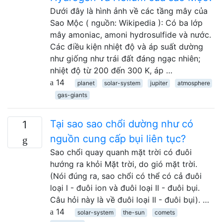
Dưới đây là hình ảnh về các tầng mây của
Sao Mộc ( nguồn: Wikipedia ): Có ba lớp
mây amoniac, amoni hydrosulfide và nước.
Các điều kiện nhiệt độ và áp suất dường
như giống như trái đất đáng ngạc nhiên;
nhiệt độ từ 200 đến 300 K, áp …
14
planet
solar-system
jupiter
atmosphere
gas-giants
Tại sao sao chổi dường như có
1
nguồn cung cấp bụi liên tục?
Sao chổi quay quanh mặt trời có đuôi
hướng ra khỏi Mặt trời, do gió mặt trời.
(Nói đúng ra, sao chổi có thể có cả đuôi
loại I - đuôi ion và đuôi loại II - đuôi bụi.
Câu hỏi này là về đuôi loại II - đuôi bụi). …
14
solar-system
the-sun
comets