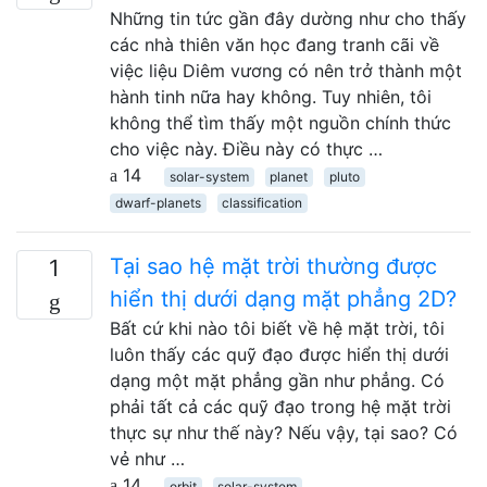
Những tin tức gần đây dường như cho thấy
các nhà thiên văn học đang tranh cãi về
việc liệu Diêm vương có nên trở thành một
hành tinh nữa hay không. Tuy nhiên, tôi
không thể tìm thấy một nguồn chính thức
cho việc này. Điều này có thực …
14
solar-system
planet
pluto
dwarf-planets
classification
Tại sao hệ mặt trời thường được
1
hiển thị dưới dạng mặt phẳng 2D?
Bất cứ khi nào tôi biết về hệ mặt trời, tôi
luôn thấy các quỹ đạo được hiển thị dưới
dạng một mặt phẳng gần như phẳng. Có
phải tất cả các quỹ đạo trong hệ mặt trời
thực sự như thế này? Nếu vậy, tại sao? Có
vẻ như …
14
orbit
solar-system