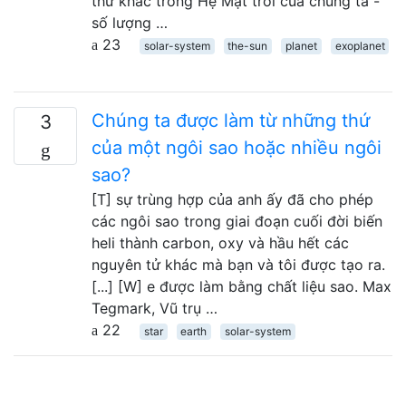
thứ khác trong Hệ Mặt trời của chúng ta -
số lượng …
23
solar-system
the-sun
planet
exoplanet
Chúng ta được làm từ những thứ
3
của một ngôi sao hoặc nhiều ngôi
sao?
[T] sự trùng hợp của anh ấy đã cho phép
các ngôi sao trong giai đoạn cuối đời biến
heli thành carbon, oxy và hầu hết các
nguyên tử khác mà bạn và tôi được tạo ra.
[...] [W] e được làm bằng chất liệu sao. Max
Tegmark, Vũ trụ …
22
star
earth
solar-system