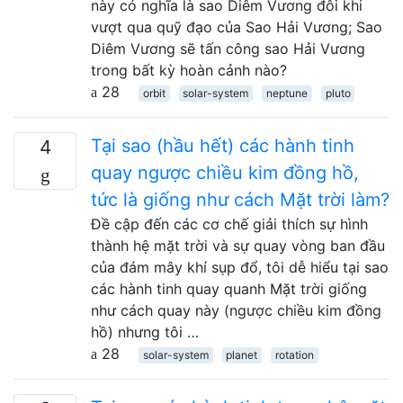
này có nghĩa là sao Diêm Vương đôi khi
vượt qua quỹ đạo của Sao Hải Vương; Sao
Diêm Vương sẽ tấn công sao Hải Vương
trong bất kỳ hoàn cảnh nào?
28
orbit
solar-system
neptune
pluto
Tại sao (hầu hết) các hành tinh
4
quay ngược chiều kim đồng hồ,
tức là giống như cách Mặt trời làm?
Đề cập đến các cơ chế giải thích sự hình
thành hệ mặt trời và sự quay vòng ban đầu
của đám mây khí sụp đổ, tôi dễ hiểu tại sao
các hành tinh quay quanh Mặt trời giống
như cách quay này (ngược chiều kim đồng
hồ) nhưng tôi …
28
solar-system
planet
rotation