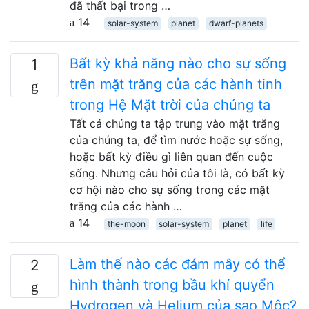
đã thất bại trong …
14
solar-system
planet
dwarf-planets
Bất kỳ khả năng nào cho sự sống
1
trên mặt trăng của các hành tinh
trong Hệ Mặt trời của chúng ta
Tất cả chúng ta tập trung vào mặt trăng
của chúng ta, để tìm nước hoặc sự sống,
hoặc bất kỳ điều gì liên quan đến cuộc
sống. Nhưng câu hỏi của tôi là, có bất kỳ
cơ hội nào cho sự sống trong các mặt
trăng của các hành …
14
the-moon
solar-system
planet
life
Làm thế nào các đám mây có thể
2
hình thành trong bầu khí quyển
Hydrogen và Helium của sao Mộc?