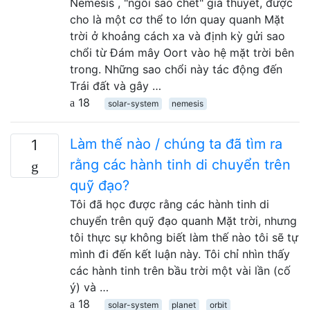
Nemesis , "ngôi sao chết" giả thuyết, được
cho là một cơ thể to lớn quay quanh Mặt
trời ở khoảng cách xa và định kỳ gửi sao
chổi từ Đám mây Oort vào hệ mặt trời bên
trong. Những sao chổi này tác động đến
Trái đất và gây …
18
solar-system
nemesis
Làm thế nào / chúng ta đã tìm ra
1
rằng các hành tinh di chuyển trên
quỹ đạo?
Tôi đã học được rằng các hành tinh di
chuyển trên quỹ đạo quanh Mặt trời, nhưng
tôi thực sự không biết làm thế nào tôi sẽ tự
mình đi đến kết luận này. Tôi chỉ nhìn thấy
các hành tinh trên bầu trời một vài lần (cố
ý) và …
18
solar-system
planet
orbit