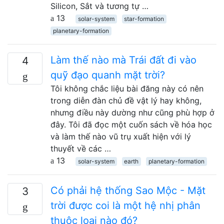
Silicon, Sắt và tương tự …
13
solar-system
star-formation
planetary-formation
Làm thế nào mà Trái đất đi vào
4
quỹ đạo quanh mặt trời?
Tôi không chắc liệu bài đăng này có nên
trong diễn đàn chủ đề vật lý hay không,
nhưng điều này dường như cũng phù hợp ở
đây. Tôi đã đọc một cuốn sách về hóa học
và làm thế nào vũ trụ xuất hiện với lý
thuyết về các …
13
solar-system
earth
planetary-formation
Có phải hệ thống Sao Mộc - Mặt
3
trời được coi là một hệ nhị phân
thuộc loại nào đó?