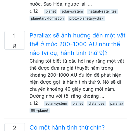
nước. Sao Hỏa, ngược lại: …
12
planet
solar-system
natural-satellites
planetary-formation
proto-planetary-disk
Parallax sẽ ảnh hưởng đến một vật
1
thể ở mức 200-1000 AU như thế
nào (ví dụ, hành tinh thứ 9)?
Chúng tôi biết từ câu hỏi này rằng một vật
thể được đưa ra giả thuyết nằm trong
khoảng 200-1000 AU đủ lớn để phát hiện,
hiện được gọi là hành tinh thứ 9. Nó sẽ di
chuyển khoảng 40 giây cung mỗi năm.
Dường như với tôi rằng khoảng …
12
solar-system
planet
distances
parallax
9th-planet
Có một hành tinh thứ chín?
2