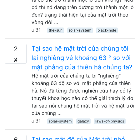
có thì nó đang trên đường trở thành một lỗ
đen? trạng thái hiện tại của mặt trời theo
vòng đời …
31
the-sun
solar-system
black-hole
Tại sao hệ mặt trời của chúng tôi
2
lại nghiêng về khoảng 63 ° so với
mặt phẳng của thiên hà chúng ta?
Hệ mặt trời của chúng ta bị "nghiêng"
khoảng 63 độ so với mặt phẳng của thiên
hà. Nó đã từng được nghiên cứu hay có lý
thuyết khoa học nào có thể giải thích lý do
tại sao nói chung hệ mặt trời và hệ mặt trời
của chúng …
31
solar-system
galaxy
laws-of-physics
Tại sao mật độ của Mặt trời nhỏ
6