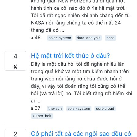
không gian New Horizons đã đi qua một
hành tinh xa xôi nào đó ở rìa hệ mặt trời.
Tôi đã rất ngạc nhiên khi anh chàng đến từ
NASA nói rằng chúng ta có thể mất 24
tháng để có …
48
solar-system
data-analysis
nasa
Hệ mặt trời kết thúc ở đâu?
4
Đây là một câu hỏi tôi đã nghe nhiều lần
trong quá khứ và một tìm kiếm nhanh trên
trang web nói rằng nó chưa được hỏi ở
đây, vì vậy tôi đoán rằng tôi cũng có thể
hỏi (và trả lời) nó. Tôi biết rằng rất hiếm khi
ai …
37
the-sun
solar-system
oort-cloud
kuiper-belt
Có phải tất cả các ngôi sao đều có
2