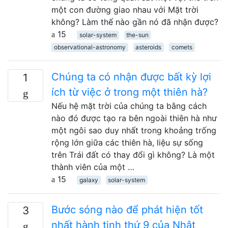
một con đường giao nhau với Mặt trời
không? Làm thế nào gần nó đã nhận được?
15
solar-system
the-sun
observational-astronomy
asteroids
comets
Chúng ta có nhận được bất kỳ lợi
1
ích từ việc ở trong một thiên hà?
Nếu hệ mặt trời của chúng ta bằng cách
nào đó được tạo ra bên ngoài thiên hà như
một ngôi sao duy nhất trong khoảng trống
rộng lớn giữa các thiên hà, liệu sự sống
trên Trái đất có thay đổi gì không? Là một
thành viên của một …
15
galaxy
solar-system
Bước sóng nào để phát hiện tốt
3
nhất hành tinh thứ 9 của Nhật