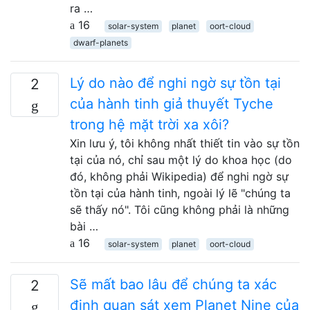
ra …
16
solar-system
planet
oort-cloud
dwarf-planets
Lý do nào để nghi ngờ sự tồn tại
2
của hành tinh giả thuyết Tyche
trong hệ mặt trời xa xôi?
Xin lưu ý, tôi không nhất thiết tin vào sự tồn
tại của nó, chỉ sau một lý do khoa học (do
đó, không phải Wikipedia) để nghi ngờ sự
tồn tại của hành tinh, ngoài lý lẽ "chúng ta
sẽ thấy nó". Tôi cũng không phải là những
bài …
16
solar-system
planet
oort-cloud
Sẽ mất bao lâu để chúng ta xác
2
định quan sát xem Planet Nine của