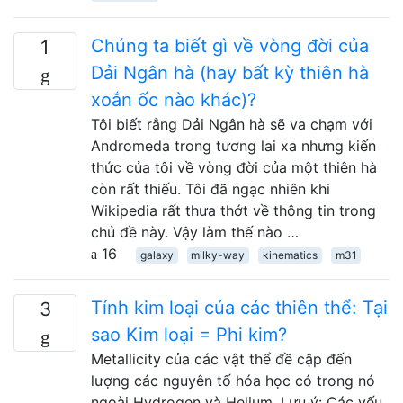
Chúng ta biết gì về vòng đời của
1
Dải Ngân hà (hay bất kỳ thiên hà
xoắn ốc nào khác)?
Tôi biết rằng Dải Ngân hà sẽ va chạm với
Andromeda trong tương lai xa nhưng kiến ​​
thức của tôi về vòng đời của một thiên hà
còn rất thiếu. Tôi đã ngạc nhiên khi
Wikipedia rất thưa thớt về thông tin trong
chủ đề này. Vậy làm thế nào …
16
galaxy
milky-way
kinematics
m31
Tính kim loại của các thiên thể: Tại
3
sao Kim loại = Phi kim?
Metallicity của các vật thể đề cập đến
lượng các nguyên tố hóa học có trong nó
ngoài Hydrogen và Helium. Lưu ý: Các yếu