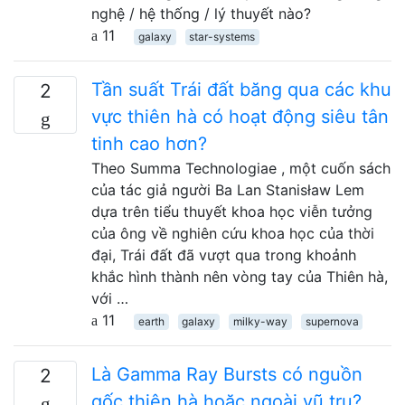
nghệ / hệ thống / lý thuyết nào?
11
galaxy
star-systems
Tần suất Trái đất băng qua các khu
2
vực thiên hà có hoạt động siêu tân
tinh cao hơn?
Theo Summa Technologiae , một cuốn sách
của tác giả người Ba Lan Stanisław Lem
dựa trên tiểu thuyết khoa học viễn tưởng
của ông về nghiên cứu khoa học của thời
đại, Trái đất đã vượt qua trong khoảnh
khắc hình thành nên vòng tay của Thiên hà,
với …
11
earth
galaxy
milky-way
supernova
Là Gamma Ray Bursts có nguồn
2
gốc thiên hà hoặc ngoài vũ trụ?