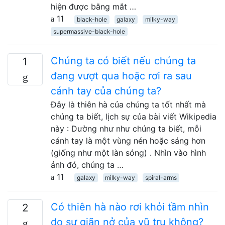
hiện được bằng mắt …
11
black-hole
galaxy
milky-way
supermassive-black-hole
Chúng ta có biết nếu chúng ta
1
đang vượt qua hoặc rơi ra sau
cánh tay của chúng ta?
Đây là thiên hà của chúng ta tốt nhất mà
chúng ta biết, lịch sự của bài viết Wikipedia
này : Dường như như chúng ta biết, mỗi
cánh tay là một vùng nén hoặc sáng hơn
(giống như một làn sóng) . Nhìn vào hình
ảnh đó, chúng ta …
11
galaxy
milky-way
spiral-arms
Có thiên hà nào rơi khỏi tầm nhìn
2
do sự giãn nở của vũ trụ không?