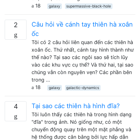
18
galaxy
supermassive-black-hole
Câu hỏi về cánh tay thiên hà xoắn
2
ốc
Tôi có 2 câu hỏi liên quan đến các thiên hà
xoắn ốc. Thứ nhất, cánh tay hình thành như
thế nào? Tại sao các ngôi sao sẽ tích lũy
vào các khu vực cụ thể? Và thứ hai, tại sao
chúng vẫn còn nguyên vẹn? Các phần bên
trong …
18
galaxy
galactic-dynamics
Tại sao các thiên hà hình đĩa?
4
Tôi luôn thấy các thiên hà trong hình dạng
"đĩa" trong ảnh. Nó giống như, có một
chuyển động quay trên một mặt phẳng và
hệ thống được cân bằng bởi lực hấp dẫn