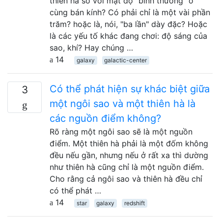
thiên hà so với mật độ "bình thường" ở
cùng bán kính? Có phải chỉ là một vài phần
trăm? hoặc là, nói, "ba lần" dày đặc? Hoặc
là các yếu tố khác đang chơi: độ sáng của
sao, khí? Hay chúng …
14
galaxy
galactic-center
Có thể phát hiện sự khác biệt giữa
3
một ngôi sao và một thiên hà là
các nguồn điểm không?
Rõ ràng một ngôi sao sẽ là một nguồn
điểm. Một thiên hà phải là một đốm không
đều nếu gần, nhưng nếu ở rất xa thì dường
như thiên hà cũng chỉ là một nguồn điểm.
Cho rằng cả ngôi sao và thiên hà đều chỉ
có thể phát …
14
star
galaxy
redshift