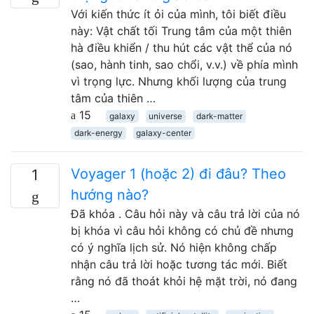
Với kiến ​​thức ít ỏi của mình, tôi biết điều
này: Vật chất tối Trung tâm của một thiên
hà điều khiển / thu hút các vật thể của nó
(sao, hành tinh, sao chổi, v.v.) về phía mình
vì trọng lực. Nhưng khối lượng của trung
tâm của thiên …
15
galaxy
universe
dark-matter
dark-energy
galaxy-center
Voyager 1 (hoặc 2) đi đâu? Theo
1
hướng nào?
Đã khóa . Câu hỏi này và câu trả lời của nó
bị khóa vì câu hỏi không có chủ đề nhưng
có ý nghĩa lịch sử. Nó hiện không chấp
nhận câu trả lời hoặc tương tác mới. Biết
rằng nó đã thoát khỏi hệ mặt trời, nó đang
…