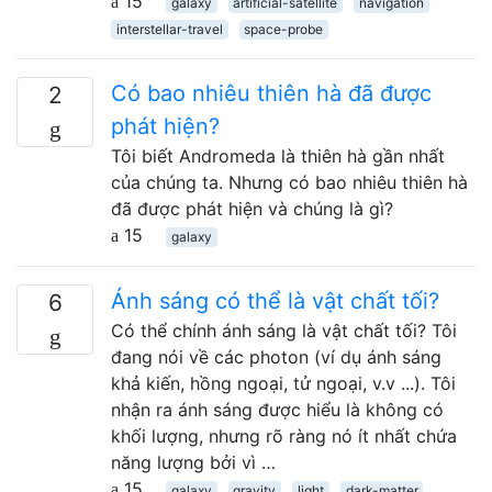
15
galaxy
artificial-satellite
navigation
interstellar-travel
space-probe
Có bao nhiêu thiên hà đã được
2
phát hiện?
Tôi biết Andromeda là thiên hà gần nhất
của chúng ta. Nhưng có bao nhiêu thiên hà
đã được phát hiện và chúng là gì?
15
galaxy
Ánh sáng có thể là vật chất tối?
6
Có thể chính ánh sáng là vật chất tối? Tôi
đang nói về các photon (ví dụ ánh sáng
khả kiến, hồng ngoại, tử ngoại, v.v ...). Tôi
nhận ra ánh sáng được hiểu là không có
khối lượng, nhưng rõ ràng nó ít nhất chứa
năng lượng bởi vì …
15
galaxy
gravity
light
dark-matter