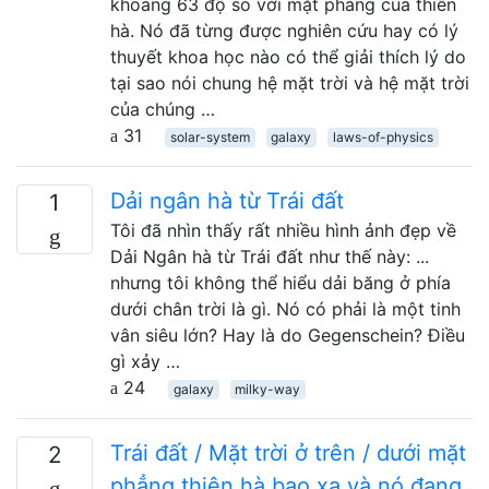
khoảng 63 độ so với mặt phẳng của thiên
hà. Nó đã từng được nghiên cứu hay có lý
thuyết khoa học nào có thể giải thích lý do
tại sao nói chung hệ mặt trời và hệ mặt trời
của chúng …
31
solar-system
galaxy
laws-of-physics
Dải ngân hà từ Trái đất
1
Tôi đã nhìn thấy rất nhiều hình ảnh đẹp về
Dải Ngân hà từ Trái đất như thế này: ...
nhưng tôi không thể hiểu dải băng ở phía
dưới chân trời là gì. Nó có phải là một tinh
vân siêu lớn? Hay là do Gegenschein? Điều
gì xảy …
24
galaxy
milky-way
Trái đất / Mặt trời ở trên / dưới mặt
2
phẳng thiên hà bao xa và nó đang