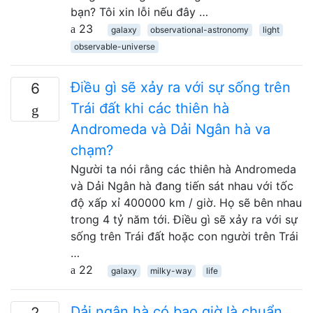
bạn? Tôi xin lỗi nếu đây …
23
galaxy
observational-astronomy
light
observable-universe
Điều gì sẽ xảy ra với sự sống trên
6
Trái đất khi các thiên hà
Andromeda và Dải Ngân hà va
chạm?
Người ta nói rằng các thiên hà Andromeda
và Dải Ngân hà đang tiến sát nhau với tốc
độ xấp xỉ 400000 km / giờ. Họ sẽ bên nhau
trong 4 tỷ năm tới. Điều gì sẽ xảy ra với sự
sống trên Trái đất hoặc con người trên Trái
…
22
galaxy
milky-way
life
Dải ngân hà có bao giờ là chuẩn
2