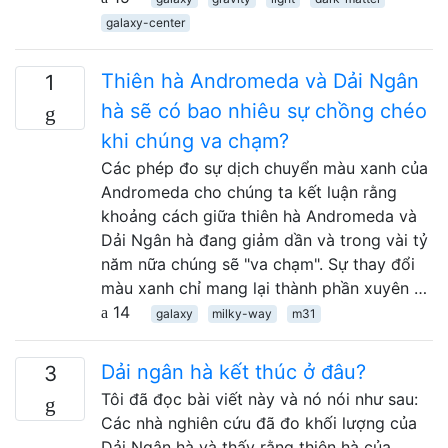
galaxy-center
Thiên hà Andromeda và Dải Ngân
1
hà sẽ có bao nhiêu sự chồng chéo
khi chúng va chạm?
Các phép đo sự dịch chuyển màu xanh của
Andromeda cho chúng ta kết luận rằng
khoảng cách giữa thiên hà Andromeda và
Dải Ngân hà đang giảm dần và trong vài tỷ
năm nữa chúng sẽ "va chạm". Sự thay đổi
màu xanh chỉ mang lại thành phần xuyên …
14
galaxy
milky-way
m31
Dải ngân hà kết thúc ở đâu?
3
Tôi đã đọc bài viết này và nó nói như sau:
Các nhà nghiên cứu đã đo khối lượng của
Dải Ngân hà và thấy rằng thiên hà của