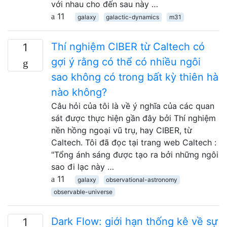
với nhau cho đến sau này …
11
galaxy
galactic-dynamics
m31
Thí nghiệm CIBER từ Caltech có
1
gợi ý rằng có thể có nhiều ngôi
sao không có trong bất kỳ thiên hà
nào không?
Câu hỏi của tôi là về ý nghĩa của các quan
sát được thực hiện gần đây bởi Thí nghiệm
nền hồng ngoại vũ trụ, hay CIBER, từ
Caltech. Tôi đã đọc tại trang web Caltech :
"Tổng ánh sáng được tạo ra bởi những ngôi
sao đi lạc này …
11
galaxy
observational-astronomy
observable-universe
Dark Flow: giới hạn thống kê về sự
1