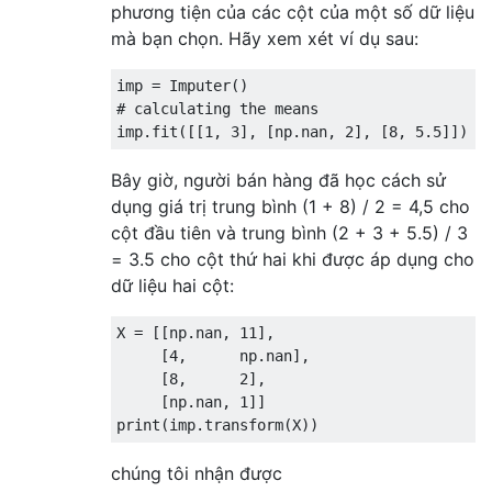
phương tiện của các cột của một số dữ liệu
mà bạn chọn. Hãy xem xét ví dụ sau:
imp 
=
Imputer
()
# calculating the means
imp
.
fit
([[
1
,
3
],
[
np
.
nan
,
2
],
[
8
,
5.5
]])
Bây giờ, người bán hàng đã học cách sử
dụng giá trị trung bình (1 + 8) / 2 = 4,5 cho
cột đầu tiên và trung bình (2 + 3 + 5.5) / 3
= 3.5 cho cột thứ hai khi được áp dụng cho
dữ liệu hai cột:
X 
=
[[
np
.
nan
,
11
],
[
4
,
      np
.
nan
],
[
8
,
2
],
[
np
.
nan
,
1
]]
print
(
imp
.
transform
(
X
))
chúng tôi nhận được