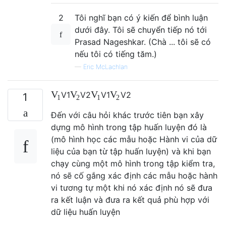
2
Tôi nghĩ bạn có ý kiến ​​để bình luận
dưới đây. Tôi sẽ chuyển tiếp nó tới
Prasad Nageshkar. (Chà ... tôi sẽ có
nếu tôi có tiếng tăm.)
—
Eric McLachlan
V
V
V
V
V
1
V
2
V
1
V
2
1
1
2
1
2
Đến với câu hỏi khác trước tiên bạn xây
dựng mô hình trong tập huấn luyện đó là
(mô hình học các mẫu hoặc Hành vi của dữ
liệu của bạn từ tập huấn luyện) và khi bạn
chạy cùng một mô hình trong tập kiểm tra,
nó sẽ cố gắng xác định các mẫu hoặc hành
vi tương tự một khi nó xác định nó sẽ đưa
ra kết luận và đưa ra kết quả phù hợp với
dữ liệu huấn luyện