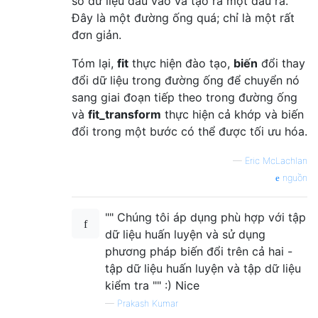
số dữ liệu đầu vào và tạo ra một đầu ra.
Đây là một đường ống quá; chỉ là một rất
đơn giản.
Tóm lại,
fit
thực hiện đào tạo,
biến
đổi thay
đổi dữ liệu trong đường ống để chuyển nó
sang giai đoạn tiếp theo trong đường ống
và
fit_transform
thực hiện cả khớp và biến
đổi trong một bước có thể được tối ưu hóa.
—
Eric McLachlan
nguồn
"" Chúng tôi áp dụng phù hợp với tập
dữ liệu huấn luyện và sử dụng
phương pháp biến đổi trên cả hai -
tập dữ liệu huấn luyện và tập dữ liệu
kiểm tra "" :) Nice
—
Prakash Kumar