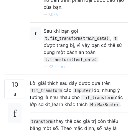
nó đến trình phân loại được đào tạo
của bạn.
—
AKKA
Sau khi bạn gọi
,
t.fit_transform(train_data)
t
được
trang bị, vì vậy bạn có thể sử
dụng một cách an toàn
.
t.transform(test_data)
—
K3 --- rnc
Lời giải thích sau đây được dựa trên
10
các
lớp, nhưng ý
fit_transform
Imputer
tưởng là như nhau cho
các
fit_transform
lớp scikit_learn khác thích
.
MinMaxScaler
thay thế các giá trị còn thiếu
transform
bằng một số. Theo mặc định, số này là