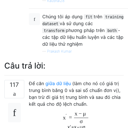
—
Kaushal28
Chúng tôi áp dụng
trên
fit
training
và sử dụng các
dataset
phương pháp trên
-
transform
both
các tập dữ liệu huấn luyện và các tập
dữ liệu thử nghiệm
—
Prakash Kumar
Câu trả lời:
Để căn
giữa dữ liệu
(làm cho nó có giá trị
117
trung bình bằng 0 và sai số chuẩn đơn vị),
bạn trừ đi giá trị trung bình và sau đó chia
kết quả cho độ lệch chuẩn.
x
−
μ
′
=
x
σ
x
′
=
x
−
μ
σ