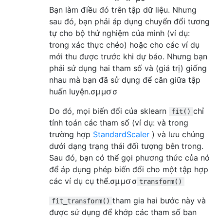
Bạn làm điều đó trên tập dữ liệu. Nhưng
sau đó, bạn phải áp dụng chuyển đổi tương
tự cho bộ thử nghiệm của mình (ví dụ:
trong xác thực chéo) hoặc cho các ví dụ
mới thu được trước khi dự báo. Nhưng bạn
phải sử dụng hai tham số và (giá trị) giống
nhau mà bạn đã sử dụng để căn giữa tập
μ
σ
huấn luyện.
σ
μ
σ
Do đó, mọi biến đổi của sklearn
chỉ
fit()
tính toán các tham số (ví dụ: và trong
trường hợp
StandardScaler
) và lưu chúng
dưới dạng trạng thái đối tượng bên trong.
Sau đó, bạn có thể gọi phương thức của nó
để áp dụng phép biến đổi cho một tập hợp
μ
σ
các ví dụ cụ thể.
σ
μ
σ
transform()
tham gia hai bước này và
fit_transform()
được sử dụng để khớp các tham số ban