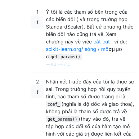
1
Ý tôi là các tham số bên trong của
các biến đổi ( và trong trường hợp
StandardScaler). Bất cứ phương thức
biến đổi nào cũng trả về. Xem
chương này về việc
cắt cụt
, ví dụ:
μ
σ
scikit-learn.org/ sóng / mô
σ
μ
σ
get_params()
—
K3 --- rnc
2
Nhận xét trước đây của tôi là thực sự
sai. Trong trường hợp hồi quy tuyến
tính, các tham số được trang bị là
(nghĩa là độ dốc và giao thoa),
coef_
không phải là tham số được trả về
(thay vào đó, trả về
get_params()
tập hợp các đối số của hàm tạo mô
hình với các giá trị được liên kết của