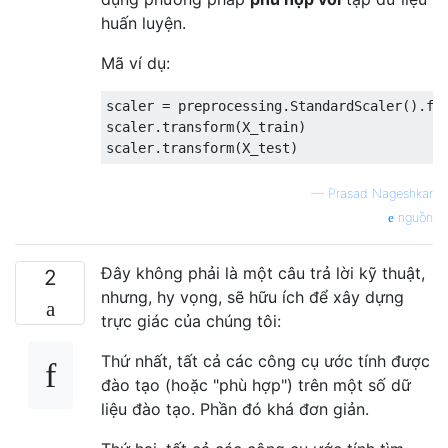
huấn luyện.
Mã ví dụ:
scaler 
=
 preprocessing
.
StandardScaler
().
fi
scaler
.
transform
(
X_train
)
scaler
.
transform
(
X_test
)
—
Prasad Nageshkar
nguồn
Đây không phải là một câu trả lời kỹ thuật,
2
nhưng, hy vọng, sẽ hữu ích để xây dựng
trực giác của chúng tôi:
Thứ nhất, tất cả các công cụ ước tính được
đào tạo (hoặc "phù hợp") trên một số dữ
liệu đào tạo. Phần đó khá đơn giản.