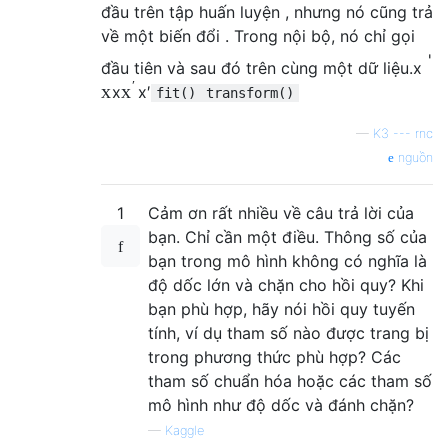
đầu trên tập huấn luyện , nhưng nó cũng trả
về một biến đổi . Trong nội bộ, nó chỉ gọi
'
đầu tiên và sau đó trên cùng một dữ liệu.
x
′
x
x
x
x
′
fit()
transform()
—
K3 --- rnc
nguồn
1
Cảm ơn rất nhiều về câu trả lời của
bạn. Chỉ cần một điều. Thông số của
bạn trong mô hình không có nghĩa là
độ dốc lớn và chặn cho hồi quy? Khi
bạn phù hợp, hãy nói hồi quy tuyến
tính, ví dụ tham số nào được trang bị
trong phương thức phù hợp? Các
tham số chuẩn hóa hoặc các tham số
mô hình như độ dốc và đánh chặn?
—
Kaggle