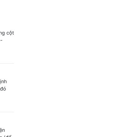
ng cột
e-
ịnh
 đó
ện