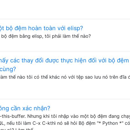
ột bộ đệm hoàn toàn với elisp?
bộ đệm bằng elisp, tôi phải làm thế nào?
hấy các thay đổi được thực hiện đối với bộ đệm
 cùng?
àm thế nào tôi có thể khác nó với tệp sao lưu nó trên đĩa 
ông cần xác nhận?
l-this-buffer. Nhưng khi tôi nhập vào một bộ đệm đang ch
L, nếu tôi làm C-x C-kthì nó sẽ hỏi Bộ đệm "* Python *" c
 hay n)? Làm thế …