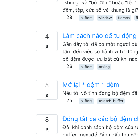
"khung" và "bộ đệm" hoặc "tệp" k
đệm, tệp, cửa sổ và khung là gì
28
buffers
window
frames
f
Làm cách nào để tự động 
4
Gần đây tôi đã có một người dù
tâm đến việc có hành vi tự động
bộ đệm được lưu bất cứ khi nà
26
buffers
saving
Mở lại * đệm * đệm
5
Nếu tôi vô tình đóng bộ đệm đ
25
buffers
scratch-buffer
Đóng tất cả các bộ đệm 
8
Đôi khi danh sách bộ đệm của t
buffer-menuđể đánh dấu thủ côn