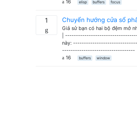
16
elisp
buffers
focus
Chuyển hướng cửa sổ phâ
1
Giả sử bạn có hai bộ đệm mở như v
| -----------------------------
này: ------------------------------
----------------------------------
16
buffers
window