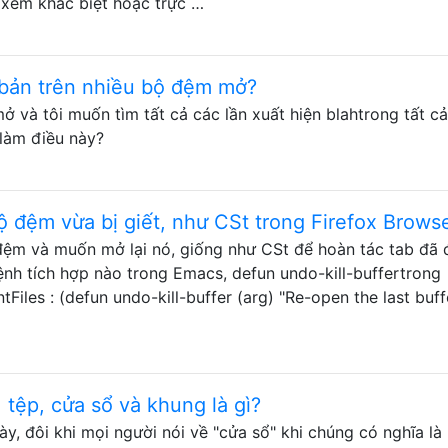
 xem khác biệt hoặc trực …
 bản trên nhiều bộ đệm mở?
ở và tôi muốn tìm tất cả các lần xuất hiện blahtrong tất cả
 làm điều này?
 đệm vừa bị giết, như CSt trong Firefox Brows
ộ đệm và muốn mở lại nó, giống như CSt để hoàn tác tab đã
ệnh tích hợp nào trong Emacs, defun undo-kill-buffertrong
iles : (defun undo-kill-buffer (arg) "Re-open the last buff
 tệp, cửa sổ và khung là gì?
ày, đôi khi mọi người nói về "cửa sổ" khi chúng có nghĩa là