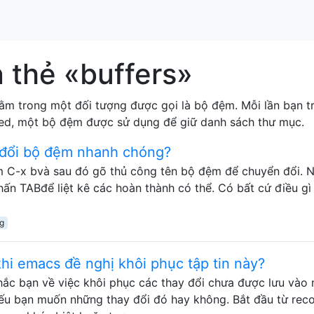
 thẻ «buffers»
ằm trong một đối tượng được gọi là bộ đệm. Mỗi lần bạn 
ired, một bộ đệm được sử dụng để giữ danh sách thư mục.
đổi bộ đệm nhanh chóng?
àm C-x bvà sau đó gõ thủ công tên bộ đệm để chuyển đổi. N
hấn TABđể liệt kê các hoàn thành có thể. Có bất cứ điều gì 
ng
hi emacs đề nghị khôi phục tập tin này?
hắc bạn về việc khôi phục các thay đổi chưa được lưu vào
ếu bạn muốn những thay đổi đó hay không. Bắt đầu từ reco