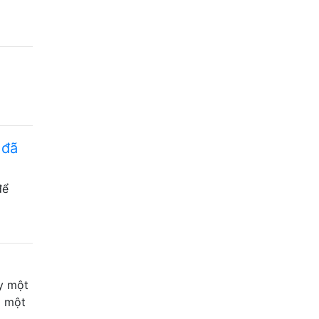
 đã
để
ạy một
ó một