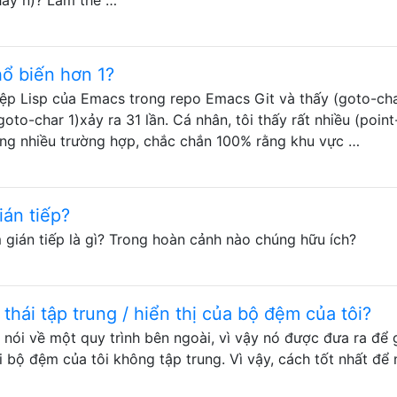
hổ biến hơn 1?
 tệp Lisp của Emacs trong repo Emacs Git và thấy (goto-ch
oto-char 1)xảy ra 31 lần. Cá nhân, tôi thấy rất nhiều (point
ong nhiều trường hợp, chắc chắn 100% rằng khu vực …
ián tiếp?
 gián tiếp là gì? Trong hoàn cảnh nào chúng hữu ích?
thái tập trung / hiển thị của bộ đệm của tôi?
nói về một quy trình bên ngoài, vì vậy nó được đưa ra để
i bộ đệm của tôi không tập trung. Vì vậy, cách tốt nhất để