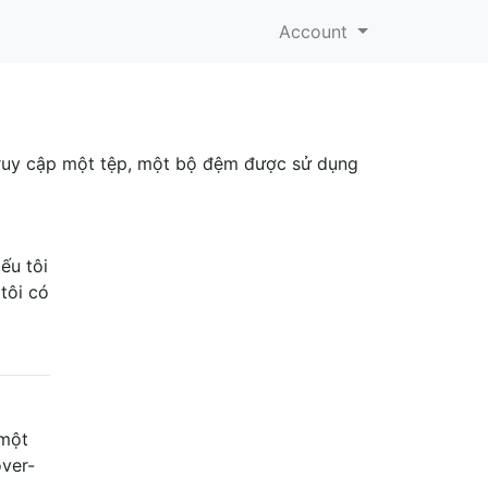
Account
truy cập một tệp, một bộ đệm được sử dụng
ếu tôi
tôi có
 một
ver-