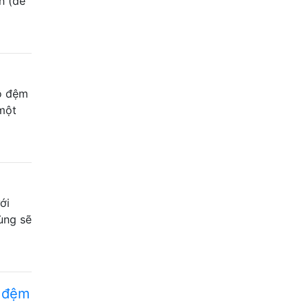
n (để
bộ đệm
 một
ới
ùng sẽ
ộ đệm