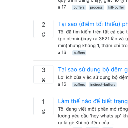
17
buffers
process
kill-buffer
Tại sao (điểm tối thiểu) p
2
Tôi đã tìm kiếm trên tất cả các
(point-min))xảy ra 3621 lần và (g
min)nhưng không 1, thậm chí tr
16
buffers
Tại sao sử dụng bộ đệm g
3
Lợi ích của việc sử dụng bộ đệm
16
buffers
indirect-buffers
Làm thế nào để biết trạng 
1
Tôi đang viết một phần mở rộng 
lượng yêu cầu 'hey whats up' kh
ra là gì: Khi bộ đệm của …