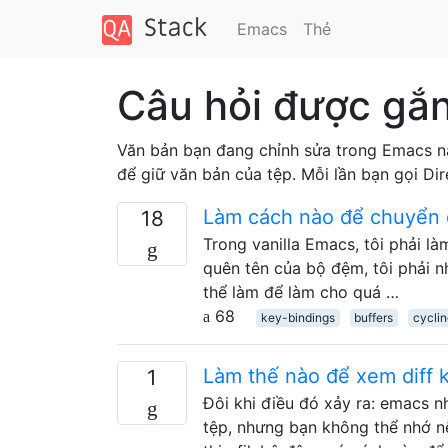
Emacs
Thẻ
Câu hỏi được gắn
Văn bản bạn đang chỉnh sửa trong Emacs n
để giữ văn bản của tệp. Mỗi lần bạn gọi D
Làm cách nào để chuyển 
18
Trong vanilla Emacs, tôi phải l
quên tên của bộ đệm, tôi phải n
thể làm để làm cho quá …
68
key-bindings
buffers
cycli
Làm thế nào để xem diff k
1
Đôi khi điều đó xảy ra: emacs n
tệp, nhưng bạn không thể nhớ n