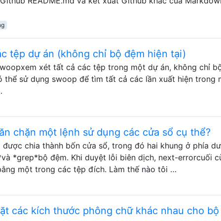
ện Github README.md và kết xuất Github khác của Markdow
ng
c tệp dự án (không chỉ bộ đệm hiện tại)
-swoopxem xét tất cả các tệp trong một dự án, không chỉ 
có thể sử dụng swoop để tìm tất cả các lần xuất hiện trong
…
găn chặn một lệnh sử dụng các cửa sổ cụ thể?
 được chia thành bốn cửa sổ, trong đó hai khung ở phía dư
*và *grep*bộ đệm. Khi duyệt lỗi biên dịch, next-errorcuối c
bằng một trong các tệp đích. Làm thế nào tôi …
đặt các kích thước phông chữ khác nhau cho b