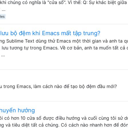
hi chúng có nghĩa là "cửa sổ". Vì thế: Q: Sự khác biệt giữa
? …
iles
lưu bộ đệm khi Emacs mất tập trung?
ng Sublime Text dùng thử Emacs một thời gian và anh ta q
 lưu tương tự trong Emacs. Về cơ bản, anh ta muốn tất cả 
o …
ầu trong Emacs, làm cách nào để tạo bộ đệm đầu mới?
chuyển hướng
ôi có hơn 10 cửa sổ được điều hướng và cuối cùng tôi sử 
g và tiêu diệt tất cả chúng. Có cách nào nhanh hơn để đón