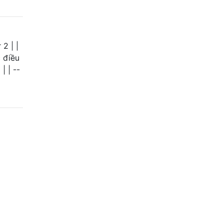
 2 | |
c điều
| | --