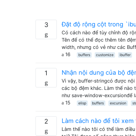
Đặt độ rộng cột trong `ibu
3
Có cách nào để tùy chỉnh độ rộ
Tên để có thể đọc thêm tên đệm
width, nhưng có vẻ như các Buf
16
buffers
customize
ibuffer
Nhận nội dung của bộ đ
1
Vì vậy, buffer-stringcó được nộ
các bộ đệm khác. Làm thế nào t
như save-window-excursionđể l
15
elisp
buffers
excursion
st
Làm cách nào để tôi xem t
2
Làm thế nào tôi có thể làm điề