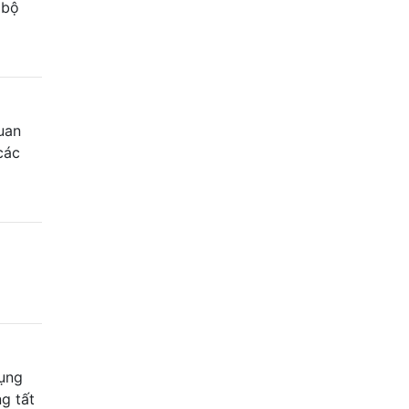
 bộ
uan
các
dụng
g tất