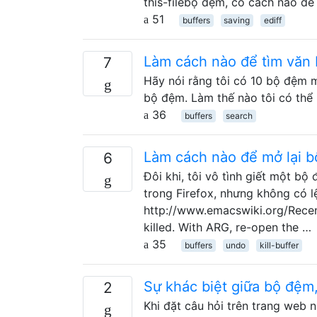
this-filebộ đệm, có cách nào để
51
buffers
saving
ediff
Làm cách nào để tìm văn
7
Hãy nói rằng tôi có 10 bộ đệm m
bộ đệm. Làm thế nào tôi có thể
36
buffers
search
Làm cách nào để mở lại bộ
6
Đôi khi, tôi vô tình giết một b
trong Firefox, nhưng không có l
http://www.emacswiki.org/RecentF
killed. With ARG, re-open the …
35
buffers
undo
kill-buffer
Sự khác biệt giữa bộ đệm,
2
Khi đặt câu hỏi trên trang web n