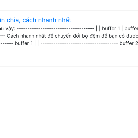
n chia, cách nhanh nhất
ậy: ------------------------------------ | | buffer 1 | buffer
------- Cách nhanh nhất để chuyển đổi bộ đệm để bạn có đượ
------ buffer 1 | | ------------------------------------ buffer 2 