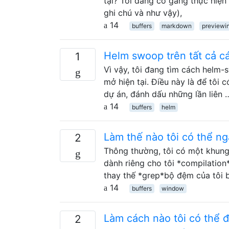
tại? Tôi đang cố gắng thực hi
ghi chú và như vậy),
14
buffers
markdown
previewi
Helm swoop trên tất cả cá
1
Vì vậy, tôi đang tìm cách helm
mở hiện tại. Điều này là để tôi 
dự án, đánh dấu những lần liên 
14
buffers
helm
Làm thế nào tôi có thể n
2
Thông thường, tôi có một khung
dành riêng cho tôi *compilation
thay thế *grep*bộ đệm của tôi 
14
buffers
window
Làm cách nào tôi có thể 
2