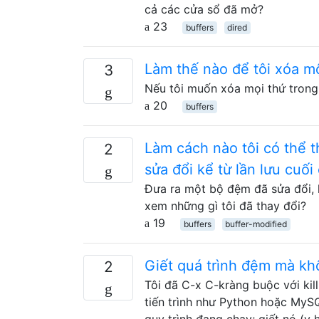
cả các cửa sổ đã mở?
23
buffers
dired
Làm thế nào để tôi xóa m
3
Nếu tôi muốn xóa mọi thứ trong 
20
buffers
Làm cách nào tôi có thể t
2
sửa đổi kể từ lần lưu cuối
Đưa ra một bộ đệm đã sửa đổi, l
xem những gì tôi đã thay đổi?
19
buffers
buffer-modified
Giết quá trình đệm mà kh
2
Tôi đã C-x C-kràng buộc với kil
tiến trình như Python hoặc MySQ
quy trình đang chạy; giết nó (y