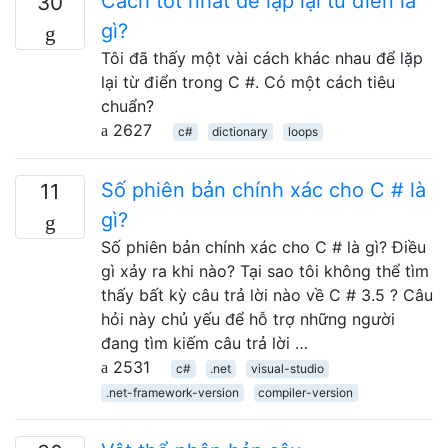
Cách tốt nhất để lặp lại từ điển là
30
gì?
Tôi đã thấy một vài cách khác nhau để lặp
lại từ điển trong C #. Có một cách tiêu
chuẩn?
2627
c#
dictionary
loops
Số phiên bản chính xác cho C # là
11
gì?
Số phiên bản chính xác cho C # là gì? Điều
gì xảy ra khi nào? Tại sao tôi không thể tìm
thấy bất kỳ câu trả lời nào về C # 3.5 ? Câu
hỏi này chủ yếu để hỗ trợ những người
đang tìm kiếm câu trả lời …
2531
c#
.net
visual-studio
.net-framework-version
compiler-version