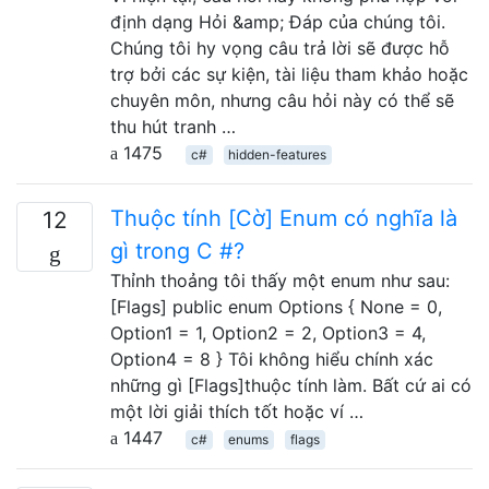
định dạng Hỏi &amp; Đáp của chúng tôi.
Chúng tôi hy vọng câu trả lời sẽ được hỗ
trợ bởi các sự kiện, tài liệu tham khảo hoặc
chuyên môn, nhưng câu hỏi này có thể sẽ
thu hút tranh …
1475
c#
hidden-features
Thuộc tính [Cờ] Enum có nghĩa là
12
gì trong C #?
Thỉnh thoảng tôi thấy một enum như sau:
[Flags] public enum Options { None = 0,
Option1 = 1, Option2 = 2, Option3 = 4,
Option4 = 8 } Tôi không hiểu chính xác
những gì [Flags]thuộc tính làm. Bất cứ ai có
một lời giải thích tốt hoặc ví …
1447
c#
enums
flags