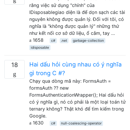
rằng việc sử dụng "chính" của
IDisposablegiao diện là để dọn sạch các tài
nguyên không được quản lý. Đối với tôi, có
nghĩa là "không được quản lý" những thứ
như kết nối cơ sở dữ liệu, ổ cắm, tay …
1658
c#
.net
garbage-collection
idisposable
Hai dấu hỏi cùng nhau có ý nghĩa
18
gì trong C #?
Chạy qua dòng mã này: FormsAuth =
formsAuth ?? new
FormsAuthenticationWrapper(); Hai dấu hỏi
có ý nghĩa gì, nó có phải là một loại toán tử
ternary không? Thật khó để tìm kiếm trong
Google.
1630
c#
null-coalescing-operator