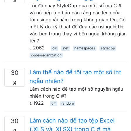
Tôi đã chạy StyleCop qua một số mã C #
và nó tiếp tục báo cáo rằng các lệnh của
tôi usingphải nằm trong không gian tên. Có
một lý do kỹ thuật để đưa các usingchỉ thị
vào bên trong thay vì bên ngoài không gian
tên?
2062
c#
.net
namespaces
stylecop
code-organization
Làm thế nào để tôi tạo một số int
30
ngẫu nhiên?
Làm cách nào để tạo một số nguyên ngẫu
nhiên trong C #?
1922
c#
random
Làm cách nào để tạo tệp Excel
30
(.XLS và .XLSX) trong C # mà