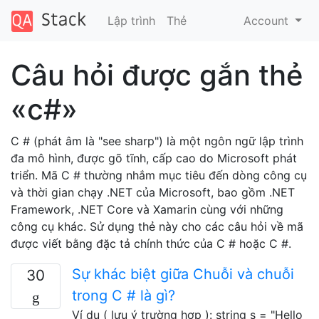
Lập trình
Thẻ
Account
Câu hỏi được gắn thẻ
«c#»
C # (phát âm là "see sharp") là một ngôn ngữ lập trình
đa mô hình, được gõ tĩnh, cấp cao do Microsoft phát
triển. Mã C # thường nhắm mục tiêu đến dòng công cụ
và thời gian chạy .NET của Microsoft, bao gồm .NET
Framework, .NET Core và Xamarin cùng với những
công cụ khác. Sử dụng thẻ này cho các câu hỏi về mã
được viết bằng đặc tả chính thức của C # hoặc C #.
Sự khác biệt giữa Chuỗi và chuỗi
30
trong C # là gì?
Ví dụ ( lưu ý trường hợp ): string s = "Hello