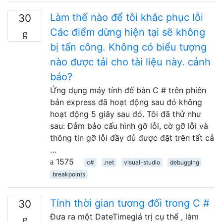
Làm thế nào để tôi khắc phục lỗi
30
Các điểm dừng hiện tại sẽ không
bị tấn công. Không có biểu tượng
nào được tải cho tài liệu này. cảnh
báo?
Ứng dụng máy tính để bàn C # trên phiên
bản express đã hoạt động sau đó không
hoạt động 5 giây sau đó. Tôi đã thử như
sau: Đảm bảo cấu hình gỡ lỗi, cờ gỡ lỗi và
thông tin gỡ lỗi đầy đủ được đặt trên tất cả
…
1575
c#
.net
visual-studio
debugging
breakpoints
Tính thời gian tương đối trong C #
30
Đưa ra một DateTimegiá trị cụ thể , làm