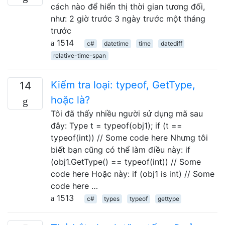
cách nào để hiển thị thời gian tương đối,
như: 2 giờ trước 3 ngày trước một tháng
trước
1514
c#
datetime
time
datediff
relative-time-span
Kiểm tra loại: typeof, GetType,
14
hoặc là?
Tôi đã thấy nhiều người sử dụng mã sau
đây: Type t = typeof(obj1); if (t ==
typeof(int)) // Some code here Nhưng tôi
biết bạn cũng có thể làm điều này: if
(obj1.GetType() == typeof(int)) // Some
code here Hoặc này: if (obj1 is int) // Some
code here …
1513
c#
types
typeof
gettype