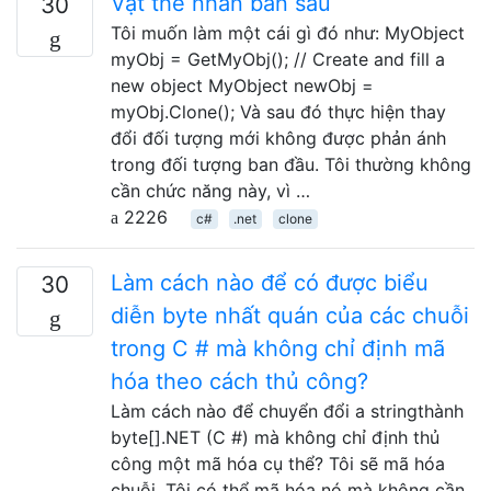
Vật thể nhân bản sâu
30
Tôi muốn làm một cái gì đó như: MyObject
myObj = GetMyObj(); // Create and fill a
new object MyObject newObj =
myObj.Clone(); Và sau đó thực hiện thay
đổi đối tượng mới không được phản ánh
trong đối tượng ban đầu. Tôi thường không
cần chức năng này, vì …
2226
c#
.net
clone
Làm cách nào để có được biểu
30
diễn byte nhất quán của các chuỗi
trong C # mà không chỉ định mã
hóa theo cách thủ công?
Làm cách nào để chuyển đổi a stringthành
byte[].NET (C #) mà không chỉ định thủ
công một mã hóa cụ thể? Tôi sẽ mã hóa
chuỗi. Tôi có thể mã hóa nó mà không cần