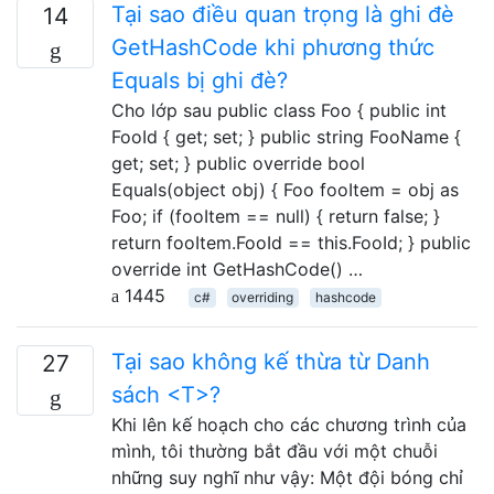
Tại sao điều quan trọng là ghi đè
14
GetHashCode khi phương thức
Equals bị ghi đè?
Cho lớp sau public class Foo { public int
FooId { get; set; } public string FooName {
get; set; } public override bool
Equals(object obj) { Foo fooItem = obj as
Foo; if (fooItem == null) { return false; }
return fooItem.FooId == this.FooId; } public
override int GetHashCode() …
1445
c#
overriding
hashcode
Tại sao không kế thừa từ Danh
27
sách <T>?
Khi lên kế hoạch cho các chương trình của
mình, tôi thường bắt đầu với một chuỗi
những suy nghĩ như vậy: Một đội bóng chỉ