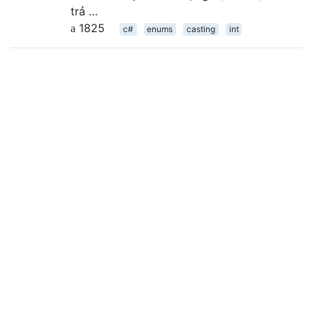
trả …
1825
c#
enums
casting
int