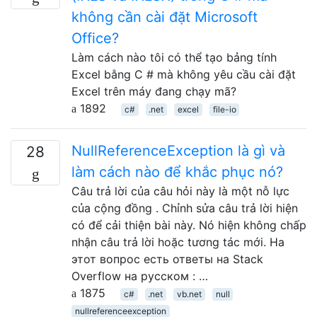
không cần cài đặt Microsoft
Office?
Làm cách nào tôi có thể tạo bảng tính
Excel bằng C # mà không yêu cầu cài đặt
Excel trên máy đang chạy mã?
1892
c#
.net
excel
file-io
NullReferenceException là gì và
28
làm cách nào để khắc phục nó?
Câu trả lời của câu hỏi này là một nỗ lực
của cộng đồng . Chỉnh sửa câu trả lời hiện
có để cải thiện bài này. Nó hiện không chấp
nhận câu trả lời hoặc tương tác mới. На
этот вопрос есть ответы на Stack
Overflow на русском : …
1875
c#
.net
vb.net
null
nullreferenceexception