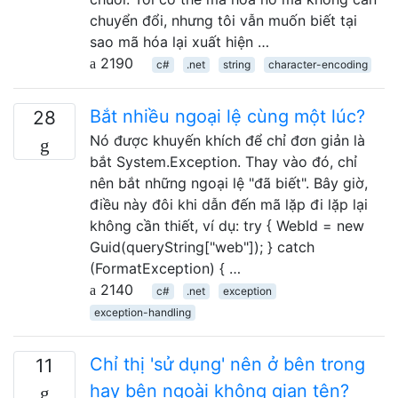
chuyển đổi, nhưng tôi vẫn muốn biết tại
sao mã hóa lại xuất hiện …
2190
c#
.net
string
character-encoding
Bắt nhiều ngoại lệ cùng một lúc?
28
Nó được khuyến khích để chỉ đơn giản là
bắt System.Exception. Thay vào đó, chỉ
nên bắt những ngoại lệ "đã biết". Bây giờ,
điều này đôi khi dẫn đến mã lặp đi lặp lại
không cần thiết, ví dụ: try { WebId = new
Guid(queryString["web"]); } catch
(FormatException) { …
2140
c#
.net
exception
exception-handling
Chỉ thị 'sử dụng' nên ở bên trong
11
hay bên ngoài không gian tên?