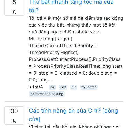
Thử bắt nhanh tăng tốc mã của
5
tôi?
Tôi đã viết một số mã để kiểm tra tác động
của việc thử bắt, nhưng thấy một số kết
quả đáng ngạc nhiên. static void
Main(string[] args) {
Thread.CurrentThread.Priority =
ThreadPriority.Highest;
Process.GetCurrentProcess().PriorityClass
= ProcessPriorityClass.RealTime; long start
= 0, stop = 0, elapsed = 0; double avg =
0.0; long …
1504
c#
.net
clr
try-catch
performance-testing
Các tính năng ẩn của C #? [đóng
30
cửa]
Vì hiện tại, câu hỏi này không phù hợp với