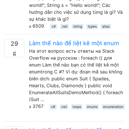
world!"; String s = "Hello world!"; Các
hướng dẫn cho việc sử dụng từng là gì? Và
sự khác biệt là gì?
6509
c#
.net
string
types
alias
Làm thế nào để liệt kê một enum
29
На этот вопрос есть ответы на Stack
Overflow на русском : foreach () для
enum Làm thế nào bạn có thể liệt kê một
enumtrong C #? Ví dụ: đoạn mã sau không
biên dịch: public enum Suit { Spades,
Hearts, Clubs, Diamonds } public void
EnumerateAllSuitsDemoMethod() { foreach
(Suit …
3767
c#
.net
loops
enums
enumeration