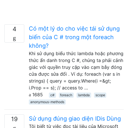
Có một lý do cho việc tái sử dụng
4
biến của C # trong một foreach
không?
Khi sử dụng biểu thức lambda hoặc phương
thức ẩn danh trong C #, chúng ta phải cảnh
giác với quyền truy cập vào cạm bẫy đóng
cửa được sửa đổi . Ví dụ: foreach (var s in
strings) { query = query.Where(i =&gt;
i.Prop == s); // access to …
1685
c#
foreach
lambda
scope
anonymous-methods
Sử dụng đúng giao diện IDis Dùng
19
Tôi biết từ việc đọc tài liệu của Microsoft