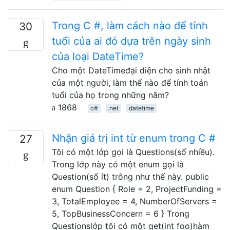
Trong C #, làm cách nào để tính
30
tuổi của ai đó dựa trên ngày sinh
của loại DateTime?
Cho một DateTimeđại diện cho sinh nhật
của một người, làm thế nào để tính toán
tuổi của họ trong những năm?
1868
c#
.net
datetime
Nhận giá trị int từ enum trong C #
27
Tôi có một lớp gọi là Questions(số nhiều).
Trong lớp này có một enum gọi là
Question(số ít) trông như thế này. public
enum Question { Role = 2, ProjectFunding =
3, TotalEmployee = 4, NumberOfServers =
5, TopBusinessConcern = 6 } Trong
Questionslớp tôi có một get(int foo)hàm