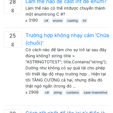
Làm thế nào để cast int để enum?
28
Làm thế nào có thể intđược chuyển thành
một enumtrong C #?
3190
c#
enums
casting
int
Trường hợp không nhạy cảm 'Chứa
25
(chuỗi)'
Có cách nào để làm cho sự trở lại sau đây
đúng không? string title =
"ASTRINGTOTEST"; title.Contains("string");
Dường như không có sự quá tải cho phép
tôi thiết lập độ nhạy trường hợp .. Hiện tại
tôi TĂNG CƯỜNG cả hai, nhưng điều đó
thật ngớ ngẩn (trong đó …
2908
c#
string
contains
case-insensitive