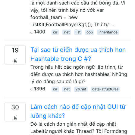
là một danh sách các cầu thủ bóng đá. Vì
vậy, tôi nên trình bày nó với: var
football_team = new
List&lt;FootballPlayer&gt;(); Thứ tự …
1400
c#
.net
list
oop
inheritance
Tại sao từ điển được ưa thích hơn
19
Hashtable trong C #?
Trong hầu hết các ngôn ngữ lập trình, từ
điển được ưa thích hơn hashtables. Những
lý do đằng sau đó là gì?
1396
c#
.net
vb.net
data-structures
Làm cách nào để cập nhật GUI từ
30
luồng khác?
Đó là cách đơn giản nhất để cập nhật
Labeltừ người khác Thread? Tôi Formđang