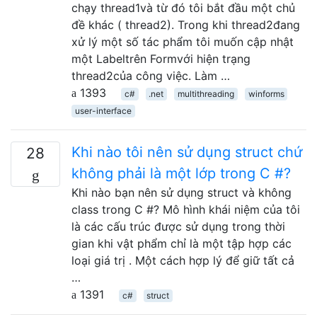
chạy thread1và từ đó tôi bắt đầu một chủ
đề khác ( thread2). Trong khi thread2đang
xử lý một số tác phẩm tôi muốn cập nhật
một Labeltrên Formvới hiện trạng
thread2của công việc. Làm …
1393
c#
.net
multithreading
winforms
user-interface
Khi nào tôi nên sử dụng struct chứ
28
không phải là một lớp trong C #?
Khi nào bạn nên sử dụng struct và không
class trong C #? Mô hình khái niệm của tôi
là các cấu trúc được sử dụng trong thời
gian khi vật phẩm chỉ là một tập hợp các
loại giá trị . Một cách hợp lý để giữ tất cả
…
1391
c#
struct