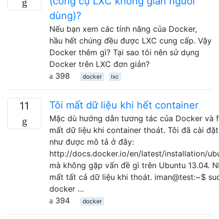
(công cụ LXC không gian người
dùng)?
Nếu bạn xem các tính năng của Docker,
hầu hết chúng đều được LXC cung cấp. Vậy
Docker thêm gì? Tại sao tôi nên sử dụng
Docker trên LXC đơn giản?
398
docker
lxc
Tôi mất dữ liệu khi hết container
11
Mặc dù hướng dẫn tương tác của Docker và f
mất dữ liệu khi container thoát. Tôi đã cài đặ
như được mô tả ở đây:
http://docs.docker.io/en/latest/installation/ub
mà không gặp vấn đề gì trên Ubuntu 13.04. 
mất tất cả dữ liệu khi thoát. iman@test:~$ su
docker …
394
docker