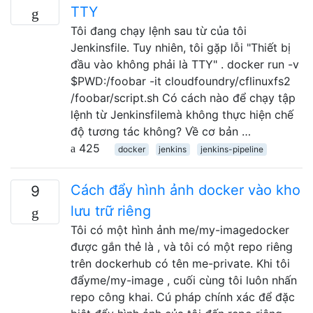
TTY
Tôi đang chạy lệnh sau từ của tôi
Jenkinsfile. Tuy nhiên, tôi gặp lỗi "Thiết bị
đầu vào không phải là TTY" . docker run -v
$PWD:/foobar -it cloudfoundry/cflinuxfs2
/foobar/script.sh Có cách nào để chạy tập
lệnh từ Jenkinsfilemà không thực hiện chế
độ tương tác không? Về cơ bản …
425
docker
jenkins
jenkins-pipeline
Cách đẩy hình ảnh docker vào kho
9
lưu trữ riêng
Tôi có một hình ảnh me/my-imagedocker
được gắn thẻ là , và tôi có một repo riêng
trên dockerhub có tên me-private. Khi tôi
đẩyme/my-image , cuối cùng tôi luôn nhấn
repo công khai. Cú pháp chính xác để đặc