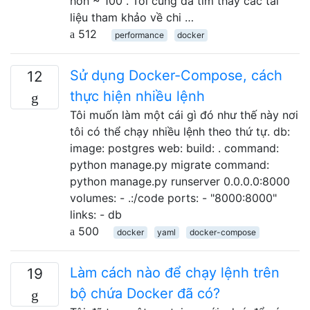
hơn ~ 100 . Tôi cũng đã tìm thấy các tài
liệu tham khảo về chi …
512
performance
docker
Sử dụng Docker-Compose, cách
12
thực hiện nhiều lệnh
Tôi muốn làm một cái gì đó như thế này nơi
tôi có thể chạy nhiều lệnh theo thứ tự. db:
image: postgres web: build: . command:
python manage.py migrate command:
python manage.py runserver 0.0.0.0:8000
volumes: - .:/code ports: - "8000:8000"
links: - db
500
docker
yaml
docker-compose
Làm cách nào để chạy lệnh trên
19
bộ chứa Docker đã có?