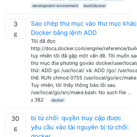
development-environment
boot2docker
Sao chép thư mục vào thư mục khác 
3
Docker bằng lệnh ADD
Tôi đã đọc
http://docs.docker.com/engine/reference/bui
tuy nhiên tôi đã gặp một vấn đề. Tôi muốn s
thư mục địa phương govào docker/user/local/
thử: ADD go /usr/local/ và: ADD /go/ /usr/loc
thế: RUN chmod 0755 /usr/local/go/src/make
Tuy nhiên, tôi thấy thông báo lỗi sau
/usr/local/go/src/make.bash: No such file …
382
docker
bị từ chối: quyền truy cập được
30
yêu cầu vào tài nguyên bị từ chối:
docker