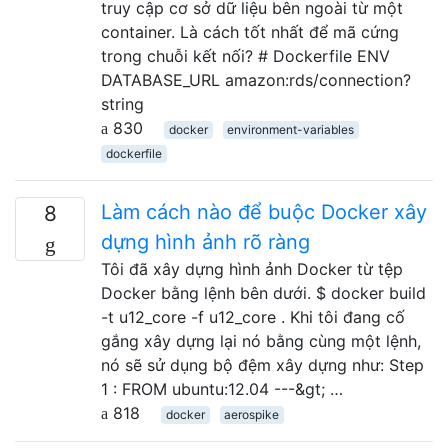
truy cập cơ sở dữ liệu bên ngoài từ một
container. Là cách tốt nhất để mã cứng
trong chuỗi kết nối? # Dockerfile ENV
DATABASE_URL amazon:rds/connection?
string
830
docker
environment-variables
dockerfile
Làm cách nào để buộc Docker xây
8
dựng hình ảnh rõ ràng
Tôi đã xây dựng hình ảnh Docker từ tệp
Docker bằng lệnh bên dưới. $ docker build
-t u12_core -f u12_core . Khi tôi đang cố
gắng xây dựng lại nó bằng cùng một lệnh,
nó sẽ sử dụng bộ đệm xây dựng như: Step
1 : FROM ubuntu:12.04 ---&gt; …
818
docker
aerospike