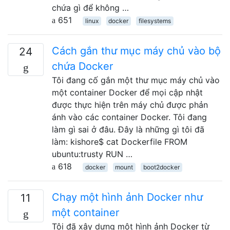
chứa gì để không …
651
linux
docker
filesystems
Cách gắn thư mục máy chủ vào bộ
24
chứa Docker
Tôi đang cố gắn một thư mục máy chủ vào
một container Docker để mọi cập nhật
được thực hiện trên máy chủ được phản
ánh vào các container Docker. Tôi đang
làm gì sai ở đâu. Đây là những gì tôi đã
làm: kishore$ cat Dockerfile FROM
ubuntu:trusty RUN …
618
docker
mount
boot2docker
Chạy một hình ảnh Docker như
11
một container
Tôi đã xây dựng một hình ảnh Docker từ