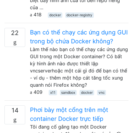
biệt đẩy hình ảnh của tôi đến repo riêng
của …
418
docker
docker-registry
Bạn có thể chạy các ứng dụng GUI
22
trong bộ chứa Docker không?
Làm thế nào bạn có thể chạy các ứng dụng
GUI trong một Docker container? Có bất
kỳ hình ảnh nào được thiết lập
vncserverhoặc một cái gì đó để bạn có thể
- ví dụ - thêm một hộp cát tăng tốc xung
quanh nói Firefox không?
409
x11
sandbox
docker
vnc
Phơi bày một cổng trên một
14
container Docker trực tiếp
Tôi đang cố gắng tạo một Docker