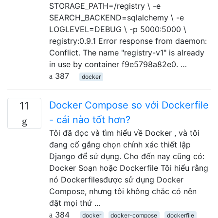
STORAGE_PATH=/registry \ -e
SEARCH_BACKEND=sqlalchemy \ -e
LOGLEVEL=DEBUG \ -p 5000:5000 \
registry:0.9.1 Error response from daemon:
Conflict. The name "registry-v1" is already
in use by container f9e5798a82e0. …
387
docker
Docker Compose so với Dockerfile
11
- cái nào tốt hơn?
Tôi đã đọc và tìm hiểu về Docker , và tôi
đang cố gắng chọn chính xác thiết lập
Django để sử dụng. Cho đến nay cũng có:
Docker Soạn hoặc Dockerfile Tôi hiểu rằng
nó Dockerfilesđược sử dụng Docker
Compose, nhưng tôi không chắc có nên
đặt mọi thứ …
384
docker
docker-compose
dockerfile