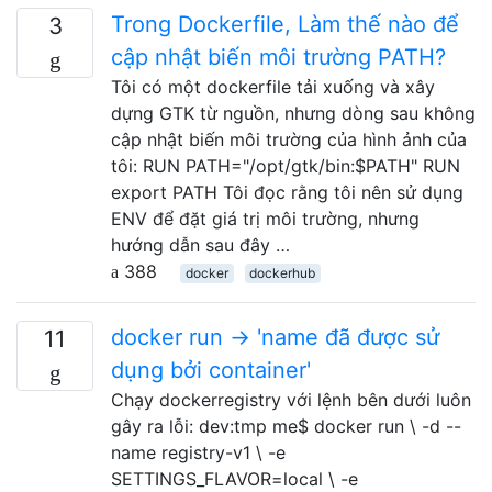
Trong Dockerfile, Làm thế nào để
3
cập nhật biến môi trường PATH?
Tôi có một dockerfile tải xuống và xây
dựng GTK từ nguồn, nhưng dòng sau không
cập nhật biến môi trường của hình ảnh của
tôi: RUN PATH="/opt/gtk/bin:$PATH" RUN
export PATH Tôi đọc rằng tôi nên sử dụng
ENV để đặt giá trị môi trường, nhưng
hướng dẫn sau đây …
388
docker
dockerhub
docker run -> 'name đã được sử
11
dụng bởi container'
Chạy dockerregistry với lệnh bên dưới luôn
gây ra lỗi: dev:tmp me$ docker run \ -d --
name registry-v1 \ -e
SETTINGS_FLAVOR=local \ -e