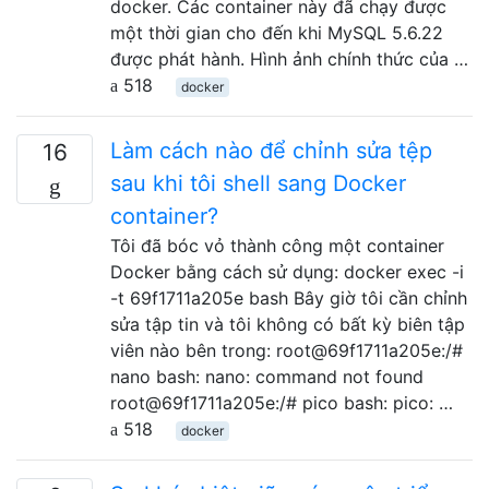
docker. Các container này đã chạy được
một thời gian cho đến khi MySQL 5.6.22
được phát hành. Hình ảnh chính thức của …
518
docker
Làm cách nào để chỉnh sửa tệp
16
sau khi tôi shell sang Docker
container?
Tôi đã bóc vỏ thành công một container
Docker bằng cách sử dụng: docker exec -i
-t 69f1711a205e bash Bây giờ tôi cần chỉnh
sửa tập tin và tôi không có bất kỳ biên tập
viên nào bên trong: root@69f1711a205e:/#
nano bash: nano: command not found
root@69f1711a205e:/# pico bash: pico: …
518
docker