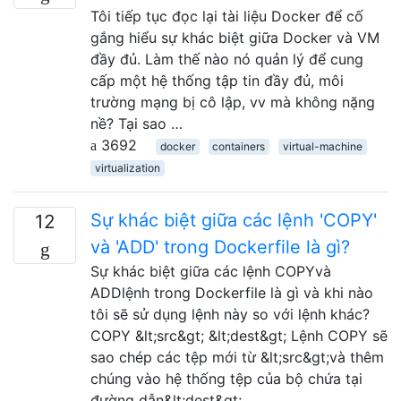
Tôi tiếp tục đọc lại tài liệu Docker để cố
gắng hiểu sự khác biệt giữa Docker và VM
đầy đủ. Làm thế nào nó quản lý để cung
cấp một hệ thống tập tin đầy đủ, môi
trường mạng bị cô lập, vv mà không nặng
nề? Tại sao …
3692
docker
containers
virtual-machine
virtualization
Sự khác biệt giữa các lệnh 'COPY'
12
và 'ADD' trong Dockerfile là gì?
Sự khác biệt giữa các lệnh COPYvà
ADDlệnh trong Dockerfile là gì và khi nào
tôi sẽ sử dụng lệnh này so với lệnh khác?
COPY &lt;src&gt; &lt;dest&gt; Lệnh COPY sẽ
sao chép các tệp mới từ &lt;src&gt;và thêm
chúng vào hệ thống tệp của bộ chứa tại
đường dẫn&lt;dest&gt; …