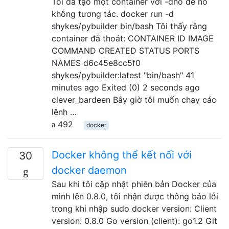
Tôi đã tạo một container với -dnó để nó
không tương tác. docker run -d
shykes/pybuilder bin/bash Tôi thấy rằng
container đã thoát: CONTAINER ID IMAGE
COMMAND CREATED STATUS PORTS
NAMES d6c45e8cc5f0
shykes/pybuilder:latest "bin/bash" 41
minutes ago Exited (0) 2 seconds ago
clever_bardeen Bây giờ tôi muốn chạy các
lệnh …
492
docker
Docker không thể kết nối với
30
docker daemon
Sau khi tôi cập nhật phiên bản Docker của
mình lên 0.8.0, tôi nhận được thông báo lỗi
trong khi nhập sudo docker version: Client
version: 0.8.0 Go version (client): go1.2 Git