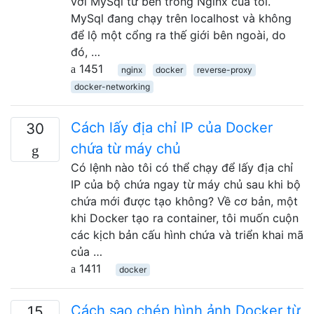
với MySql từ bên trong Nginx của tôi.
MySql đang chạy trên localhost và không
để lộ một cổng ra thế giới bên ngoài, do
đó, …
1451
nginx
docker
reverse-proxy
docker-networking
Cách lấy địa chỉ IP của Docker
30
chứa từ máy chủ
Có lệnh nào tôi có thể chạy để lấy địa chỉ
IP của bộ chứa ngay từ máy chủ sau khi bộ
chứa mới được tạo không? Về cơ bản, một
khi Docker tạo ra container, tôi muốn cuộn
các kịch bản cấu hình chứa và triển khai mã
của …
1411
docker
Cách sao chép hình ảnh Docker từ
15