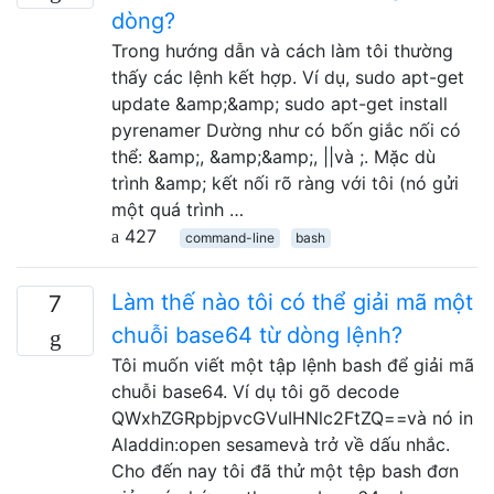
dòng?
Trong hướng dẫn và cách làm tôi thường
thấy các lệnh kết hợp. Ví dụ, sudo apt-get
update &amp;&amp; sudo apt-get install
pyrenamer Dường như có bốn giắc nối có
thể: &amp;, &amp;&amp;, ||và ;. Mặc dù
trình &amp; kết nối rõ ràng với tôi (nó gửi
một quá trình …
427
command-line
bash
Làm thế nào tôi có thể giải mã một
7
chuỗi base64 từ dòng lệnh?
Tôi muốn viết một tập lệnh bash để giải mã
chuỗi base64. Ví dụ tôi gõ decode
QWxhZGRpbjpvcGVuIHNlc2FtZQ==và nó in
Aladdin:open sesamevà trở về dấu nhắc.
Cho đến nay tôi đã thử một tệp bash đơn