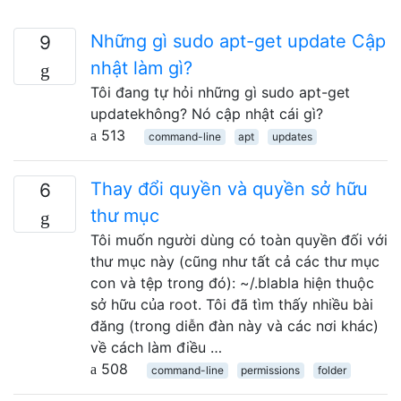
Những gì sudo apt-get update Cập
9
nhật làm gì?
Tôi đang tự hỏi những gì sudo apt-get
updatekhông? Nó cập nhật cái gì?
513
command-line
apt
updates
Thay đổi quyền và quyền sở hữu
6
thư mục
Tôi muốn người dùng có toàn quyền đối với
thư mục này (cũng như tất cả các thư mục
con và tệp trong đó): ~/.blabla hiện thuộc
sở hữu của root. Tôi đã tìm thấy nhiều bài
đăng (trong diễn đàn này và các nơi khác)
về cách làm điều …
508
command-line
permissions
folder