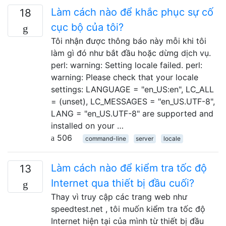
Làm cách nào để khắc phục sự cố
18
cục bộ của tôi?
Tôi nhận được thông báo này mỗi khi tôi
làm gì đó như bắt đầu hoặc dừng dịch vụ.
perl: warning: Setting locale failed. perl:
warning: Please check that your locale
settings: LANGUAGE = "en_US:en", LC_ALL
= (unset), LC_MESSAGES = "en_US.UTF-8",
LANG = "en_US.UTF-8" are supported and
installed on your …
506
command-line
server
locale
Làm cách nào để kiểm tra tốc độ
13
Internet qua thiết bị đầu cuối?
Thay vì truy cập các trang web như
speedtest.net , tôi muốn kiểm tra tốc độ
Internet hiện tại của mình từ thiết bị đầu