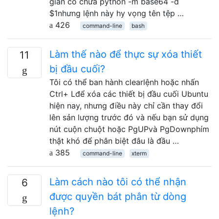
giản có chứa python -m base64 -d
$1nhưng lệnh này hy vọng tên tệp …
426
command-line
bash
Làm thế nào để thực sự xóa thiết
11
bị đầu cuối?
Tôi có thể ban hành clearlệnh hoặc nhấn
Ctrl+ Lđể xóa các thiết bị đầu cuối Ubuntu
hiện nay, nhưng điều này chỉ cần thay đổi
lên sản lượng trước đó và nếu bạn sử dụng
nút cuộn chuột hoặc PgUPvà PgDownphím
thật khó để phân biệt đâu là đầu …
385
command-line
xterm
Làm cách nào tôi có thể nhận
6
được quyền bát phân từ dòng
lệnh?