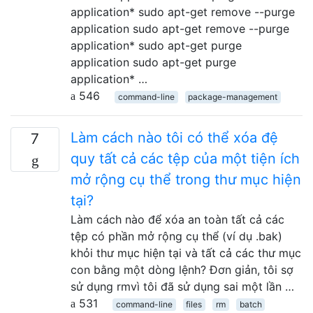
application* sudo apt-get remove --purge
application sudo apt-get remove --purge
application* sudo apt-get purge
application sudo apt-get purge
application* …
546
command-line
package-management
Làm cách nào tôi có thể xóa đệ
7
quy tất cả các tệp của một tiện ích
mở rộng cụ thể trong thư mục hiện
tại?
Làm cách nào để xóa an toàn tất cả các
tệp có phần mở rộng cụ thể (ví dụ .bak)
khỏi thư mục hiện tại và tất cả các thư mục
con bằng một dòng lệnh? Đơn giản, tôi sợ
sử dụng rmvì tôi đã sử dụng sai một lần …
531
command-line
files
rm
batch