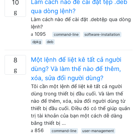
Làm cách nào để cài đặt tệp .deb
10
qua dòng lệnh?
Làm cách nào để cài đặt .debtệp qua dòng
lệnh?
1095
command-line
software-installation
dpkg
deb
Một lệnh để liệt kê tất cả người
8
dùng? Và làm thế nào để thêm,
xóa, sửa đổi người dùng?
Tôi cần một lệnh để liệt kê tất cả người
dùng trong thiết bị đầu cuối. Và làm thế
nào để thêm, xóa, sửa đổi người dùng từ
thiết bị đầu cuối. Điều đó có thể giúp quản
trị tài khoản của bạn một cách dễ dàng
bằng thiết bị …
856
command-line
user-management