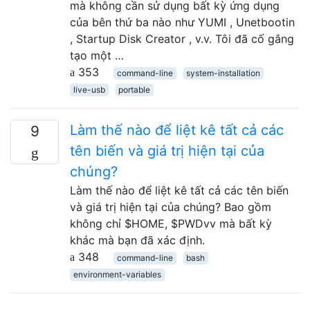
mà không cần sử dụng bất kỳ ứng dụng
của bên thứ ba nào như YUMI , Unetbootin
, Startup Disk Creator , v.v. Tôi đã cố gắng
tạo một …
353
command-line
system-installation
live-usb
portable
Làm thế nào để liệt kê tất cả các
9
tên biến và giá trị hiện tại của
chúng?
Làm thế nào để liệt kê tất cả các tên biến
và giá trị hiện tại của chúng? Bao gồm
không chỉ $HOME, $PWDvv mà bất kỳ
khác mà bạn đã xác định.
348
command-line
bash
environment-variables