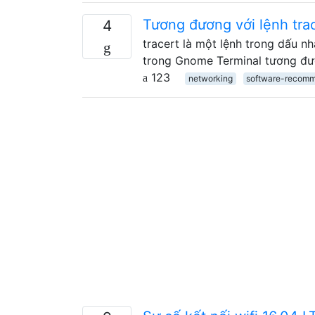
Tương đương với lệnh tra
4
tracert là một lệnh trong dấu n
trong Gnome Terminal tương đư
123
networking
software-recomm