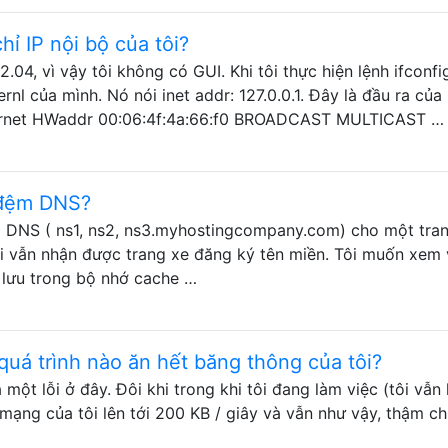
hỉ IP nội bộ của tôi?
04, vì vậy tôi không có GUI. Khi tôi thực hiện lệnh ifconfig
ernl của mình. Nó nói inet addr: 127.0.0.1. Đây là đầu ra của
Ethernet HWaddr 00:06:4f:4a:66:f0 BROADCAST MULTICAST …
 đệm DNS?
hi DNS ( ns1, ns2, ns3.myhostingcompany.com) cho một tra
ôi vẫn nhận được trang xe đăng ký tên miền. Tôi muốn xem
 lưu trong bộ nhớ cache …
 quá trình nào ăn hết băng thông của tôi?
a một lỗi ở đây. Đôi khi trong khi tôi đang làm việc (tôi vẫ
p mạng của tôi lên tới 200 KB / giây và vẫn như vậy, thậm ch