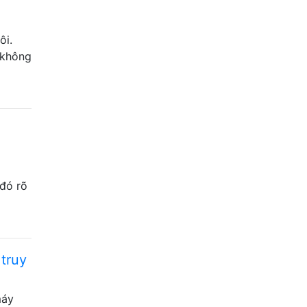
ôi.
 không
 đó rõ
 truy
máy