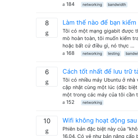
184
networking
bandwidth
Làm thế nào để bạn kiểm 
8
Tôi có một mạng gigabit được th
mò hoàn toàn, tôi muốn kiểm tra
hoặc bất cứ điều gì, nó thực …
168
networking
testing
bandwi
Cách tốt nhất để lưu trữ 
6
Tôi có nhiều máy Ubuntu ở nhà v
cập nhật cùng một lúc (đặc biệt
một trong các máy của tôi cần 
152
networking
Wifi không hoạt động sau
10
Phiên bản đặc biệt này của "khô
16.04. Có vẻ như bản nâng cấp 