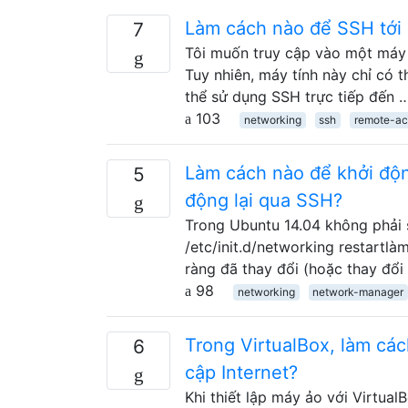
Làm cách nào để SSH tới 
7
Tôi muốn truy cập vào một máy t
Tuy nhiên, máy tính này chỉ có 
thể sử dụng SSH trực tiếp đến 
103
networking
ssh
remote-ac
Làm cách nào để khởi độ
5
động lại qua SSH?
Trong Ubuntu 14.04 không phải 
/etc/init.d/networking restartlà
ràng đã thay đổi (hoặc thay đổi
98
networking
network-manager
Trong VirtualBox, làm cách
6
cập Internet?
Khi thiết lập máy ảo với Virtua