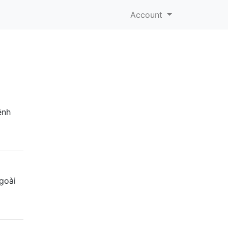
Account
ệnh
goài