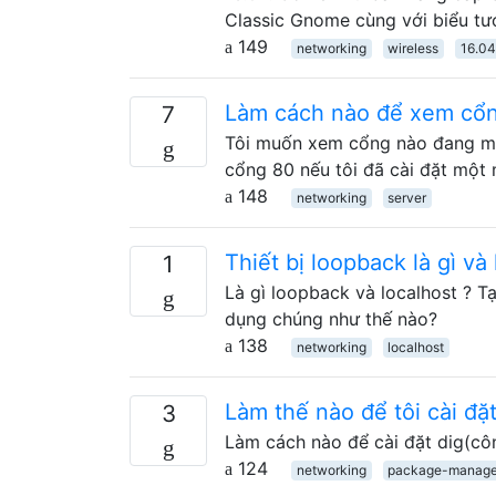
Classic Gnome cùng với biểu t
149
networking
wireless
16.04
Làm cách nào để xem cổn
7
Tôi muốn xem cổng nào đang mở 
cổng 80 nếu tôi đã cài đặt một 
148
networking
server
Thiết bị loopback là gì và
1
Là gì loopback và localhost ? T
dụng chúng như thế nào?
138
networking
localhost
Làm thế nào để tôi cài đặ
3
Làm cách nào để cài đặt dig(côn
124
networking
package-manag