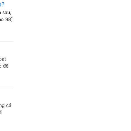
h?
 sau,
no 98]
oạt
c để
ưng cả
ể