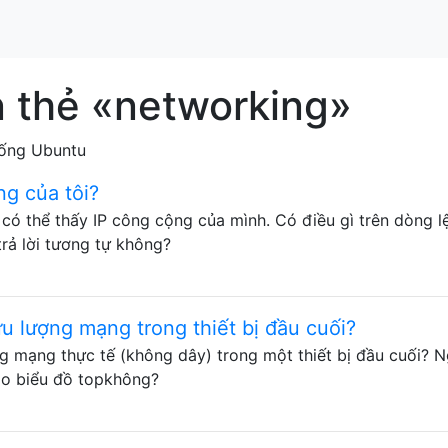
n thẻ «networking»
hống Ubuntu
ng của tôi?
i có thể thấy IP công cộng của mình. Có điều gì trên dòng l
trả lời tương tự không?
ưu lượng mạng trong thiết bị đầu cuối?
ng mạng thực tế (không dây) trong một thiết bị đầu cuối? N
vào biểu đồ topkhông?