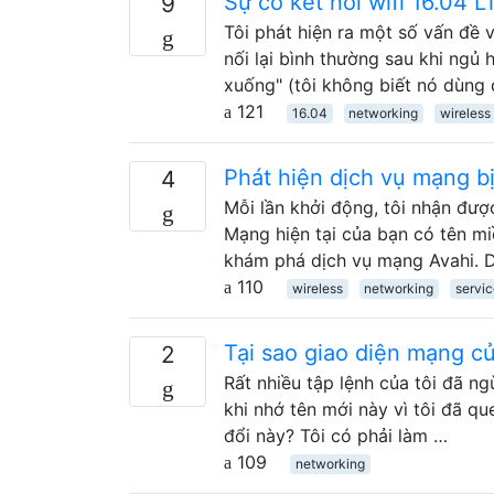
Sự cố kết nối wifi 16.04
9
Tôi phát hiện ra một số vấn đề vớ
nối lại bình thường sau khi ngủ
xuống" (tôi không biết nó dùng
121
16.04
networking
wireless
Phát hiện dịch vụ mạng bị
4
Mỗi lần khởi động, tôi nhận đượ
Mạng hiện tại của bạn có tên mi
khám phá dịch vụ mạng Avahi. D
110
wireless
networking
servi
Tại sao giao diện mạng củ
2
Rất nhiều tập lệnh của tôi đã n
khi nhớ tên mới này vì tôi đã q
đổi này? Tôi có phải làm …
109
networking