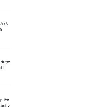
Vì tò
độ
i được
chỉ
p lên
tacity