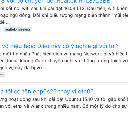
 LTS với bộ chuyển đổi Realtek RTL8723BE
i kết nối wifi sau khi cài đặt 16.04 LTS. Đầu tiên, wifi khô
 hoặc ngủ đông. Đôi khi biểu tượng mạng biến thành "mũi tê
 để …
realtek-wireless
 vô hiệu hóa: Điều này có ý nghĩa gì với tôi?
c một tin nhắn Phát hiện dịch vụ mạng Network bị vô hiệu 
ền .local, không được khuyến nghị và không tương thích vớ
ịch vụ này đã bị vô …
ces
a tôi có tên enp0s25 thay vì eth0?
gừng hoạt động sau khi cài đặt Ubuntu 15.10 và tôi gặp khó
uen với ethx và wlanx trong nhiều năm. Có một lý do cho sự