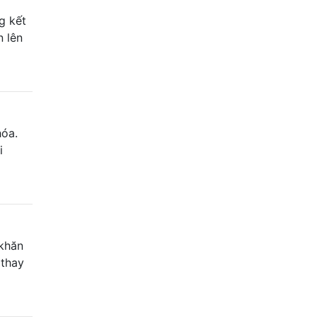
ng kết
n lên
hóa.
i
 khăn
 thay