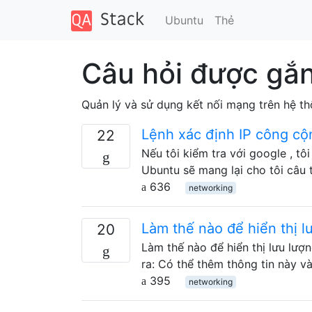
Ubuntu
Thẻ
Câu hỏi được gắ
Quản lý và sử dụng kết nối mạng trên hệ t
Lệnh xác định IP công cộ
22
Nếu tôi kiểm tra với google , tô
Ubuntu sẽ mang lại cho tôi câu 
636
networking
Làm thế nào để hiển thị l
20
Làm thế nào để hiển thị lưu lượ
ra: Có thể thêm thông tin này 
395
networking