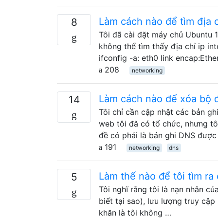
Làm cách nào để tìm địa c
8
Tôi đã cài đặt máy chủ Ubuntu 12.
không thể tìm thấy địa chỉ ip int
ifconfig -a: eth0 link encap:
208
networking
Làm cách nào để xóa bộ
14
Tôi chỉ cần cập nhật các bản g
web tôi đã có tổ chức, nhưng t
đề có phải là bản ghi DNS được
191
networking
dns
Làm thế nào để tôi tìm ra
5
Tôi nghĩ rằng tôi là nạn nhân củ
biết tại sao), lưu lượng truy cậ
khăn là tôi không …