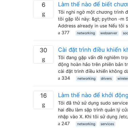
Làm thế nào để biết chươ
6
Tôi nghi ngờ một chương trình đ
tôi gặp lỗi này: &gt; python -m
Address already in use Nếu tôi
377
networking
webserver
so
Cài đặt trình điều khiển
30
Tôi đang gặp vấn đề nghiêm trọ
động hoàn hảo trên phiên bản tr
cài đặt trình điều khiển không
334
networking
drivers
wirele
Làm thế nào để khởi động
16
Tôi đã thử sử dụng sudo service
hai đều làm sập trình quản lý c
nhập vào X. Khi tôi sử dụng /et
247
networking
services