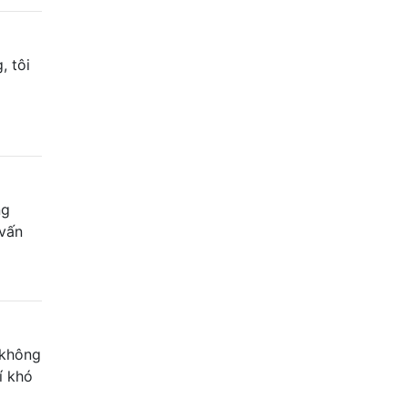
, tôi
ng
 vấn
n không
í khó