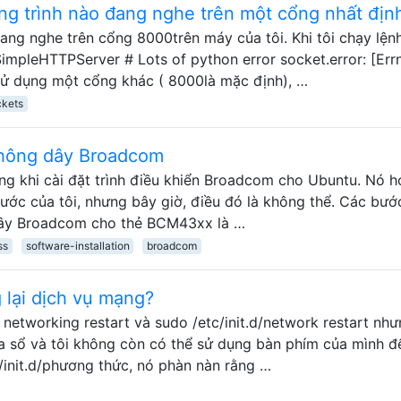
ng trình nào đang nghe trên một cổng nhất địn
ang nghe trên cổng 8000trên máy của tôi. Khi tôi chạy lệnh
 SimpleHTTPServer # Lots of python error socket.error: [Err
 sử dụng một cổng khác ( 8000là mặc định), …
ckets
 không dây Broadcom
ng khi cài đặt trình điều khiển Broadcom cho Ubuntu. Nó h
ước của tôi, nhưng bây giờ, điều đó là không thể. Các bướ
 dây Broadcom cho thẻ BCM43xx là …
ss
software-installation
broadcom
 lại dịch vụ mạng?
 networking restart và sudo /etc/init.d/network restart nh
ửa sổ và tôi không còn có thể sử dụng bàn phím của mình đ
c/init.d/phương thức, nó phàn nàn rằng …