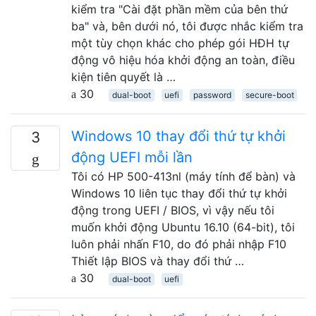
kiểm tra "Cài đặt phần mềm của bên thứ
ba" và, bên dưới nó, tôi được nhắc kiểm tra
một tùy chọn khác cho phép gói HĐH tự
động vô hiệu hóa khởi động an toàn, điều
kiện tiên quyết là …
30
dual-boot
uefi
password
secure-boot
Windows 10 thay đổi thứ tự khởi
3
động UEFI mỗi lần
Tôi có HP 500-413nl (máy tính để bàn) và
Windows 10 liên tục thay đổi thứ tự khởi
động trong UEFI / BIOS, vì vậy nếu tôi
muốn khởi động Ubuntu 16.10 (64-bit), tôi
luôn phải nhấn F10, do đó phải nhập F10
Thiết lập BIOS và thay đổi thứ …
30
dual-boot
uefi