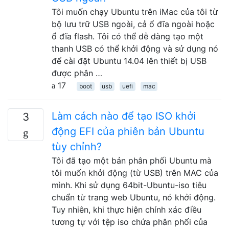
Tôi muốn chạy Ubuntu trên iMac của tôi từ
bộ lưu trữ USB ngoài, cả ổ đĩa ngoài hoặc
ổ đĩa flash. Tôi có thể dễ dàng tạo một
thanh USB có thể khởi động và sử dụng nó
để cài đặt Ubuntu 14.04 lên thiết bị USB
được phân …
17
boot
usb
uefi
mac
Làm cách nào để tạo ISO khởi
3
động EFI của phiên bản Ubuntu
tùy chỉnh?
Tôi đã tạo một bản phân phối Ubuntu mà
tôi muốn khởi động (từ USB) trên MAC của
mình. Khi sử dụng 64bit-Ubuntu-iso tiêu
chuẩn từ trang web Ubuntu, nó khởi động.
Tuy nhiên, khi thực hiện chính xác điều
tương tự với tệp iso chứa phân phối của