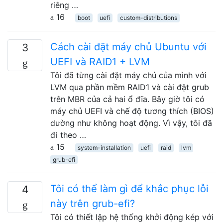
riêng …
16
boot
uefi
custom-distributions
Cách cài đặt máy chủ Ubuntu với
3
UEFI và RAID1 + LVM
Tôi đã từng cài đặt máy chủ của mình với
LVM qua phần mềm RAID1 và cài đặt grub
trên MBR của cả hai ổ đĩa. Bây giờ tôi có
máy chủ UEFI và chế độ tương thích (BIOS)
dường như không hoạt động. Vì vậy, tôi đã
đi theo …
15
system-installation
uefi
raid
lvm
grub-efi
Tôi có thể làm gì để khắc phục lỗi
4
này trên grub-efi?
Tôi có thiết lập hệ thống khởi động kép với