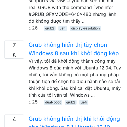
supports via VBE # you can see them in
real GRUB with the command `vbeinfo'
#GRUB_GFXMODE=640x480 nhưng lệnh
đó không được tìm thấy …
26
grub2
uefi
display-resolution
Grub không hiển thị tùy chọn
7
Windows 8 sau khi khởi động kép
Vì vậy, tôi đã khởi động thành công máy
Windows 8 của mình với Ubuntu 12.04. Tuy
nhiên, tôi vẫn không có một phương pháp
thuận tiện để chọn hệ điều hành nào sẽ tải
khi khởi động. Sau khi cài đặt Ubuntu, máy
tính của tôi vẫn tải Windows …
25
dual-boot
grub2
uefi
Grub không hiển thị khi khởi động
4