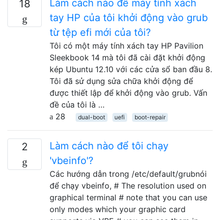
Làm cách nào để máy tính xách
18
tay HP của tôi khởi động vào grub
từ tệp efi mới của tôi?
Tôi có một máy tính xách tay HP Pavilion
Sleekbook 14 mà tôi đã cài đặt khởi động
kép Ubuntu 12.10 với các cửa sổ ban đầu 8.
Tôi đã sử dụng sửa chữa khởi động để
được thiết lập để khởi động vào grub. Vấn
đề của tôi là …
28
dual-boot
uefi
boot-repair
Làm cách nào để tôi chạy
2
'vbeinfo'?
Các hướng dẫn trong /etc/default/grubnói
để chạy vbeinfo, # The resolution used on
graphical terminal # note that you can use
only modes which your graphic card