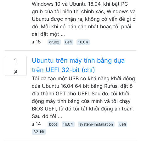
Windows 10 và Ubuntu 16.04, khi bật PC
grub của tôi hiển thị chính xác, Windows và
Ubuntu được nhận ra, không có vấn đề gì ở
đó. Mỗi khi có bản cập nhật hoặc tôi phải
cài đặt một …
15
grub2
uefi
16.04
Ubuntu trên máy tính bảng dựa
1
trên UEFI 32-bit (chỉ)
Tôi đã tạo một USB có khả năng khởi động
của Ubuntu 16.04 64 bit bằng Rufus, đặt ổ
đĩa thành GPT cho UEFI. Sau đó, tôi khởi
động máy tính bảng của mình và tôi chạy
BIOS UEFI, từ đó tôi tắt khởi động an toàn.
Sau đó tôi …
14
boot
16.04
system-installation
uefi
32-bit