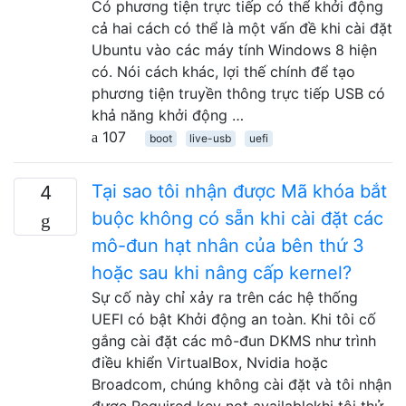
Có phương tiện trực tiếp có thể khởi động
cả hai cách có thể là một vấn đề khi cài đặt
Ubuntu vào các máy tính Windows 8 hiện
có. Nói cách khác, lợi thế chính để tạo
phương tiện truyền thông trực tiếp USB có
khả năng khởi động …
107
boot
live-usb
uefi
Tại sao tôi nhận được Mã khóa bắt
4
buộc không có sẵn khi cài đặt các
mô-đun hạt nhân của bên thứ 3
hoặc sau khi nâng cấp kernel?
Sự cố này chỉ xảy ra trên các hệ thống
UEFI có bật Khởi động an toàn. Khi tôi cố
gắng cài đặt các mô-đun DKMS như trình
điều khiển VirtualBox, Nvidia hoặc
Broadcom, chúng không cài đặt và tôi nhận
được Required key not availablekhi tôi thử