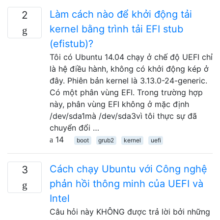
Làm cách nào để khởi động tải
2
kernel bằng trình tải EFI stub
(efistub)?
Tôi có Ubuntu 14.04 chạy ở chế độ UEFI chỉ
là hệ điều hành, không có khởi động kép ở
đây. Phiên bản kernel là 3.13.0-24-generic.
Có một phân vùng EFI. Trong trường hợp
này, phân vùng EFI không ở mặc định
/dev/sda1mà /dev/sda3vì tôi thực sự đã
chuyển đổi …
14
boot
grub2
kernel
uefi
Cách chạy Ubuntu với Công nghệ
3
phản hồi thông minh của UEFI và
Intel
Câu hỏi này KHÔNG được trả lời bởi những