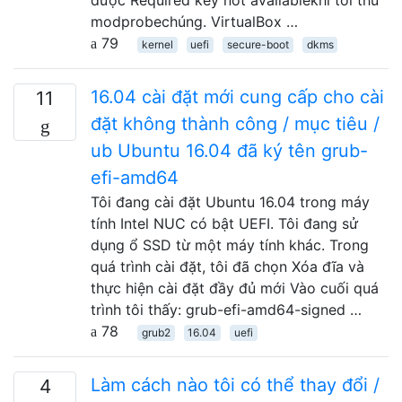
modprobechúng. VirtualBox …
79
kernel
uefi
secure-boot
dkms
16.04 cài đặt mới cung cấp cho cài
11
đặt không thành công / mục tiêu /
ub Ubuntu 16.04 đã ký tên grub-
efi-amd64
Tôi đang cài đặt Ubuntu 16.04 trong máy
tính Intel NUC có bật UEFI. Tôi đang sử
dụng ổ SSD từ một máy tính khác. Trong
quá trình cài đặt, tôi đã chọn Xóa đĩa và
thực hiện cài đặt đầy đủ mới Vào cuối quá
trình tôi thấy: grub-efi-amd64-signed …
78
grub2
16.04
uefi
Làm cách nào tôi có thể thay đổi /
4