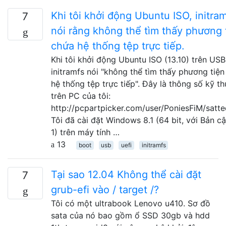
Khi tôi khởi động Ubuntu ISO, initra
7
nói rằng không thể tìm thấy phương 
chứa hệ thống tệp trực tiếp.
Khi tôi khởi động Ubuntu ISO (13.10) trên USB
initramfs nói "không thể tìm thấy phương tiệ
hệ thống tệp trực tiếp". Đây là thông số kỹ th
trên PC của tôi:
http://pcpartpicker.com/user/PoniesFiM/satt
Tôi đã cài đặt Windows 8.1 (64 bit, với Bản c
1) trên máy tính …
13
boot
usb
uefi
initramfs
Tại sao 12.04 Không thể cài đặt
7
grub-efi vào / target /?
Tôi có một ultrabook Lenovo u410. Sơ đồ
sata của nó bao gồm ổ SSD 30gb và hdd