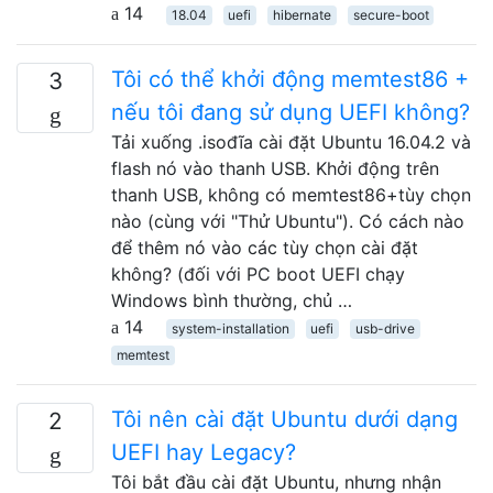
14
18.04
uefi
hibernate
secure-boot
Tôi có thể khởi động memtest86 +
3
nếu tôi đang sử dụng UEFI không?
Tải xuống .isođĩa cài đặt Ubuntu 16.04.2 và
flash nó vào thanh USB. Khởi động trên
thanh USB, không có memtest86+tùy chọn
nào (cùng với "Thử Ubuntu"). Có cách nào
để thêm nó vào các tùy chọn cài đặt
không? (đối với PC boot UEFI chạy
Windows bình thường, chủ …
14
system-installation
uefi
usb-drive
memtest
Tôi nên cài đặt Ubuntu dưới dạng
2
UEFI hay Legacy?
Tôi bắt đầu cài đặt Ubuntu, nhưng nhận