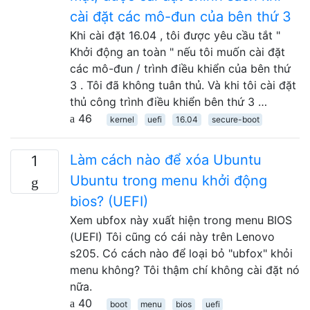
cài đặt các mô-đun của bên thứ 3
Khi cài đặt 16.04 , tôi được yêu cầu tắt "
Khởi động an toàn " nếu tôi muốn cài đặt
các mô-đun / trình điều khiển của bên thứ
3 . Tôi đã không tuân thủ. Và khi tôi cài đặt
thủ công trình điều khiển bên thứ 3 …
46
kernel
uefi
16.04
secure-boot
Làm cách nào để xóa Ubuntu
1
Ubuntu trong menu khởi động
bios? (UEFI)
Xem ubfox này xuất hiện trong menu BIOS
(UEFI) Tôi cũng có cái này trên Lenovo
s205. Có cách nào để loại bỏ "ubfox" khỏi
menu không? Tôi thậm chí không cài đặt nó
nữa.
40
boot
menu
bios
uefi