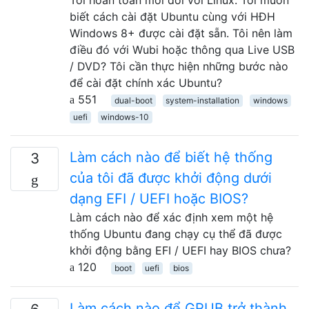
biết cách cài đặt Ubuntu cùng với HĐH
Windows 8+ được cài đặt sẵn. Tôi nên làm
điều đó với Wubi hoặc thông qua Live USB
/ DVD? Tôi cần thực hiện những bước nào
để cài đặt chính xác Ubuntu?
551
dual-boot
system-installation
windows
uefi
windows-10
Làm cách nào để biết hệ thống
3
của tôi đã được khởi động dưới
dạng EFI / UEFI hoặc BIOS?
Làm cách nào để xác định xem một hệ
thống Ubuntu đang chạy cụ thể đã được
khởi động bằng EFI / UEFI hay BIOS chưa?
120
boot
uefi
bios
Làm cách nào để GRUB trở thành