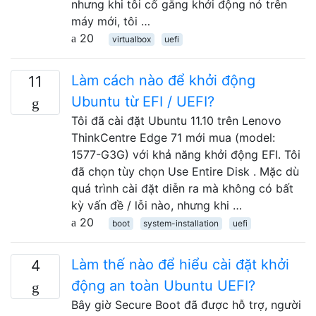
nhưng khi tôi cố gắng khởi động nó trên
máy mới, tôi …
20
virtualbox
uefi
Làm cách nào để khởi động
11
Ubuntu từ EFI / UEFI?
Tôi đã cài đặt Ubuntu 11.10 trên Lenovo
ThinkCentre Edge 71 mới mua (model:
1577-G3G) với khả năng khởi động EFI. Tôi
đã chọn tùy chọn Use Entire Disk . Mặc dù
quá trình cài đặt diễn ra mà không có bất
kỳ vấn đề / lỗi nào, nhưng khi …
20
boot
system-installation
uefi
Làm thế nào để hiểu cài đặt khởi
4
động an toàn Ubuntu UEFI?
Bây giờ Secure Boot đã được hỗ trợ, người