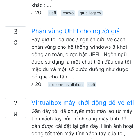
khác : …
20
uefi
lenovo
grub-legacy
Phân vùng UEFI cho người giả
3
Bây giờ tôi đã đọc / nghiên cứu về cách
phân vùng cho hệ thống windows 8 khởi
động an toàn, được bật UEFI . Ngôn ngữ
được sử dụng là một chút trên đầu của tôi
mặc dù và một số bước dường như được
bỏ qua cho tâm …
20
system-installation
uefi
Virtualbox máy khởi động để vỏ efi
2
Gần đây tôi đã chuyển một máy ảo từ máy
tính xách tay của mình sang máy tính để
bàn được cài đặt lại gần đây. Hình ảnh hoạt
động tốt trên máy tính xách tay của tôi,