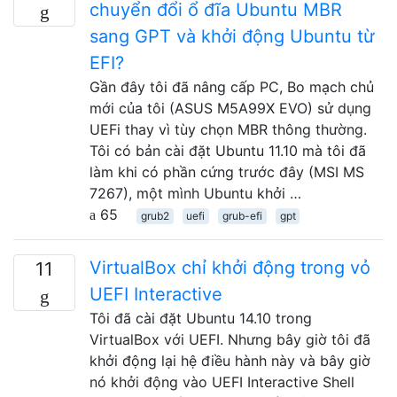
chuyển đổi ổ đĩa Ubuntu MBR
sang GPT và khởi động Ubuntu từ
EFI?
Gần đây tôi đã nâng cấp PC, Bo mạch chủ
mới của tôi (ASUS M5A99X EVO) sử dụng
UEFi thay vì tùy chọn MBR thông thường.
Tôi có bản cài đặt Ubuntu 11.10 mà tôi đã
làm khi có phần cứng trước đây (MSI MS
7267), một mình Ubuntu khởi …
65
grub2
uefi
grub-efi
gpt
VirtualBox chỉ khởi động trong vỏ
11
UEFI Interactive
Tôi đã cài đặt Ubuntu 14.10 trong
VirtualBox với UEFI. Nhưng bây giờ tôi đã
khởi động lại hệ điều hành này và bây giờ
nó khởi động vào UEFI Interactive Shell