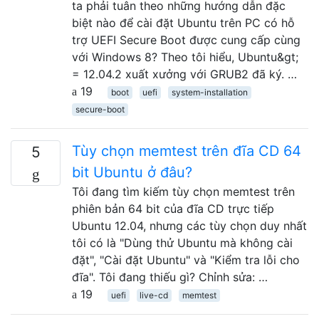
ta phải tuân theo những hướng dẫn đặc
biệt nào để cài đặt Ubuntu trên PC có hỗ
trợ UEFI Secure Boot được cung cấp cùng
với Windows 8? Theo tôi hiểu, Ubuntu&gt;
= 12.04.2 xuất xưởng với GRUB2 đã ký. …
19
boot
uefi
system-installation
secure-boot
Tùy chọn memtest trên đĩa CD 64
5
bit Ubuntu ở đâu?
Tôi đang tìm kiếm tùy chọn memtest trên
phiên bản 64 bit của đĩa CD trực tiếp
Ubuntu 12.04, nhưng các tùy chọn duy nhất
tôi có là "Dùng thử Ubuntu mà không cài
đặt", "Cài đặt Ubuntu" và "Kiểm tra lỗi cho
đĩa". Tôi đang thiếu gì? Chỉnh sửa: …
19
uefi
live-cd
memtest