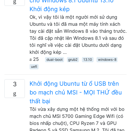
cho Windows 8.1 Ubuntu 13.10
Khởi động kép
Ok, vì vậy tôi là một người mới sử dụng
Ubuntu và tôi đã mua một máy tính xách
tay cài đặt sẵn Windows 8 vào tháng trước.
Tôi đã cập nhật lên Windows 8.1 và sau đó
tôi nghĩ về việc cài đặt Ubuntu dưới dạng
khởi động kép …
25
dual-boot
grub2
13.10
windows-8
uefi
Khởi động Ubuntu từ ổ USB trên
3
bo mạch chủ MSI - MỌI THỨ đều
thất bại
Tôi vừa xây dựng một hệ thống mới với bo
mạch chủ MSI 5700 Gaming Edge Wifi (có
bios nhấp chuột), CPU Ryzen 7 và GPU
Radeon 5 và SSD Samsung M.2. Tôi đã tạo