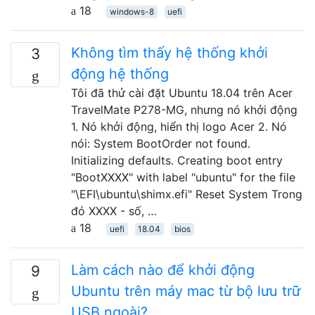
18
windows-8
uefi
Không tìm thấy hệ thống khởi
3
động hệ thống
Tôi đã thử cài đặt Ubuntu 18.04 trên Acer
TravelMate P278-MG, nhưng nó khởi động
1. Nó khởi động, hiển thị logo Acer 2. Nó
nói: System BootOrder not found.
Initializing defaults. Creating boot entry
"BootXXXX" with label "ubuntu" for the file
"\EFI\ubuntu\shimx.efi" Reset System Trong
đó XXXX - số, …
18
uefi
18.04
bios
Làm cách nào để khởi động
9
Ubuntu trên máy mac từ bộ lưu trữ
USB ngoài?