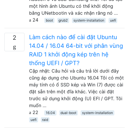
một hình ảnh Ubuntu có thể khởi động
bằng UNetbootin và xác nhận rằng nó …
24
boot
grub2
system-installation
uefi
Làm cách nào để cài đặt Ubuntu
2
14.04 / 16.04 64-bit với phân vùng
RAID 1 khởi động kép trên hệ
thống UEFI / GPT?
Cập nhật: Câu hỏi và câu trả lời dưới đây
cũng áp dụng cho Ubuntu 16.04 Tôi có một
máy tính có ổ SSD kép và Win (7) được cài
đặt sẵn trên một đĩa khác. Việc cài đặt
trước sử dụng khởi động (U) EFI / GPT. Tôi
muốn …
22
16.04
dual-boot
system-installation
uefi
raid