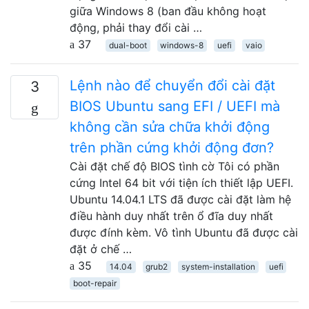
giữa Windows 8 (ban đầu không hoạt
động, phải thay đổi cài …
37
dual-boot
windows-8
uefi
vaio
Lệnh nào để chuyển đổi cài đặt
3
BIOS Ubuntu sang EFI / UEFI mà
không cần sửa chữa khởi động
trên phần cứng khởi động đơn?
Cài đặt chế độ BIOS tình cờ Tôi có phần
cứng Intel 64 bit với tiện ích thiết lập UEFI.
Ubuntu 14.04.1 LTS đã được cài đặt làm hệ
điều hành duy nhất trên ổ đĩa duy nhất
được đính kèm. Vô tình Ubuntu đã được cài
đặt ở chế …
35
14.04
grub2
system-installation
uefi
boot-repair