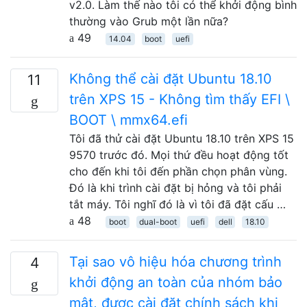
v2.0. Làm thế nào tôi có thể khởi động bình
thường vào Grub một lần nữa?
49
14.04
boot
uefi
Không thể cài đặt Ubuntu 18.10
11
trên XPS 15 - Không tìm thấy EFI \
BOOT \ mmx64.efi
Tôi đã thử cài đặt Ubuntu 18.10 trên XPS 15
9570 trước đó. Mọi thứ đều hoạt động tốt
cho đến khi tôi đến phần chọn phân vùng.
Đó là khi trình cài đặt bị hỏng và tôi phải
tắt máy. Tôi nghĩ đó là vì tôi đã đặt cấu …
48
boot
dual-boot
uefi
dell
18.10
Tại sao vô hiệu hóa chương trình
4
khởi động an toàn của nhóm bảo
mật, được cài đặt chính sách khi