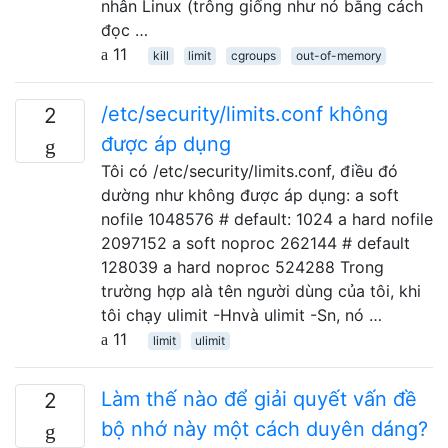
nhân Linux (trông giống như nó bằng cách
đọc …
11
kill
limit
cgroups
out-of-memory
/etc/security/limits.conf không
2
được áp dụng
Tôi có /etc/security/limits.conf, điều đó
dường như không được áp dụng: a soft
nofile 1048576 # default: 1024 a hard nofile
2097152 a soft noproc 262144 # default
128039 a hard noproc 524288 Trong
trường hợp alà tên người dùng của tôi, khi
tôi chạy ulimit -Hnvà ulimit -Sn, nó …
11
limit
ulimit
Làm thế nào để giải quyết vấn đề
2
bộ nhớ này một cách duyên dáng?