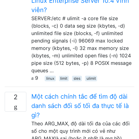
Linux Enterprise Server 10.4 vĩnh
viễn?
SERVER:/etc # ulimit -a core file size
(blocks, -c) 0 data seg size (kbytes, -d)
unlimited file size (blocks, -f) unlimited
pending signals (-i) 96069 max locked
memory (kbytes, -l) 32 max memory size
(kbytes, -m) unlimited open files (-n) 1024
pipe size (512 bytes, -p) 8 POSIX message
queues …
9
linux
limit
sles
ulimit
Một cách chính tắc để tìm độ dài
2
danh sách đối số tối đa thực tế là
gì?
Theo ARG_MAX, độ dài tối đa của các đối
số cho một quy trình mới có vẻ như
ARG_MAXlà sai (hoặc ít nhất là mơ hồ)