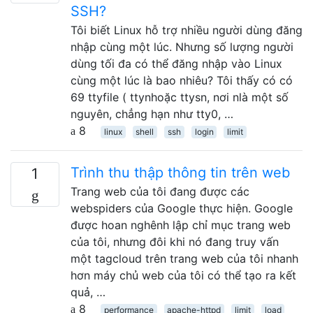
SSH?
Tôi biết Linux hỗ trợ nhiều người dùng đăng
nhập cùng một lúc. Nhưng số lượng người
dùng tối đa có thể đăng nhập vào Linux
cùng một lúc là bao nhiêu? Tôi thấy có có
69 ttyfile ( ttynhoặc ttysn, nơi nlà một số
nguyên, chẳng hạn như tty0, …
8
linux
shell
ssh
login
limit
Trình thu thập thông tin trên web
1
Trang web của tôi đang được các
webspiders của Google thực hiện. Google
được hoan nghênh lập chỉ mục trang web
của tôi, nhưng đôi khi nó đang truy vấn
một tagcloud trên trang web của tôi nhanh
hơn máy chủ web của tôi có thể tạo ra kết
quả, …
8
performance
apache-httpd
limit
load