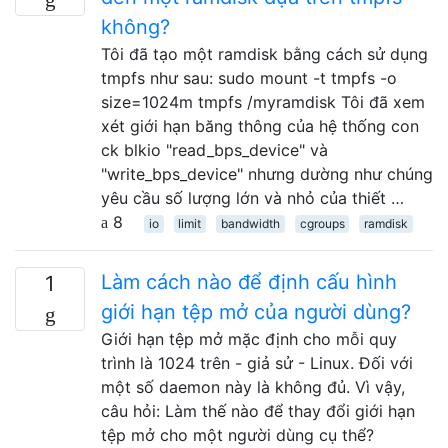
không?
Tôi đã tạo một ramdisk bằng cách sử dụng
tmpfs như sau: sudo mount -t tmpfs -o
size=1024m tmpfs /myramdisk Tôi đã xem
xét giới hạn băng thông của hệ thống con
ck blkio "read_bps_device" và
"write_bps_device" nhưng dường như chúng
yêu cầu số lượng lớn và nhỏ của thiết …
8
io
limit
bandwidth
cgroups
ramdisk
Làm cách nào để định cấu hình
1
giới hạn tệp mở của người dùng?
Giới hạn tệp mở mặc định cho mỗi quy
trình là 1024 trên - giả sử - Linux. Đối với
một số daemon này là không đủ. Vì vậy,
câu hỏi: Làm thế nào để thay đổi giới hạn
tệp mở cho một người dùng cụ thể?