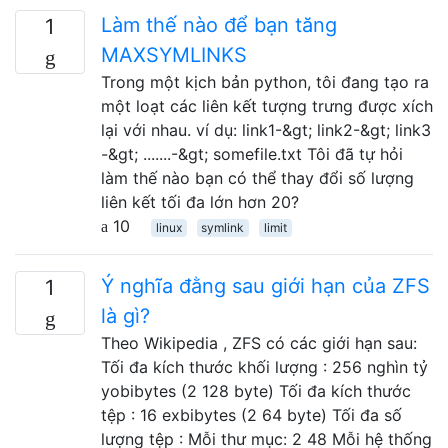
Làm thế nào để bạn tăng
1
MAXSYMLINKS
Trong một kịch bản python, tôi đang tạo ra
một loạt các liên kết tượng trưng được xích
lại với nhau. ví dụ: link1-&gt; link2-&gt; link3
-&gt; .......-&gt; somefile.txt Tôi đã tự hỏi
làm thế nào bạn có thể thay đổi số lượng
liên kết tối đa lớn hơn 20?
10
linux
symlink
limit
Ý nghĩa đằng sau giới hạn của ZFS
1
là gì?
Theo Wikipedia , ZFS có các giới hạn sau:
Tối đa kích thước khối lượng : 256 nghìn tỷ
yobibytes (2 128 byte) Tối đa kích thước
tệp : 16 exbibytes (2 64 byte) Tối đa số
lượng tệp : Mỗi thư mục: 2 48 Mỗi hệ thống