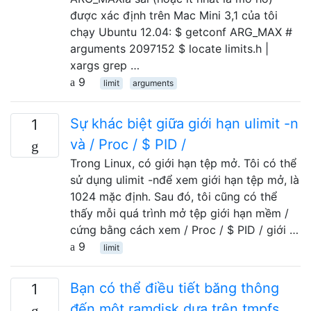
được xác định trên Mac Mini 3,1 của tôi
chạy Ubuntu 12.04: $ getconf ARG_MAX #
arguments 2097152 $ locate limits.h |
xargs grep …
9
limit
arguments
Sự khác biệt giữa giới hạn ulimit -n
1
và / Proc / $ PID /
Trong Linux, có giới hạn tệp mở. Tôi có thể
sử dụng ulimit -nđể xem giới hạn tệp mở, là
1024 mặc định. Sau đó, tôi cũng có thể
thấy mỗi quá trình mở tệp giới hạn mềm /
cứng bằng cách xem / Proc / $ PID / giới …
9
limit
Bạn có thể điều tiết băng thông
1
đến một ramdisk dựa trên tmpfs