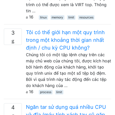
trình có thể được xem là VIRT top. Thông
tin …
16
linux
memory
limit
resources
Tôi có thể giới hạn một quy trình
3
trong một khoảng thời gian nhất
định / chu kỳ CPU không?
Chúng tôi có một tập lệnh chạy trên các
máy chủ web của chúng tôi, được kích hoạt
bởi hành động của khách hàng, khởi tạo
quy trình unix để tạo một số tệp bộ đệm.
Bởi vì quá trình này tác động đến các tệp
do khách hàng của …
16
process
limit
Ngăn tar sử dụng quá nhiều CPU
4
và đĩa (máy tính xách tay cũ gặp