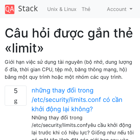
Unix & Linux
Thẻ
Account
Câu hỏi được gắn thẻ
«limit»
Giới hạn việc sử dụng tài nguyên (bộ nhớ, dung lượng
ổ đĩa, thời gian CPU, tệp mở, băng thông mạng, hộ)
bằng một quy trình hoặc một nhóm các quy trình.
những thay đổi trong
5
/etc/security/limits.conf có cần
khởi động lại không?
Những thay đổi trong
/etc/security/limits.confyêu cầu khởi động
lại trước khi có hiệu lực? Giống như nếu tôi
có một tập lệnh đặt các giới hạn sau vào