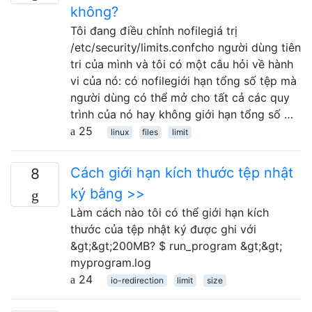
không?
Tôi đang điều chỉnh nofilegiá trị
/etc/security/limits.confcho người dùng tiên
tri của mình và tôi có một câu hỏi về hành
vi của nó: có nofilegiới hạn tổng số tệp mà
người dùng có thể mở cho tất cả các quy
trình của nó hay không giới hạn tổng số …
25
linux
files
limit
Cách giới hạn kích thước tệp nhật
8
ký bằng >>
Làm cách nào tôi có thể giới hạn kích
thước của tệp nhật ký được ghi với
&gt;&gt;200MB? $ run_program &gt;&gt;
myprogram.log
24
io-redirection
limit
size