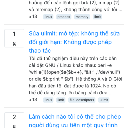
hưởng đến các lệnh gọi brk (2), mmap (2)
và mremap (2), không thành công với lỗi …
13
linux
process
memory
limit
Sửa ulimit: mở tệp: không thể sửa
1
đổi giới hạn: Không được phép
thao tác
Tôi đã thử nghiệm điều này trên các bản
cài đặt GNU / Linux khác nhau: perl -e
'while(1){open($a{$b++}, "&lt;" ,"/dev/null")
or die $b;print " $b"}' Hệ thống A và D Giới
hạn đầu tiên tôi đạt được là 1024. Nó có
thể dễ dàng tăng lên bằng cách đưa …
13
linux
limit
file-descriptors
ulimit
Làm cách nào tôi có thể cho phép
2
người dùng ưu tiên một quy trình