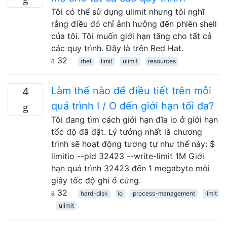
Tôi có thể sử dụng ulimit nhưng tôi nghĩ
rằng điều đó chỉ ảnh hưởng đến phiên shell
của tôi. Tôi muốn giới hạn tăng cho tất cả
các quy trình. Đây là trên Red Hat.
32
rhel
limit
ulimit
resources
Làm thế nào để điều tiết trên mỗi
4
quá trình I / O đến giới hạn tối đa?
Tôi đang tìm cách giới hạn đĩa io ở giới hạn
tốc độ đã đặt. Lý tưởng nhất là chương
trình sẽ hoạt động tương tự như thế này: $
limitio --pid 32423 --write-limit 1M Giới
hạn quá trình 32423 đến 1 megabyte mỗi
giây tốc độ ghi ổ cứng.
32
hard-disk
io
process-management
limit
ulimit