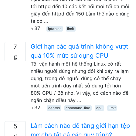
tới httpd đến 10 các kết nối mới tối đa mỗi
giây đến httpd đến 150 Làm thế nào chúng
ta có …
37
iptables
limit
Giới hạn các quá trình không vượt
7
quá 10% mức sử dụng CPU
Tôi vận hành một hệ thống Linux có rất
nhiều người dùng nhưng đôi khi xảy ra lạm
dụng; trong đó người dùng có thể chạy
một tiến trình duy nhất sử dụng tới hơn
80% CPU / Bộ nhớ. Vì vậy, có cách nào để
ngăn chặn điều này …
32
centos
command-line
cpu
limit
Làm cách nào để tăng giới hạn tệp
5
mở cho tất cả các quy trình?