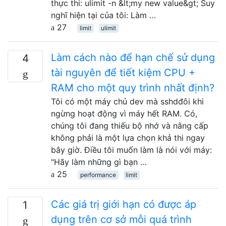
thực thi: ulimit -n &lt;my new value&gt; Suy
nghĩ hiện tại của tôi: Làm …
27
limit
ulimit
Làm cách nào để hạn chế sử dụng
4
tài nguyên để tiết kiệm CPU +
RAM cho một quy trình nhất định?
Tôi có một máy chủ dev mà sshdđôi khi
ngừng hoạt động vì máy hết RAM. Có,
chúng tôi đang thiếu bộ nhớ và nâng cấp
không phải là một lựa chọn khả thi ngay
bây giờ. Điều tôi muốn làm là nói với máy:
"Hãy làm những gì bạn …
25
performance
limit
Các giá trị giới hạn có được áp
1
dụng trên cơ sở mỗi quá trình