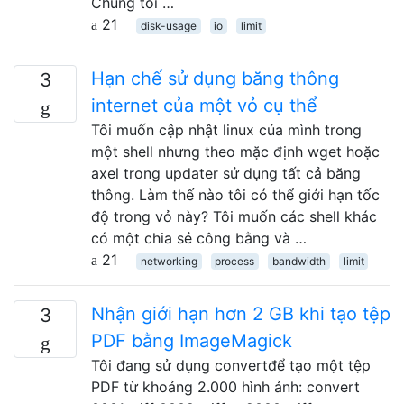
Chúng tôi …
21
disk-usage
io
limit
Hạn chế sử dụng băng thông
3
internet của một vỏ cụ thể
Tôi muốn cập nhật linux của mình trong
một shell nhưng theo mặc định wget hoặc
axel trong updater sử dụng tất cả băng
thông. Làm thế nào tôi có thể giới hạn tốc
độ trong vỏ này? Tôi muốn các shell khác
có một chia sẻ công bằng và …
21
networking
process
bandwidth
limit
Nhận giới hạn hơn 2 GB khi tạo tệp
3
PDF bằng ImageMagick
Tôi đang sử dụng convertđể tạo một tệp
PDF từ khoảng 2.000 hình ảnh: convert