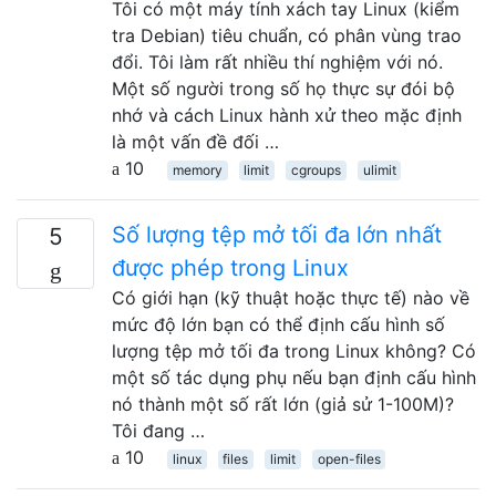
Tôi có một máy tính xách tay Linux (kiểm
tra Debian) tiêu chuẩn, có phân vùng trao
đổi. Tôi làm rất nhiều thí nghiệm với nó.
Một số người trong số họ thực sự đói bộ
nhớ và cách Linux hành xử theo mặc định
là một vấn đề đối …
10
memory
limit
cgroups
ulimit
Số lượng tệp mở tối đa lớn nhất
5
được phép trong Linux
Có giới hạn (kỹ thuật hoặc thực tế) nào về
mức độ lớn bạn có thể định cấu hình số
lượng tệp mở tối đa trong Linux không? Có
một số tác dụng phụ nếu bạn định cấu hình
nó thành một số rất lớn (giả sử 1-100M)?
Tôi đang …
10
linux
files
limit
open-files