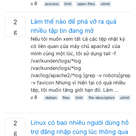
8
process
limit
open-files
ulimit
Làm thế nào để phá vỡ ra quá
2
nhiều tập tin đang mở
Nếu tôi muốn xem tất cả các tệp nhật ký
có liên quan của máy chủ apache2 của
mình cùng một lúc, tôi sử dụng tail -f
/var/kunden/logs/*log
/var/kunden/logs/*log
/var/log/apache2/*log |grep -v robots|grep
-v favicon Nhưng vì hiện tại có quá nhiều
tệp, tôi muốn tăng giới hạn đó. Làm …
8
debian
files
limit
file-descriptors
ulimit
Linux có bao nhiêu người dùng hỗ
2
trợ đăng nhập cùng lúc thông qua