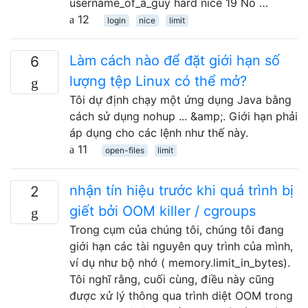
username_of_a_guy hard nice 19 Nó …
12
login
nice
limit
Làm cách nào để đặt giới hạn số
6
lượng tệp Linux có thể mở?
Tôi dự định chạy một ứng dụng Java bằng
cách sử dụng nohup ... &amp;. Giới hạn phải
áp dụng cho các lệnh như thế này.
11
open-files
limit
nhận tín hiệu trước khi quá trình bị
2
giết bởi OOM killer / cgroups
Trong cụm của chúng tôi, chúng tôi đang
giới hạn các tài nguyên quy trình của mình,
ví dụ như bộ nhớ ( memory.limit_in_bytes).
Tôi nghĩ rằng, cuối cùng, điều này cũng
được xử lý thông qua trình diệt OOM trong