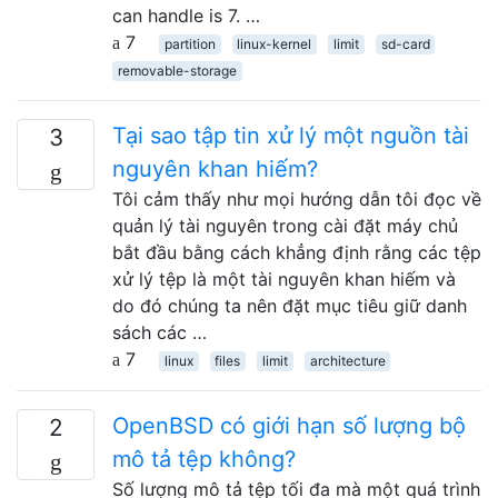
can handle is 7. …
7
partition
linux-kernel
limit
sd-card
removable-storage
Tại sao tập tin xử lý một nguồn tài
3
nguyên khan hiếm?
Tôi cảm thấy như mọi hướng dẫn tôi đọc về
quản lý tài nguyên trong cài đặt máy chủ
bắt đầu bằng cách khẳng định rằng các tệp
xử lý tệp là một tài nguyên khan hiếm và
do đó chúng ta nên đặt mục tiêu giữ danh
sách các …
7
linux
files
limit
architecture
OpenBSD có giới hạn số lượng bộ
2
mô tả tệp không?
Số lượng mô tả tệp tối đa mà một quá trình