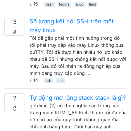
15
bash
fedora
sudo
limit
Số lượng kết nối SSH trên một
3
máy linux
Tôi đã gặp phải một tình huống trong đó
tôi phải truy cập vào máy Linux thông qua
puTTY. Tôi đã thực hiện nhiều nỗ lực khác
nhau để SSH nhưng không kết nối được với
máy. Sau đó tôi nhận ra đồng nghiệp của
mình đang truy cập cùng …
14
ssh
limit
Tự động mở rộng stack stack là gì?
2
getrlimit (2) có định nghĩa sau trong các
trang man: RLIMIT_AS Kích thước tối đa của
bộ nhớ ảo của quy trình (không gian địa
chỉ) tính bằng byte. Giới hạn này ảnh