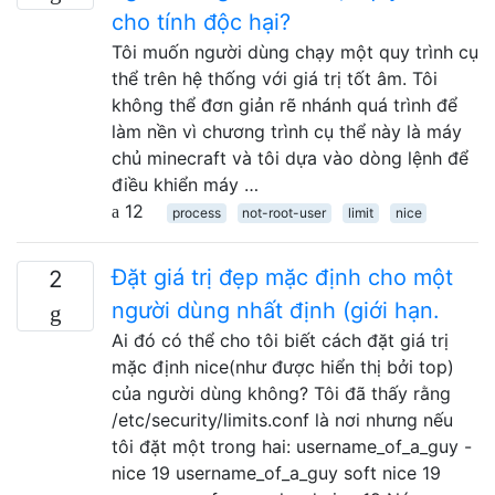
cho tính độc hại?
Tôi muốn người dùng chạy một quy trình cụ
thể trên hệ thống với giá trị tốt âm. Tôi
không thể đơn giản rẽ nhánh quá trình để
làm nền vì chương trình cụ thể này là máy
chủ minecraft và tôi dựa vào dòng lệnh để
điều khiển máy …
12
process
not-root-user
limit
nice
Đặt giá trị đẹp mặc định cho một
2
người dùng nhất định (giới hạn.
Ai đó có thể cho tôi biết cách đặt giá trị
mặc định nice(như được hiển thị bởi top)
của người dùng không? Tôi đã thấy rằng
/etc/security/limits.conf là nơi nhưng nếu
tôi đặt một trong hai: username_of_a_guy -
nice 19 username_of_a_guy soft nice 19