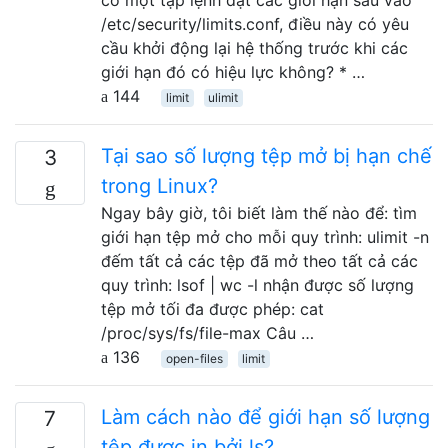
/etc/security/limits.conf, điều này có yêu
cầu khởi động lại hệ thống trước khi các
giới hạn đó có hiệu lực không? * …
144
limit
ulimit
Tại sao số lượng tệp mở bị hạn chế
3
trong Linux?
Ngay bây giờ, tôi biết làm thế nào để: tìm
giới hạn tệp mở cho mỗi quy trình: ulimit -n
đếm tất cả các tệp đã mở theo tất cả các
quy trình: lsof | wc -l nhận được số lượng
tệp mở tối đa được phép: cat
/proc/sys/fs/file-max Câu …
136
open-files
limit
Làm cách nào để giới hạn số lượng
7
tệp được in bởi ls?