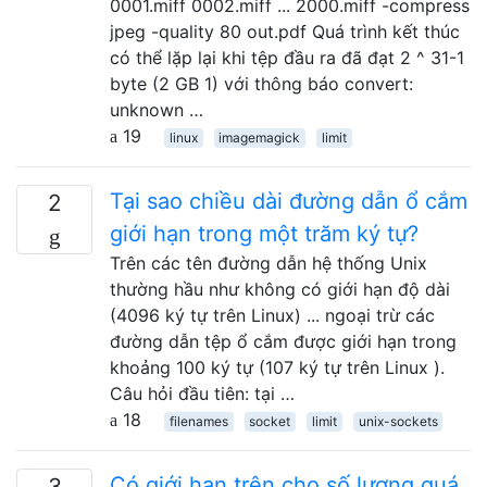
0001.miff 0002.miff ... 2000.miff -compress
jpeg -quality 80 out.pdf Quá trình kết thúc
có thể lặp lại khi tệp đầu ra đã đạt 2 ^ 31-1
byte (2 GB 1) với thông báo convert:
unknown …
19
linux
imagemagick
limit
Tại sao chiều dài đường dẫn ổ cắm
2
giới hạn trong một trăm ký tự?
Trên các tên đường dẫn hệ thống Unix
thường hầu như không có giới hạn độ dài
(4096 ký tự trên Linux) ... ngoại trừ các
đường dẫn tệp ổ cắm được giới hạn trong
khoảng 100 ký tự (107 ký tự trên Linux ).
Câu hỏi đầu tiên: tại …
18
filenames
socket
limit
unix-sockets
Có giới hạn trên cho số lượng quá
3