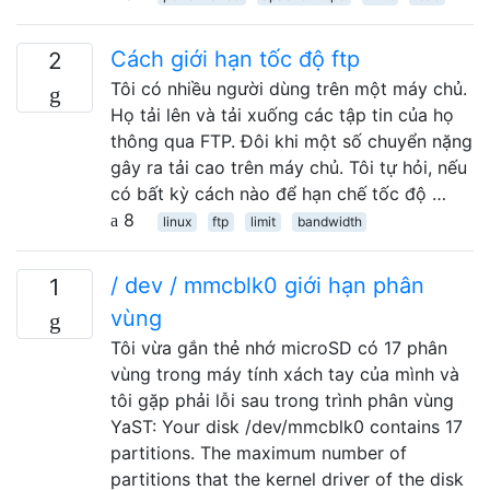
Cách giới hạn tốc độ ftp
2
Tôi có nhiều người dùng trên một máy chủ.
Họ tải lên và tải xuống các tập tin của họ
thông qua FTP. Đôi khi một số chuyển nặng
gây ra tải cao trên máy chủ. Tôi tự hỏi, nếu
có bất kỳ cách nào để hạn chế tốc độ …
8
linux
ftp
limit
bandwidth
/ dev / mmcblk0 giới hạn phân
1
vùng
Tôi vừa gắn thẻ nhớ microSD có 17 phân
vùng trong máy tính xách tay của mình và
tôi gặp phải lỗi sau trong trình phân vùng
YaST: Your disk /dev/mmcblk0 contains 17
partitions. The maximum number of
partitions that the kernel driver of the disk