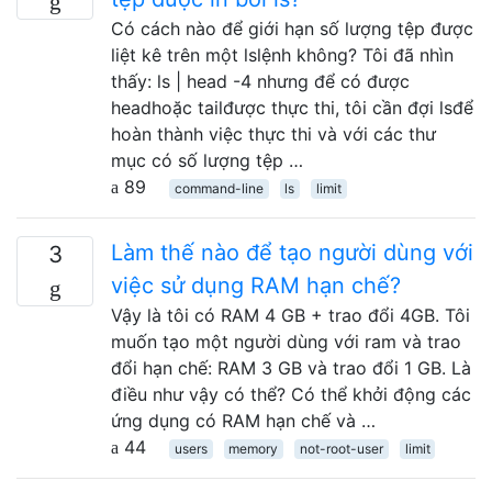
Có cách nào để giới hạn số lượng tệp được
liệt kê trên một lslệnh không? Tôi đã nhìn
thấy: ls | head -4 nhưng để có được
headhoặc tailđược thực thi, tôi cần đợi lsđể
hoàn thành việc thực thi và với các thư
mục có số lượng tệp …
89
command-line
ls
limit
Làm thế nào để tạo người dùng với
3
việc sử dụng RAM hạn chế?
Vậy là tôi có RAM 4 GB + trao đổi 4GB. Tôi
muốn tạo một người dùng với ram và trao
đổi hạn chế: RAM 3 GB và trao đổi 1 GB. Là
điều như vậy có thể? Có thể khởi động các
ứng dụng có RAM hạn chế và …
44
users
memory
not-root-user
limit