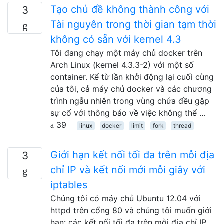
Tạo chủ đề không thành công với
3
Tài nguyên trong thời gian tạm thời
không có sẵn với kernel 4.3
Tôi đang chạy một máy chủ docker trên
Arch Linux (kernel 4.3.3-2) với một số
container. Kể từ lần khởi động lại cuối cùng
của tôi, cả máy chủ docker và các chương
trình ngẫu nhiên trong vùng chứa đều gặp
sự cố với thông báo về việc không thể …
39
linux
docker
limit
fork
thread
Giới hạn kết nối tối đa trên mỗi địa
3
chỉ IP và kết nối mới mỗi giây với
iptables
Chúng tôi có máy chủ Ubuntu 12.04 với
httpd trên cổng 80 và chúng tôi muốn giới
hạn: các kết nối tối đa trên mỗi địa chỉ IP