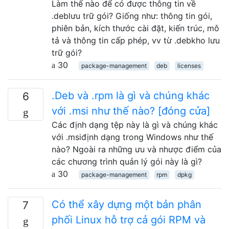
Làm thế nào để có được thông tin về
.deblưu trữ gói? Giống như: thông tin gói,
phiên bản, kích thước cài đặt, kiến ​​trúc, mô
tả và thông tin cấp phép, vv từ .debkho lưu
trữ gói?
30
package-management
deb
licenses
.Deb và .rpm là gì và chúng khác
6
với .msi như thế nào? [đóng cửa]
Các định dạng tệp này là gì và chúng khác
với .msiđịnh dạng trong Windows như thế
nào? Ngoài ra những ưu và nhược điểm của
các chương trình quản lý gói này là gì?
30
package-management
rpm
dpkg
Có thể xây dựng một bản phân
7
phối Linux hỗ trợ cả gói RPM và