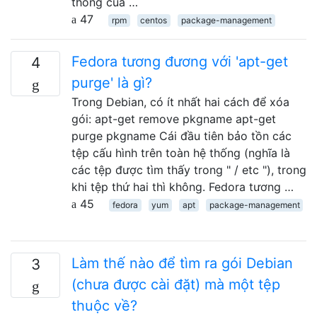
thống của …
47
rpm
centos
package-management
Fedora tương đương với 'apt-get
4
purge' là gì?
Trong Debian, có ít nhất hai cách để xóa
gói: apt-get remove pkgname apt-get
purge pkgname Cái đầu tiên bảo tồn các
tệp cấu hình trên toàn hệ thống (nghĩa là
các tệp được tìm thấy trong " / etc "), trong
khi tệp thứ hai thì không. Fedora tương …
45
fedora
yum
apt
package-management
Làm thế nào để tìm ra gói Debian
3
(chưa được cài đặt) mà một tệp
thuộc về?