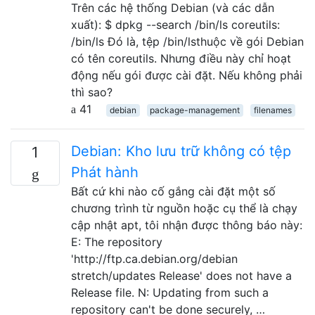
Trên các hệ thống Debian (và các dẫn
xuất): $ dpkg --search /bin/ls coreutils:
/bin/ls Đó là, tệp /bin/lsthuộc về gói Debian
có tên coreutils. Nhưng điều này chỉ hoạt
động nếu gói được cài đặt. Nếu không phải
thì sao?
41
debian
package-management
filenames
Debian: Kho lưu trữ không có tệp
1
Phát hành
Bất cứ khi nào cố gắng cài đặt một số
chương trình từ nguồn hoặc cụ thể là chạy
cập nhật apt, tôi nhận được thông báo này:
E: The repository
'http://ftp.ca.debian.org/debian
stretch/updates Release' does not have a
Release file. N: Updating from such a
repository can't be done securely, …