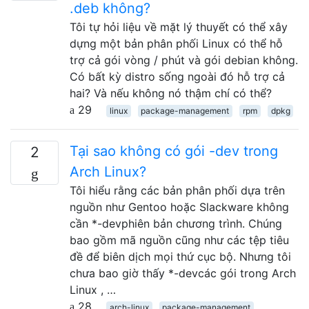
.deb không?
Tôi tự hỏi liệu về mặt lý thuyết có thể xây
dựng một bản phân phối Linux có thể hỗ
trợ cả gói vòng / phút và gói debian không.
Có bất kỳ distro sống ngoài đó hỗ trợ cả
hai? Và nếu không nó thậm chí có thể?
29
linux
package-management
rpm
dpkg
Tại sao không có gói -dev trong
2
Arch Linux?
Tôi hiểu rằng các bản phân phối dựa trên
nguồn như Gentoo hoặc Slackware không
cần *-devphiên bản chương trình. Chúng
bao gồm mã nguồn cũng như các tệp tiêu
đề để biên dịch mọi thứ cục bộ. Nhưng tôi
chưa bao giờ thấy *-devcác gói trong Arch
Linux , …
28
arch-linux
package-management