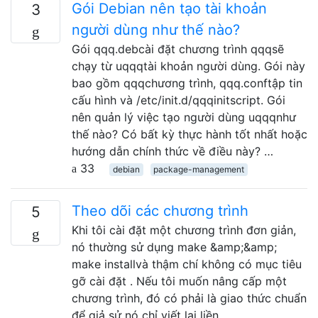
Gói Debian nên tạo tài khoản
3
người dùng như thế nào?
Gói qqq.debcài đặt chương trình qqqsẽ
chạy từ uqqqtài khoản người dùng. Gói này
bao gồm qqqchương trình, qqq.conftập tin
cấu hình và /etc/init.d/qqqinitscript. Gói
nên quản lý việc tạo người dùng uqqqnhư
thế nào? Có bất kỳ thực hành tốt nhất hoặc
hướng dẫn chính thức về điều này? …
33
debian
package-management
Theo dõi các chương trình
5
Khi tôi cài đặt một chương trình đơn giản,
nó thường sử dụng make &amp;&amp;
make installvà thậm chí không có mục tiêu
gỡ cài đặt . Nếu tôi muốn nâng cấp một
chương trình, đó có phải là giao thức chuẩn
để giả sử nó chỉ viết lại liền …