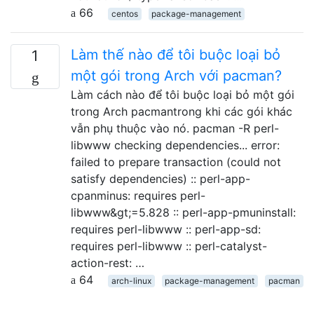
66
centos
package-management
Làm thế nào để tôi buộc loại bỏ
1
một gói trong Arch với pacman?
Làm cách nào để tôi buộc loại bỏ một gói
trong Arch pacmantrong khi các gói khác
vẫn phụ thuộc vào nó. pacman -R perl-
libwww checking dependencies... error:
failed to prepare transaction (could not
satisfy dependencies) :: perl-app-
cpanminus: requires perl-
libwww&gt;=5.828 :: perl-app-pmuninstall:
requires perl-libwww :: perl-app-sd:
requires perl-libwww :: perl-catalyst-
action-rest: …
64
arch-linux
package-management
pacman