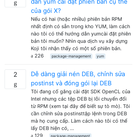
dẫn yum cài đặt phiên bản cụ thể
của gói X?
Nếu có hai (hoặc nhiều) phiên bản RPM
nhất định có sẵn trong kho YUM, làm cách
nào tôi có thể hướng dẫn yumcài đặt phiên
bản tôi muốn? Nhìn qua dịch vụ xây dựng
Koji tôi nhận thấy có một số phiên bản.
226
package-management
yum
Dễ dàng giải nén DEB, chỉnh sửa
2
postinst và đóng gói lại DEB
Tôi đang cố gắng cài đặt SDK OpenCL của
Intel nhưng các tệp DEB bị lỗi chuyển đổi
từ RPM (xem tại đây để biết sự tò mò). Tôi
cần chỉnh sửa postinsttập lệnh trong DEB
mà họ cung cấp. Làm cách nào tôi có thể
lấy DEB hiện có, …
129
package-management