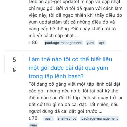
Debian apt-get updatetìm nạp và cập nhật
chỉ mục gói. Bởi vì tôi đã quen với cách làm
việc này, tôi đã ngạc nhiên khi thấy điều đó
yum updatelàm tất cả những điều đó và
nâng cấp hệ thống. Điều này khiến tôi tò
mò về cách cập nhật …
86
package-management
yum
apt
Làm thế nào tôi có thể biết liệu
5
một gói được cài đặt qua yum
trong tập lệnh bash?
Tôi đang cố gắng viết một tập lệnh cài đặt
các gói, nhưng nếu nó bị lỗi tại bất kỳ thời
điểm nào sau đó thì tập lệnh sẽ quay trở lại
bất cứ thứ gì nó đã cài đặt. Tất nhiên, nếu
người dùng đã cài đặt gói trước …
76
bash
shell-script
package-management
yum