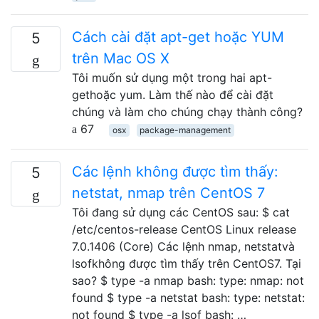
Cách cài đặt apt-get hoặc YUM
5
trên Mac OS X
Tôi muốn sử dụng một trong hai apt-
gethoặc yum. Làm thế nào để cài đặt
chúng và làm cho chúng chạy thành công?
67
osx
package-management
Các lệnh không được tìm thấy:
5
netstat, nmap trên CentOS 7
Tôi đang sử dụng các CentOS sau: $ cat
/etc/centos-release CentOS Linux release
7.0.1406 (Core) Các lệnh nmap, netstatvà
lsofkhông được tìm thấy trên CentOS7. Tại
sao? $ type -a nmap bash: type: nmap: not
found $ type -a netstat bash: type: netstat:
not found $ type -a lsof bash: …