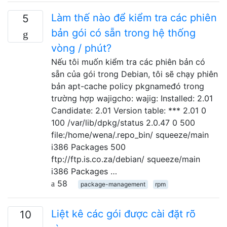
Làm thế nào để kiểm tra các phiên
5
bản gói có sẵn trong hệ thống
vòng / phút?
Nếu tôi muốn kiểm tra các phiên bản có
sẵn của gói trong Debian, tôi sẽ chạy phiên
bản apt-cache policy pkgnameđó trong
trường hợp wajigcho: wajig: Installed: 2.01
Candidate: 2.01 Version table: *** 2.01 0
100 /var/lib/dpkg/status 2.0.47 0 500
file:/home/wena/.repo_bin/ squeeze/main
i386 Packages 500
ftp://ftp.is.co.za/debian/ squeeze/main
i386 Packages …
58
package-management
rpm
Liệt kê các gói được cài đặt rõ
10