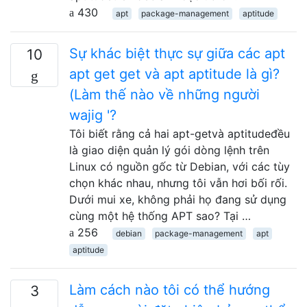
430
apt
package-management
aptitude
Sự khác biệt thực sự giữa các apt
10
apt get get và apt aptitude là gì?
(Làm thế nào về những người
wajig '?
Tôi biết rằng cả hai apt-getvà aptitudeđều
là giao diện quản lý gói dòng lệnh trên
Linux có nguồn gốc từ Debian, với các tùy
chọn khác nhau, nhưng tôi vẫn hơi bối rối.
Dưới mui xe, không phải họ đang sử dụng
cùng một hệ thống APT sao? Tại …
256
debian
package-management
apt
aptitude
Làm cách nào tôi có thể hướng
3