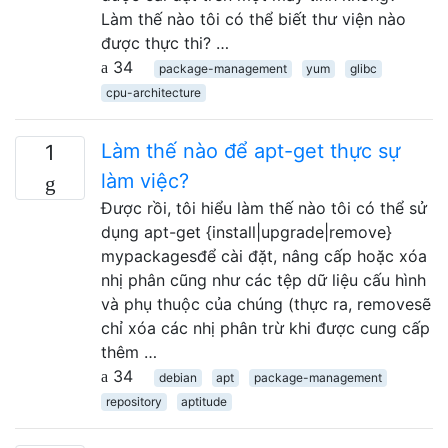
Làm thế nào tôi có thể biết thư viện nào
được thực thi? …
34
package-management
yum
glibc
cpu-architecture
Làm thế nào để apt-get thực sự
1
làm việc?
Được rồi, tôi hiểu làm thế nào tôi có thể sử
dụng apt-get {install|upgrade|remove}
mypackagesđể cài đặt, nâng cấp hoặc xóa
nhị phân cũng như các tệp dữ liệu cấu hình
và phụ thuộc của chúng (thực ra, removesẽ
chỉ xóa các nhị phân trừ khi được cung cấp
thêm …
34
debian
apt
package-management
repository
aptitude