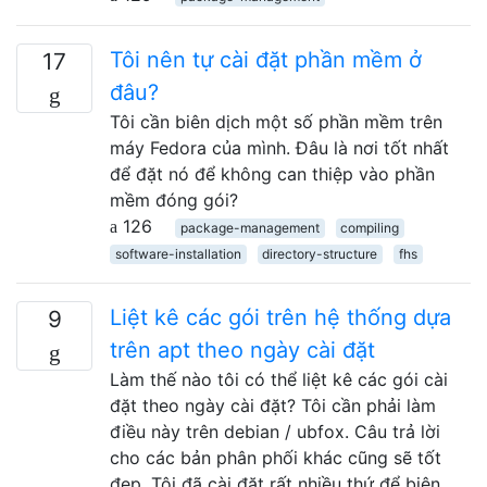
Tôi nên tự cài đặt phần mềm ở
17
đâu?
Tôi cần biên dịch một số phần mềm trên
máy Fedora của mình. Đâu là nơi tốt nhất
để đặt nó để không can thiệp vào phần
mềm đóng gói?
126
package-management
compiling
software-installation
directory-structure
fhs
Liệt kê các gói trên hệ thống dựa
9
trên apt theo ngày cài đặt
Làm thế nào tôi có thể liệt kê các gói cài
đặt theo ngày cài đặt? Tôi cần phải làm
điều này trên debian / ubfox. Câu trả lời
cho các bản phân phối khác cũng sẽ tốt
đẹp. Tôi đã cài đặt rất nhiều thứ để biên