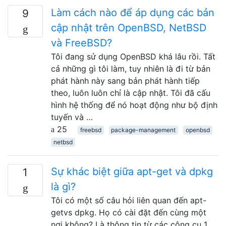
Làm cách nào để áp dụng các bản
9
cập nhật trên OpenBSD, NetBSD
và FreeBSD?
Tôi đang sử dụng OpenBSD khá lâu rồi. Tất
cả những gì tôi làm, tuy nhiên là đi từ bản
phát hành này sang bản phát hành tiếp
theo, luôn luôn chỉ là cập nhật. Tôi đã cấu
hình hệ thống để nó hoạt động như bộ định
tuyến và …
25
freebsd
package-management
openbsd
netbsd
Sự khác biệt giữa apt-get và dpkg
1
là gì?
Tôi có một số câu hỏi liên quan đến apt-
getvs dpkg. Họ có cài đặt đến cùng một
nơi không? Là thông tin từ các công cụ 1