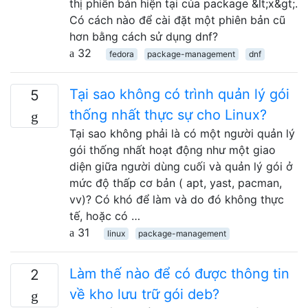
thị phiên bản hiện tại của package &lt;x&gt;.
Có cách nào để cài đặt một phiên bản cũ
hơn bằng cách sử dụng dnf?
32
fedora
package-management
dnf
Tại sao không có trình quản lý gói
5
thống nhất thực sự cho Linux?
Tại sao không phải là có một người quản lý
gói thống nhất hoạt động như một giao
diện giữa người dùng cuối và quản lý gói ở
mức độ thấp cơ bản ( apt, yast, pacman,
vv)? Có khó để làm và do đó không thực
tế, hoặc có …
31
linux
package-management
Làm thế nào để có được thông tin
2
về kho lưu trữ gói deb?