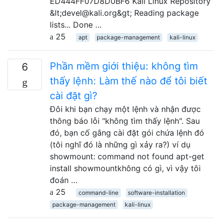
ED444FF07D8D0BF6 Kali Linux Repository
&lt;devel@kali.org&gt; Reading package
lists... Done …
25
apt
package-management
kali-linux
Phần mềm giới thiệu: không tìm
6
thấy lệnh: Làm thế nào để tôi biết
cài đặt gì?
Đôi khi bạn chạy một lệnh và nhận được
thông báo lỗi "không tìm thấy lệnh". Sau
đó, bạn cố gắng cài đặt gói chứa lệnh đó
(tôi nghĩ đó là những gì xảy ra?) ví dụ
showmount: command not found apt-get
install showmountkhông có gì, vì vậy tôi
đoán …
25
command-line
software-installation
package-management
kali-linux