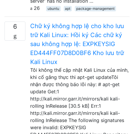
server' has no installation …
26
ubuntu
apt
package-management
Chữ ký không hợp lệ cho kho lưu
6
trữ Kali Linux: Hồi ký Các chữ ký
sau không hợp lệ: EXPKEYSIG
ED444FF07D8D0BF6 Kho lưu trữ
Kali Linux
Tôi không thể cập nhật Kali Linux của mình,
khi cố gắng thực thi apt-get updateTôi
nhận được thông báo lỗi này: # apt-get
update Get:1
http://kali.mirror.garr.it/mirrors/kali kali-
rolling InRelease [30.5 kB] Err:1
http://kali.mirror.garr.it/mirrors/kali kali-
rolling InRelease The following signatures
were invalid: EXPKEYSIG