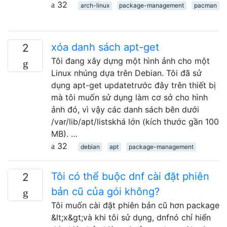
32
arch-linux
package-management
pacman
xóa danh sách apt-get
2
Tôi đang xây dựng một hình ảnh cho một
Linux nhúng dựa trên Debian. Tôi đã sử
dụng apt-get updatetrước đây trên thiết bị
mà tôi muốn sử dụng làm cơ sở cho hình
ảnh đó, vì vậy các danh sách bên dưới
/var/lib/apt/listskhá lớn (kích thước gần 100
MB). …
32
debian
apt
package-management
Tôi có thể buộc dnf cài đặt phiên
2
bản cũ của gói không?
Tôi muốn cài đặt phiên bản cũ hơn package
&lt;x&gt;và khi tôi sử dụng, dnfnó chỉ hiển