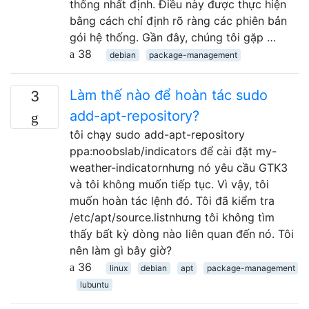
thống nhất định. Điều này được thực hiện
bằng cách chỉ định rõ ràng các phiên bản
gói hệ thống. Gần đây, chúng tôi gặp …
38
debian
package-management
Làm thế nào để hoàn tác sudo
3
add-apt-repository?
tôi chạy sudo add-apt-repository
ppa:noobslab/indicators để cài đặt my-
weather-indicatornhưng nó yêu cầu GTK3
và tôi không muốn tiếp tục. Vì vậy, tôi
muốn hoàn tác lệnh đó. Tôi đã kiểm tra
/etc/apt/source.listnhưng tôi không tìm
thấy bất kỳ dòng nào liên quan đến nó. Tôi
nên làm gì bây giờ?
36
linux
debian
apt
package-management
lubuntu