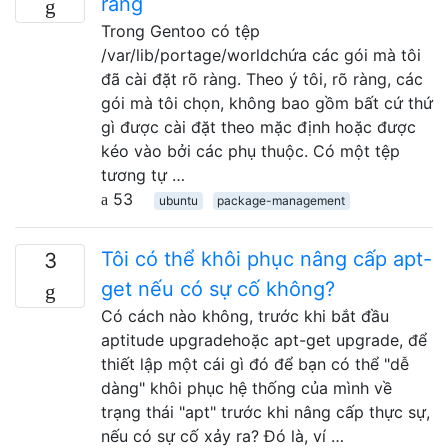
ràng
Trong Gentoo có tệp
/var/lib/portage/worldchứa các gói mà tôi
đã cài đặt rõ ràng. Theo ý tôi, rõ ràng, các
gói mà tôi chọn, không bao gồm bất cứ thứ
gì được cài đặt theo mặc định hoặc được
kéo vào bởi các phụ thuộc. Có một tệp
tương tự …
53
ubuntu
package-management
Tôi có thể khôi phục nâng cấp apt-
3
get nếu có sự cố không?
Có cách nào không, trước khi bắt đầu
aptitude upgradehoặc apt-get upgrade, để
thiết lập một cái gì đó để bạn có thể "dễ
dàng" khôi phục hệ thống của mình về
trạng thái "apt" trước khi nâng cấp thực sự,
nếu có sự cố xảy ra? Đó là, ví …