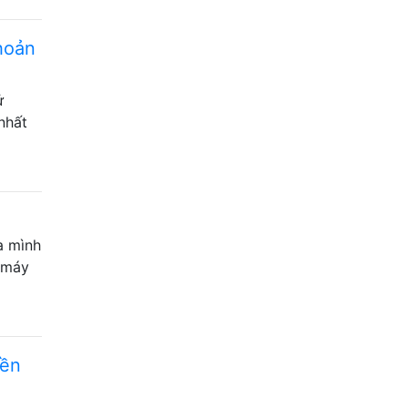
hoản
ử
nhất
a mình
t máy
yền