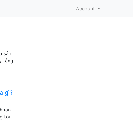
Account
u sản
y rằng
à gì?
khoản
g tôi