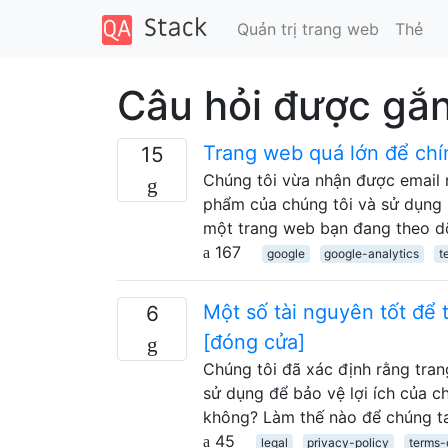
Quản trị trang web
Thẻ
Câu hỏi được gắn
Trang web quá lớn để chí
15
Chúng tôi vừa nhận được email 
phẩm của chúng tôi và sử dụng n
một trang web bạn đang theo dõ
167
google
google-analytics
t
Một số tài nguyên tốt để 
6
[đóng cửa]
Chúng tôi đã xác định rằng tra
sử dụng để bảo vệ lợi ích của c
không? Làm thế nào để chúng t
45
legal
privacy-policy
terms-