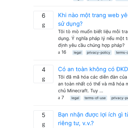
Khi nào một trang web yê
6
sử dụng?
Tôi tò mò muốn biết liệu mỗi t
dụng. Ý nghĩa pháp lý nếu một 
định yêu cầu chúng hợp pháp?
16
legal
privacy-policy
terms-
Có an toàn không có ĐK
4
Tôi đã mã hóa các diễn đàn của 
an toàn nhất có thể và mã hóa 
chủ Minecraft. Tuy …
7
legal
terms-of-use
privacy-p
Bạn nhận được lợi ích gì 
5
riêng tư, v.v.?