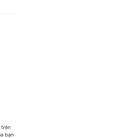
 trên
ủa bạn