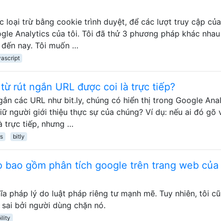
c loại trừ bằng cookie trình duyệt, để các lượt truy cập của
ogle Analytics của tôi. Tôi đã thử 3 phương pháp khác nhau
đến nay. Tôi muốn …
vascript
từ rút ngắn URL được coi là trực tiếp?
gắn các URL như bit.ly, chúng có hiển thị trong Google Anal
iữ người giới thiệu thực sự của chúng? Ví dụ: nếu ai đó gõ 
là trực tiếp, nhưng …
rs
bitly
 bao gồm phân tích google trên trang web của
ĩa pháp lý do luật pháp riêng tư mạnh mẽ. Tuy nhiên, tôi c
 sai bởi người dùng chặn nó.
ility