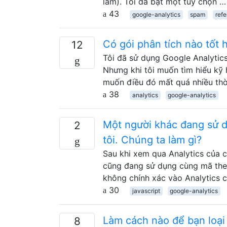
lắm). Tôi đã bật một tùy chọn …
43
google-analytics
spam
refe
Có gói phân tích nào tốt
12
Tôi đã sử dụng Google Analytics
Nhưng khi tôi muốn tìm hiểu kỹ 
muốn điều đó mất quá nhiều thờ
38
analytics
google-analytics
Một người khác đang sử 
2
tôi. Chúng ta làm gì?
Sau khi xem qua Analytics của 
cũng đang sử dụng cùng mã theo 
không chính xác vào Analytics 
30
javascript
google-analytics
Làm cách nào để bạn loại 
8