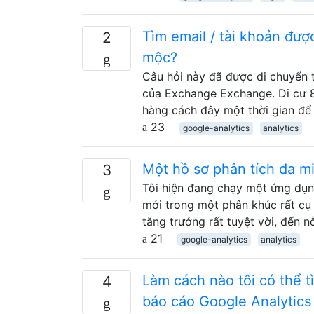
Tìm email / tài khoản đượ
2
mộc?
Câu hỏi này đã được di chuyển 
của Exchange Exchange. Di cư 8
hàng cách đây một thời gian để
23
google-analytics
analytics
Một hồ sơ phân tích đa m
3
Tôi hiện đang chạy một ứng dụn
mới trong một phân khúc rất cụ 
tăng trưởng rất tuyệt vời, đến nỗ
21
google-analytics
analytics
Làm cách nào tôi có thể t
4
báo cáo Google Analytics