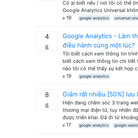
Có ai biết nếu / nơi tôi có thể 
Google Analytics Universal khô
19
google-analytics
universal-ana
Google Analytics - Làm th
4
điều hành cùng một lúc?
Tôi biết cách xem thông tin trìn
biết cách xem thông tin chi tiết 
nào tôi có thể thấy sự kết hợp ch
19
google-analytics
Giảm rất nhiều [50%] lưu
8
Hiện đang chăm sóc 3 trang web
thương mại điện tử, tuy nhiên đ
được triển khai. Đã đi từ khoản
17
google-analytics
google-searc