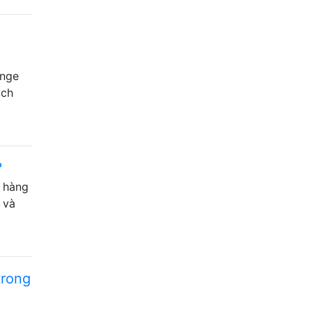
ange
ách
?
h hàng
 và
trong