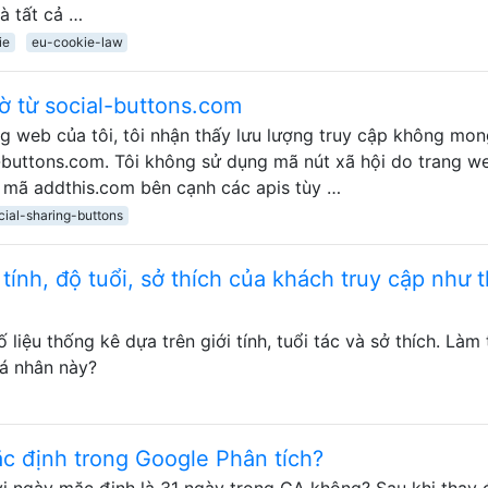
là tất cả …
ie
eu-cookie-law
ờ từ social-buttons.com
g web của tôi, tôi nhận thấy lưu lượng truy cập không mo
l-buttons.com. Tôi không sử dụng mã nút xã hội do trang w
g mã addthis.com bên cạnh các apis tùy …
cial-sharing-buttons
 tính, độ tuổi, sở thích của khách truy cập như 
 liệu thống kê dựa trên giới tính, tuổi tác và sở thích. Làm 
á nhân này?
c định trong Google Phân tích?
i ngày mặc định là 31 ngày trong GA không? Sau khi thay 