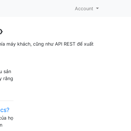
Account
»
phía máy khách, cũng như API REST để xuất
u sản
y rằng
ics?
 của họ
ến