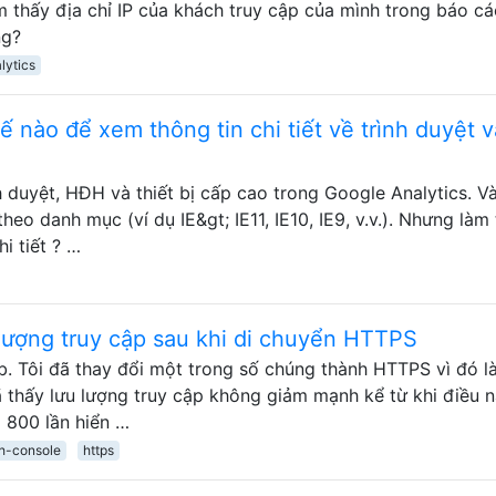
tìm thấy địa chỉ IP của khách truy cập của mình trong báo c
ng?
lytics
ế nào để xem thông tin chi tiết về trình duyệt 
h duyệt, HĐH và thiết bị cấp cao trong Google Analytics. Và
theo danh mục (ví dụ IE&gt; IE11, IE10, IE9, v.v.). Nhưng làm
i tiết ? …
 lượng truy cập sau khi di chuyển HTTPS
. Tôi đã thay đổi một trong số chúng thành HTTPS vì đó l
ã thấy lưu lượng truy cập không giảm mạnh kể từ khi điều 
g 800 lần hiển …
h-console
https