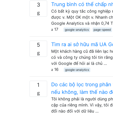
Trung bình có thể chấp nh
3
Có bất kỳ quy tắc công nghiệp n
được v. Một OK một v. Nhanh ch
Google Analytics và nhận 0,74 T
17
google-analytics
page-speed
Tìm ra ai sở hữu mã UA G
5
Một khách hàng cũ đã liên lạc h
có và công ty chúng tôi tin rằn
với Google để hỏi ai là chủ …
16
google-analytics
Do các bộ lọc trong phân 
1
nếu không, làm thế nào đ
Tôi không phải là người dùng phâ
cập của riêng mình. Vì vậy, tôi
đổi nào đối với dữ liệu …