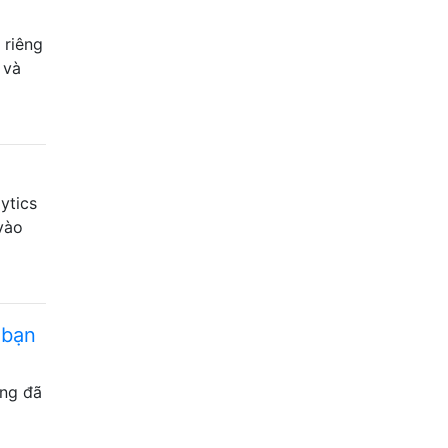
 riêng
 và
ytics
vào
 bạn
ũng đã