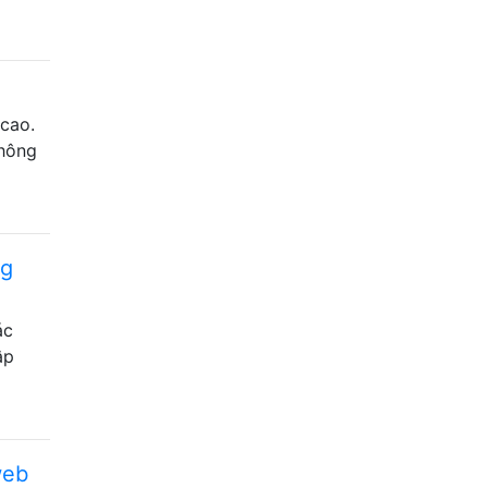
 cao.
không
ng
ác
ập
web