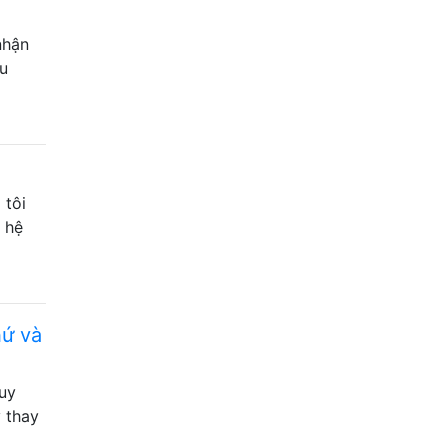
nhận
u
 tôi
 hệ
hứ và
ruy
ỳ thay