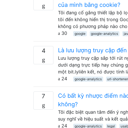
của mình bằng cookie?
Tôi đang cố gắng thiết lập bộ lọ
tôi đến không hiển thị trong Go
không có phương pháp nào cho 
30
google
google-analytics
ja
Là lưu lượng truy cập đến 
4
Lưu lượng truy cập sắp tới rút n
dưới dạng trực tiếp hay chúng g
một bit.lyliên kết, nó được tính 
24
google-analytics
url-shortene
Có bất kỳ nhược điểm nào
7
không?
Tôi đặc biệt quan tâm đến ý ngh
suy nghĩ về hiệu suất và kết quả
24
google-analytics
legal
usab