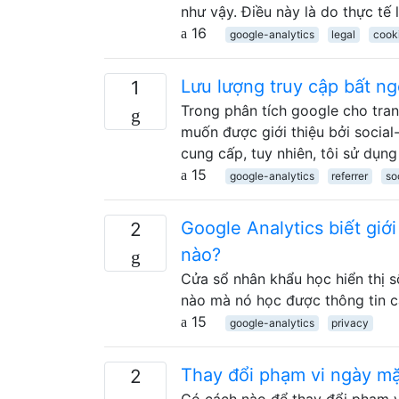
như vậy. Điều này là do thực tế 
16
google-analytics
legal
cook
Lưu lượng truy cập bất ng
1
Trong phân tích google cho tran
muốn được giới thiệu bởi socia
cung cấp, tuy nhiên, tôi sử dụn
15
google-analytics
referrer
so
Google Analytics biết giới
2
nào?
Cửa sổ nhân khẩu học hiển thị số
nào mà nó học được thông tin c
15
google-analytics
privacy
Thay đổi phạm vi ngày mặ
2
Có cách nào để thay đổi phạm v