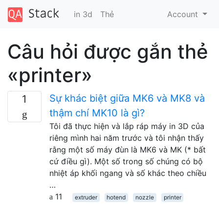
in 3d
Thẻ
Account
Câu hỏi được gắn thẻ
«printer»
Sự khác biệt giữa MK6 và MK8 và
1
thậm chí MK10 là gì?
Tôi đã thực hiện và lắp ráp máy in 3D của
riêng mình hai năm trước và tôi nhận thấy
rằng một số máy đùn là MK6 và MK (* bất
cứ điều gì). Một số trong số chúng có bộ
nhiệt áp khối ngang và số khác theo chiều
…
11
extruder
hotend
nozzle
printer