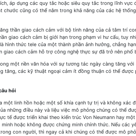
hích, áp dụng các quy tắc hoặc siêu quy tắc trong lĩnh vực 
bắt chước cũng có thể nằm trong khả năng của các hệ thống
năng thần giao cách cảm với bộ tính năng của cả tâm trí co
ần giao cách cảm bị giới hạn trong phạm vi hư cấu, tuy nh
là hình thức tele của một thành phần ảnh hưởng, chẳng hạ
n giao cách cảm hỗ trợ công nghệ thực sự đã trở nên phổ b
rong một nền văn hóa với sự tương tác ngày càng tăng với
 tăng, các kỹ thuật ngoại cảm ít đồng thuận có thể được 
câu hỏi
ủa một linh hồn hoặc một số khía cạnh tự trị và không xác đ
 của những điều này và liệu việc mô phỏng chúng có thể đư
ực tế được triển khai theo kiến ​​trúc Von Neumann hay một
 minh hoặc không được chứng minh chính thức. Nếu các yế
i trong con người, thì ngay cả khi chúng có thể được mô ph