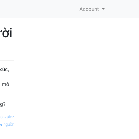
Account
ười
xúc,
c mô
ng?
González
nguồn