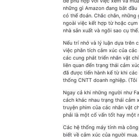
để phù hợp với việc xem và mua
những gì Amazon đang bắt đầu l
có thể đoán. Chắc chắn, những 
ngoài việc kết hợp từ hoặc cụm t
nhà sản xuất và ngôi sao cụ thể.
Nếu trí nhớ và lý luận dựa trê
việc phân tích cảm xúc của các 
các cung phát triển nhân vật chí
liên quan đến trạng thái cảm x
đã được tiến hành kể từ khi cá
thống CNTT doanh nghiệp. (Tôi b
Ngay cả khi những người như F
cách khác nhau trạng thái cảm x
truyện phim của các nhân vật c
phải là một cố vấn tốt hay một 
Các hệ thống máy tính mà công c
biết về cảm xúc của người mua. 