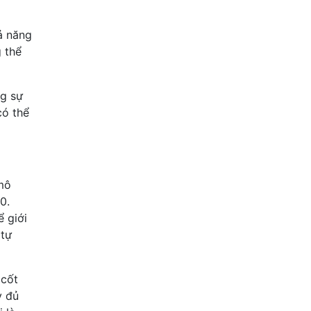
ả năng
 thể
ng sự
có thể
mô
0.
 giới
 tự
 cốt
y đủ