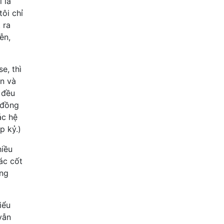
 là
ôi chỉ
 ra
ễn,
e, thì
ện và
 đều
 đồng
ác hệ
p kỷ.)
hiều
ác cốt
ông
iểu
vẫn