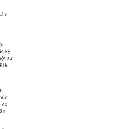
 cảm
ội
ác kỹ
một sự
ể là
nh
 mức
p cố
hần