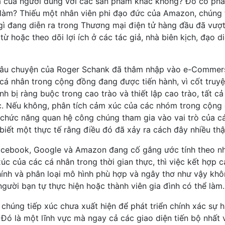
 của người dùng với các sản phẩm khác không? Đó có phải
àm? Thiếu một nhân viên phi đạo đức của Amazon, chúng t
gì đang diễn ra trong Thương mại điện tử hàng đầu đã vượt
ừ hoặc theo dõi lợi ích ở các tác giả, nhà biên kịch, đạo di
n câu chuyện của Roger Schank đã thâm nhập vào e-Commers
cá nhân trong cộng đồng đang được tiến hành, vì cốt truy
nh bị ràng buộc trong cao trào và thiết lập cao trào, tất cả
úc. Nếu không, phân tích cảm xúc của các nhóm trong cộng
c chức năng quan hệ công chúng tham gia vào vai trò của c
iết một thực tế rằng điều đó đã xảy ra cách đây nhiều thậ
acebook, Google và Amazon đang cố gắng ước tính theo n
úc của các cá nhân trong thời gian thực, thì việc kết hợp c
hính và phân loại mô hình phù hợp và ngây thơ như vậy kh
người bạn tự thực hiện hoặc thành viên gia đình có thể làm.
húng tiếp xúc chưa xuất hiện để phát triển chính xác sự h
Đó là một lĩnh vực mà ngay cả các giao diện tiến bộ nhất 