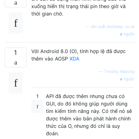
xuống hiển thị trạng thái pin theo giờ và
thời gian chờ.
—
sản xuất souldeep .co.uk
nguồn
Với Android 8.0 (O), tính hợp lệ đã được
1
thêm vào AOSP
XDA
—
Timothy Massing
nguồn
1
API đã được thêm nhưng chưa có
GUI, do đó không giúp người dùng
tìm kiếm tính năng này. Có thể nó sẽ
được thêm vào bản phát hành chính
thức của O, nhưng đó chỉ là suy
đoán.