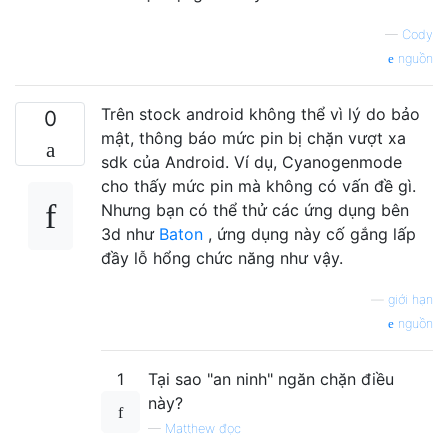
—
Cody
nguồn
Trên stock android không thể vì lý do bảo
0
mật, thông báo mức pin bị chặn vượt xa
sdk của Android. Ví dụ, Cyanogenmode
cho thấy mức pin mà không có vấn đề gì.
Nhưng bạn có thể thử các ứng dụng bên
3d như
Baton
, ứng dụng này cố gắng lấp
đầy lỗ hổng chức năng như vậy.
—
giới hạn
nguồn
1
Tại sao "an ninh" ngăn chặn điều
này?
—
Matthew đọc