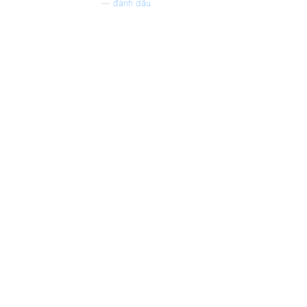
—
đánh dấu