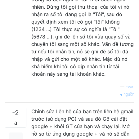
nhiên. Dừng tôi gọi thư thoại của tôi vì nó
nhận ra số tôi đang gọi là "Tôi", sau đó
quyết định xem tôi có gọi "tôi" không
(1234 ...) Tôi thực sự có nghĩa là "Tôi"
(5678 ...), ghi đè lên số tôi vừa quay số và
chuyển tôi sang một số khác. Vấn đề tương
tự nếu tôi nhắn tin, nó sẽ ghi đè số tôi đã
nhập và gửi cho một số khác. Mặc dù nó
khá hiếm khi tôi có dịp nhắn tin từ tài
khoản này sang tài khoản khác.
—
Evan
nguồn
Chỉnh sửa liên hệ của bạn trên liên hệ gmail
-2
trước (sử dụng PC) và sau đó Gỡ cài đặt
google + khỏi GT của bạn và chạy lại. Mở
hồ sơ từ ứng dụng google + và nó sẽ dẫn