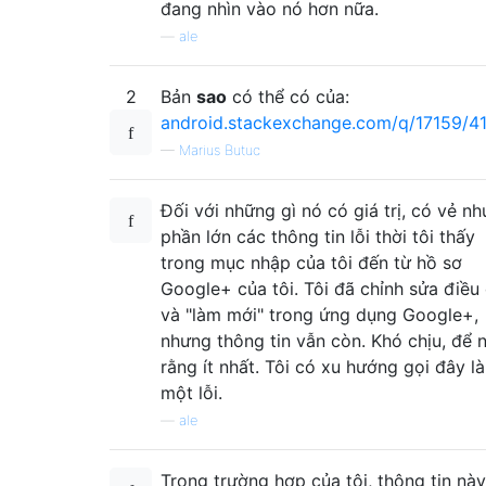
đang nhìn vào nó hơn nữa.
—
ale
2
Bản
sao
có thể có của:
android.stackexchange.com/q/17159/4
—
Marius Butuc
Đối với những gì nó có giá trị, có vẻ nh
phần lớn các thông tin lỗi thời tôi thấy
trong mục nhập của tôi đến từ hồ sơ
Google+ của tôi. Tôi đã chỉnh sửa điều
và "làm mới" trong ứng dụng Google+,
nhưng thông tin vẫn còn. Khó chịu, để n
rằng ít nhất. Tôi có xu hướng gọi đây là
một lỗi.
—
ale
Trong trường hợp của tôi, thông tin này