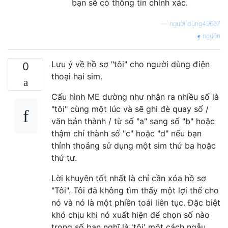
bạn sẽ có thông tin chính xác.
—
người dùng49667
nguồn
Lưu ý về hồ sơ "tôi" cho người dùng điện
0
thoại hai sim.
Cấu hình ME dường như nhận ra nhiều số là
"tôi" cùng một lúc và sẽ ghi đè quay số /
văn bản thành / từ số "a" sang số "b" hoặc
thậm chí thành số "c" hoặc "d" nếu bạn
thỉnh thoảng sử dụng một sim thứ ba hoặc
thứ tư.
Lời khuyên tốt nhất là chỉ cần xóa hồ sơ
"Tôi". Tôi đã không tìm thấy một lợi thế cho
nó và nó là một phiền toái liên tục. Đặc biệt
khó chịu khi nó xuất hiện để chọn số nào
trong số bạn nghĩ là 'tôi' một cách ngẫu