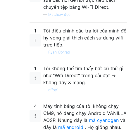
sửa câu hỏi để hỏi trực tiếp cách
chuyển tệp bằng Wi-Fi Direct.
—
Matthew đọc
1
Tôi điều chỉnh câu trả lời của mình để
hy vọng giải thích cách sử dụng wifi
trực tiếp.
—
Ryan Conrad
1
Tôi không thể tìm thấy bất cứ thứ gì
như "Wifi Direct" trong cài đặt ->
không dây & mạng.
—
offby1
4
Máy tính bảng của tôi không chạy
CM9, nó đang chạy Android VANILLA
AOSP. Nhưng đây là
mã cyanogen
và
đây là
mã android
. Họ giống nhau.