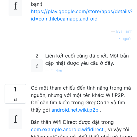
bạn;)
https://play.google.com/store/apps/details?
id=com.filebeamapp.android
—
Eva Trịnh
nguồn
2
Liên kết cuối cùng đã chết. Một bản
cập nhật được yêu cầu ở đây.
—
Firelord
Có một tham chiếu đến tính năng trong mã
1
nguồn, nhưng với một tên khác: WifiP2P.
Chỉ cần tìm kiếm trong GrepCode và tìm
thấy gói
android.net.wiki.p2p
.
Bản thân Wifi Direct được đặt trong
com.example.android.wifidirect
, vì vậy tôi
không nghĩ rằng nó nhất thiết phải có trong