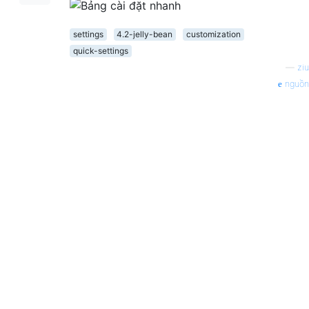
settings
4.2-jelly-bean
customization
quick-settings
—
ziu
nguồn