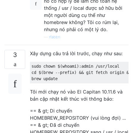
nó có hợp lý để làm cho toàn hệ
thống / usr / local được sở hữu bởi
một người dùng cụ thể như
homebrew không? Tôi co rúm lại,
nhưng nó phải có một lý do.
—
rfabbri
Xây dựng câu trả lời trước, chạy như sau:
3
sudo chown $(whoami):admin /usr/local

cd $(brew --prefix) && git fetch origin && 
Tôi mới chạy nó vào El Capitan 10.11.6 và
bản cập nhật kết thúc với thông báo:
== & gt; Di chuyển
HOMEBREW_REPOSITORY (vui lòng đợi) ...
== & gt; Đã di chuyển
HOMEBREW_REPOSITORY sang / usr / local