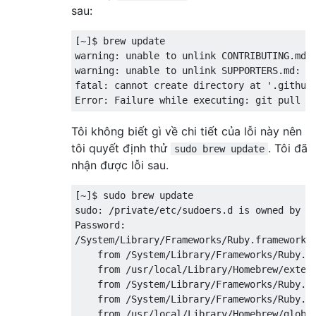
sau:
[~]$ brew update

warning: unable to unlink CONTRIBUTING.md: 
warning: unable to unlink SUPPORTERS.md: Pe
fatal: cannot create directory at '.github'
Tôi không biết gì về chi tiết của lỗi này nên
tôi quyết định thử
. Tôi đã
sudo brew update
nhận được lỗi sau.
[~]$ sudo brew update

sudo: /private/etc/sudoers.d is owned by ui
Password:

/System/Library/Frameworks/Ruby.framework/V
    from /System/Library/Frameworks/Ruby.fr
    from /usr/local/Library/Homebrew/extend
    from /System/Library/Frameworks/Ruby.fr
    from /System/Library/Frameworks/Ruby.fr
    from /usr/local/Library/Homebrew/global