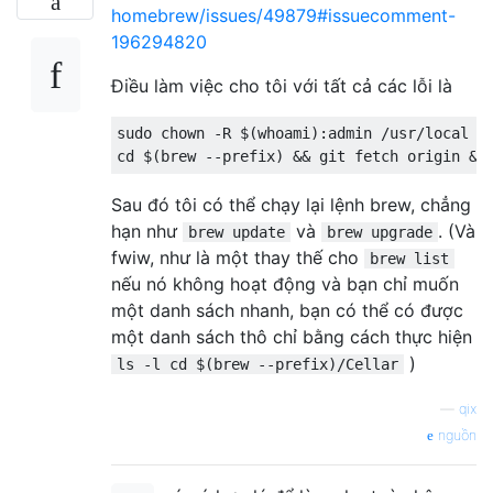
homebrew/issues/49879#issuecomment-
196294820
Điều làm việc cho tôi với tất cả các lỗi là
sudo chown -R $(whoami):admin /usr/local

Sau đó tôi có thể chạy lại lệnh brew, chẳng
hạn như
và
. (Và
brew update
brew upgrade
fwiw, như là một thay thế cho
brew list
nếu nó không hoạt động và bạn chỉ muốn
một danh sách nhanh, bạn có thể có được
một danh sách thô chỉ bằng cách thực hiện
)
ls -l cd $(brew --prefix)/Cellar
—
qix
nguồn