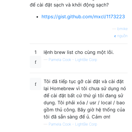
để cài đặt sạch và khởi động sạch?
https://gist.github.com/mxcl/1173223
—
bmike
nguồn
1
lệnh brew list cho cùng một lỗi.
—
Pamela Cook - LightBe Corp
Tôi đã tiếp tục gỡ cài đặt và cài đặt
lại Homebrew vì tôi chưa sử dụng nó
để cài đặt bất cứ thứ gì tôi đang sử
dụng. Tôi phải xóa / usr / local / bao
gồm thủ công. Bây giờ hệ thống của
tôi đã sẵn sàng để ủ. Cảm ơn!
—
Pamela Cook - LightBe Corp