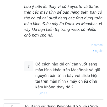
Lưu ý bên lề: thay vì có keynote và Safari
trên các máy tính để bàn riêng biệt, bạn có
thể có cả hai dưới dạng các ứng dụng toàn
màn hình. Điều này ẩn Dock và Menubar, vì
vậy khi bạn hiển thị trang web, có nhiều
chỗ hơn cho nó.
—
Jonathan.
nguồn
Có cách nào để chỉ cần vuốt sang
màn hình khác trên MacBook và giữ
nguyên bản trình bày với slide hiện
tại trên màn hình / máy chiếu đính
kèm không thay đổi?
—
johk95
Tôi đang sử dụng Keynote 6.5.3 và Cmd-