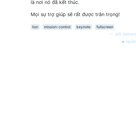
là nơi nó đã kết thúc.
Mọi sự trợ giúp sẽ rất được trân trọng!
lion
mission-control
keynote
fullscreen
—
Jeff Garbers
nguồn