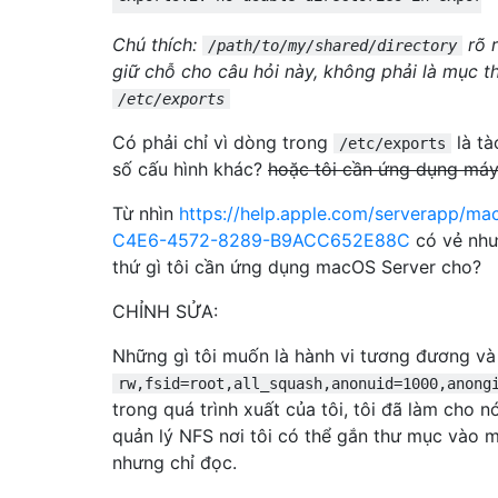
Chú thích:
rõ r
/path/to/my/shared/directory
giữ chỗ cho câu hỏi này, không phải là mục th
/etc/exports
Có phải chỉ vì dòng trong
là tà
/etc/exports
số cấu hình khác?
hoặc tôi cần ứng dụng má
Từ nhìn
https://help.apple.com/serverapp/m
C4E6-4572-8289-B9ACC652E88C
có vẻ như
thứ gì tôi cần ứng dụng macOS Server cho?
CHỈNH SỬA:
Những gì tôi muốn là hành vi tương đương v
rw,fsid=root,all_squash,anonuid=1000,anong
trong quá trình xuất của tôi, tôi đã làm cho n
quản lý NFS nơi tôi có thể gắn thư mục vào
nhưng chỉ đọc.