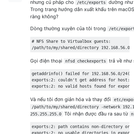
nhưng cú pháp cho
dường như 
/etc/exports
Trong trang hướng dẫn xuất khẩu trên macOS
ràng không?
Dòng thường xuyên của tôi trong
/etc/expor
# NFS Share to Virtualbox guests:

Gọi điện thoại
trả về như 
nfsd checkexports
getaddrinfo() failed for 192.168.56.0/24(rw
exports:2: couldn't get address for host: 1
Và nếu tôi đơn giản hóa và thay đổi
etc/expo
/path/to/my/shared/directory -network 192.
Tôi nhận được đầu ra sau từ
255.255.255.0
n
exports:2: path contains non-directory or n