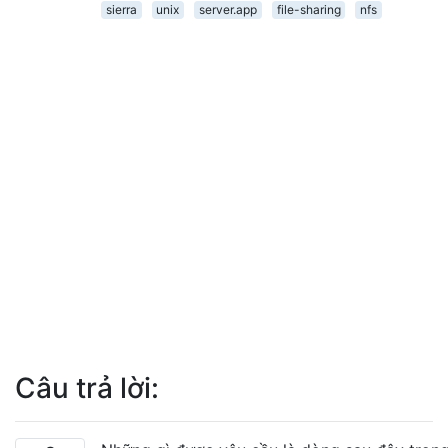
sierra
unix
server.app
file-sharing
nfs
Câu trả lời: