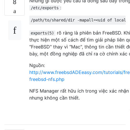
Những gì được yêu cầu là dòng sau đây tron
8
:
/etc/exports
rõ ràng là phiên bản FreeBSD. Khi
exports(5)
thực hiện một số cách để tìm giải pháp liên 
"FreeBSD" thay vì "Mac", thông tin cần thiết đ
bày, một đồng nghiệp đã chỉ ra cờ chính xác c
Nguồn:
http://www.freebsdADEeasy.com/tutorials/fr
freebsd-nfs.php
NFS Manager rất hữu ích trong việc xác nhận
nhưng không cần thiết.